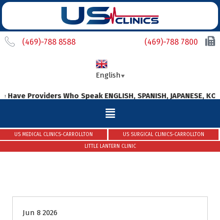
(469)-788 8588
(469)-788 7800
English
▼
ve Providers Who Speak ENGLISH, SPANISH, JAPANESE, KOREAN,
US MEDICAL CLINICS-CARROLLTON
US SURGICAL CLINICS-CARROLLTON
LITTLE LANTERN CLINIC
Uncategorized
Jun 8 2026