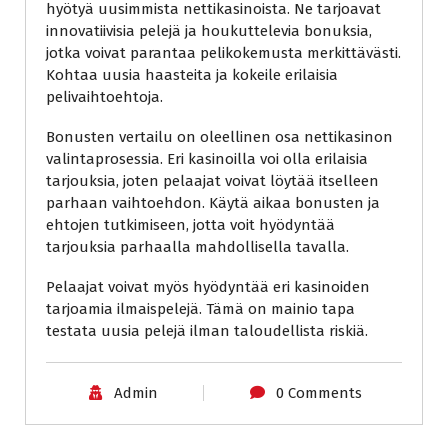
hyötyä uusimmista nettikasinoista. Ne tarjoavat
innovatiivisia pelejä ja houkuttelevia bonuksia,
jotka voivat parantaa pelikokemusta merkittävästi.
Kohtaa uusia haasteita ja kokeile erilaisia
pelivaihtoehtoja.
Bonusten vertailu on oleellinen osa nettikasinon
valintaprosessia. Eri kasinoilla voi olla erilaisia
tarjouksia, joten pelaajat voivat löytää itselleen
parhaan vaihtoehdon. Käytä aikaa bonusten ja
ehtojen tutkimiseen, jotta voit hyödyntää
tarjouksia parhaalla mahdollisella tavalla.
Pelaajat voivat myös hyödyntää eri kasinoiden
tarjoamia ilmaispelejä. Tämä on mainio tapa
testata uusia pelejä ilman taloudellista riskiä.
Admin
0 Comments