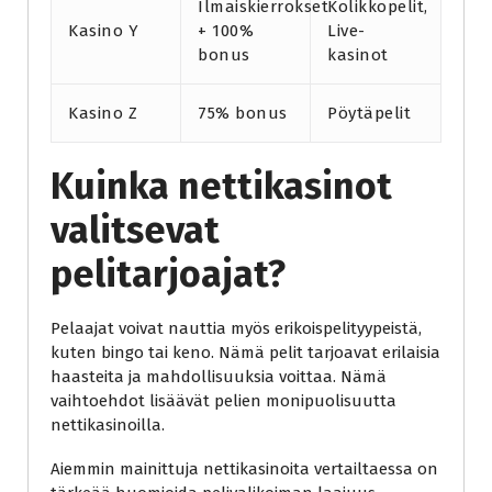
Ilmaiskierrokset
Kolikkopelit,
Kasino Y
+ 100%
Live-
bonus
kasinot
Kasino Z
75% bonus
Pöytäpelit
Kuinka nettikasinot
valitsevat
pelitarjoajat?
Pelaajat voivat nauttia myös erikoispelityypeistä,
kuten bingo tai keno. Nämä pelit tarjoavat erilaisia
haasteita ja mahdollisuuksia voittaa. Nämä
vaihtoehdot lisäävät pelien monipuolisuutta
nettikasinoilla.
Aiemmin mainittuja nettikasinoita vertailtaessa on