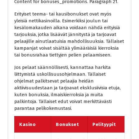
Content for bonuses_promotions. Paragraph 21.
Erityiset teema- tai kausibonukset ovat myös
yleisiä nettikasinoilla. Esimerkiksi joulun tai
kesälomakauden aikana voidaan nähdä erityisiä
tarjouksia, jotka lisäävät jännitystä ja tarjoavat
pelaajille ainutlaatuisia mahdollisuuksia. Tällaiset
kampanjat voivat sisältää ylimääräisiä kierroksia
tai bonusrahaa tiettyjen pelien pelaamiseen.
Jos pelaat säännöllisesti, kannattaa harkita
liittymistä uskollisuusohjelmaan. Tällaiset
ohjelmat palkitsevat pelaajia heidän
aktiivisuudestaan ja tarjoavat eksklusiivisia etuja,
kuten bonuksia, ilmaiskierroksia ja muita
palkintoja. Tällaiset edut voivat merkittävästi
parantaa pelikokemustasi.
Kasino
Bonukset
Pelityypit