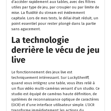
d’accéder rapidement aux tables, avec des filtres
utiles par type de jeu, par croupier ou par limite de
mise. La fluidité du stream est évidemment
capitale. Lors de mes tests, le délai était réduit, un
point essentiel pour rester plongé dans la partie
sans agacement.
La technologie
derrière le vécu de jeu
live
Le fonctionnement des jeux live est
techniquement intéressant. Sur LuckySheriff,
quand vous intégrez une table, vous êtes relié à
un flux vidéo multi-caméras venant d’un studio. Ce
studio est équipé de caméras haute définition, de
systèmes de reconnaissance optique de caractères
(OCR) et d’une interface utilisateur simple. L’OCR
transforme immédiatement les actions du