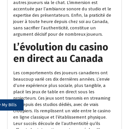
autres joueurs via le chat. L’immersion est
accentuée par l’ambiance sonore du studio et le
expertise des présentateurs. Enfin, la praticité de
jouer à toute heure depuis chez soi au Canada,
sans sacrifier l’authenticité, constitue un
argument décisif pour de nombreux joueurs.
L’évolution du casino
en direct au Canada
Les comportements des joueurs canadiens ont
beaucoup varié ces dix dernières années. L’envie
d’une expérience plus sociale, plus tangible, a
placé les jeux de table en direct sous les
projecteurs. Ces jeux sont transmis en streaming
HD depuis des studios dédiés, avec de vrais
 My Bills
croupiers. Ils remplissent un vide entre le casino
en ligne classique et l’établissement physique.
Leur succès découle de l’authenticité qu’ils