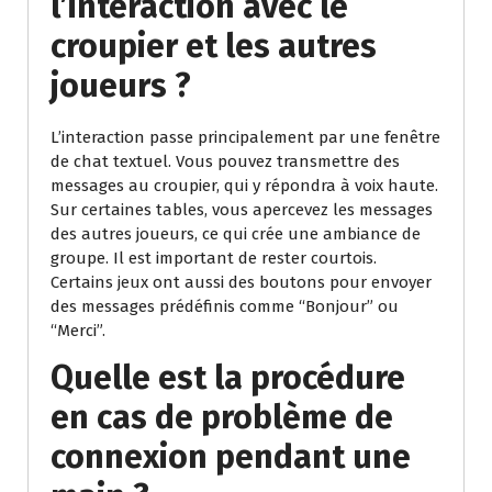
l’interaction avec le
croupier et les autres
joueurs ?
L’interaction passe principalement par une fenêtre
de chat textuel. Vous pouvez transmettre des
messages au croupier, qui y répondra à voix haute.
Sur certaines tables, vous apercevez les messages
des autres joueurs, ce qui crée une ambiance de
groupe. Il est important de rester courtois.
Certains jeux ont aussi des boutons pour envoyer
des messages prédéfinis comme “Bonjour” ou
“Merci”.
Quelle est la procédure
en cas de problème de
connexion pendant une