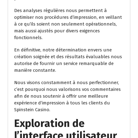
Des analyses régulières nous permettent à
optimiser nos procédures d’impression, en veillant
à ce qu’ils soient non seulement opérationnels,
mais aussi ajustés pour divers exigences
fonctionnels.
En définitive, notre détermination envers une
création soignée et des résultats évaluables nous
autorise de fournir un service remarquable de
manière constante.
Nous visons constamment à nous perfectionner,
c’est pourquoi nous valorisons vos commentaires
afin de nous soutenir à offrir une meilleure
expérience d’impression à tous les clients du
Spinstein Casino.
Exploration de
l’interface utilisateur