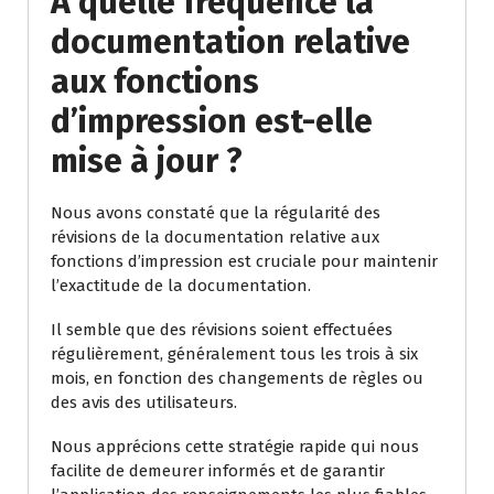
À quelle fréquence la
documentation relative
aux fonctions
d’impression est-elle
mise à jour ?
Nous avons constaté que la régularité des
révisions de la documentation relative aux
fonctions d’impression est cruciale pour maintenir
l’exactitude de la documentation.
Il semble que des révisions soient effectuées
régulièrement, généralement tous les trois à six
mois, en fonction des changements de règles ou
des avis des utilisateurs.
Nous apprécions cette stratégie rapide qui nous
facilite de demeurer informés et de garantir