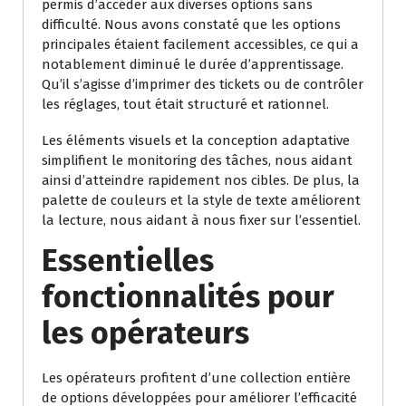
permis d’accéder aux diverses options sans
difficulté. Nous avons constaté que les options
principales étaient facilement accessibles, ce qui a
notablement diminué le durée d’apprentissage.
Qu’il s’agisse d’imprimer des tickets ou de contrôler
les réglages, tout était structuré et rationnel.
Les éléments visuels et la conception adaptative
simplifient le monitoring des tâches, nous aidant
ainsi d’atteindre rapidement nos cibles. De plus, la
palette de couleurs et la style de texte améliorent
la lecture, nous aidant à nous fixer sur l’essentiel.
Essentielles
fonctionnalités pour
les opérateurs
Les opérateurs profitent d’une collection entière
de options développées pour améliorer l’efficacité