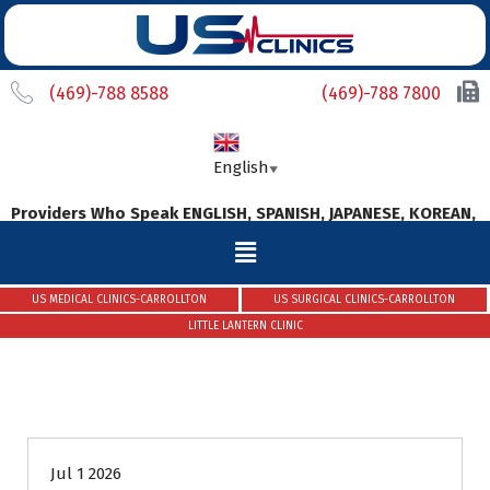
(469)-788 8588
(469)-788 7800
English
▼
ders Who Speak ENGLISH, SPANISH, JAPANESE, KOREAN, MALAYAL
US MEDICAL CLINICS-CARROLLTON
US SURGICAL CLINICS-CARROLLTON
LITTLE LANTERN CLINIC
Uncategorized
Jul 1 2026