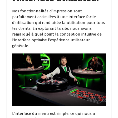
Nos fonctionnalités d’impression sont
parfaitement assimilées à une interface facile
d’utilisation qui rend aisée la utilisation pour tous
les clients. En explorant la site, nous avons
remarqué à quel point la conception intuitive de
l’interface optimise l’expérience utilisateur
générale.
L’interface du menu est simple, ce qui nous a