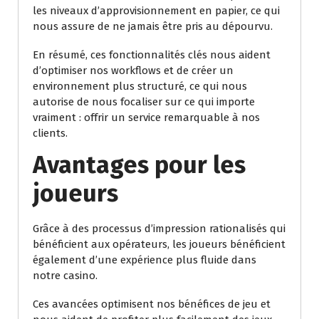
les niveaux d’approvisionnement en papier, ce qui
nous assure de ne jamais être pris au dépourvu.
En résumé, ces fonctionnalités clés nous aident
d’optimiser nos workflows et de créer un
environnement plus structuré, ce qui nous
autorise de nous focaliser sur ce qui importe
vraiment : offrir un service remarquable à nos
clients.
Avantages pour les
joueurs
Grâce à des processus d’impression rationalisés qui
bénéficient aux opérateurs, les joueurs bénéficient
également d’une expérience plus fluide dans
notre casino.
Ces avancées optimisent nos bénéfices de jeu et