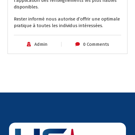
l’application des renseignements les plus fiables
disponibles.
Rester informé nous autorise d’offrir une optimale
pratique à toutes les individus intéressées.
Admin
0 Comments