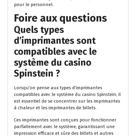
pour le personnel.
Foire aux questions
Quels types
d’imprimantes sont
compatibles avec le
système du casino
Spinstein ?
Lorsqu’on pense aux types d’imprimantes
compatibles avec le système du casino Spinstein, il
est essentiel de se concentrer sur les imprimantes
à chaleur et les imprimantes de billets.
Ces imprimantes sont conçues pour fonctionner
parfaitement avec le système, garantissant une
impression efficace et sûre des billets et autres