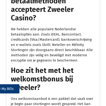
betaalmethoden
accepteert Zweeler
Casino?
We hebben alle populaire Nederlandse
betaalopties aan. Zoals iDEAL, Bancontact,
creditcards (Visa/Mastercard), bankoverschrijving
en e-wallets zoals Skrill, Neteller en MiFinity.
Stortingen zijn doorgaans direct beschikbaar. Alle
methoden zijn veilig en beveiligd met moderne
encryptie om je gegevens te beschermen.
Hoe zit het met het
welkomstbonus bij
Zweeler?
 My Bills
Ons welkomstaanbod is een pakket dat vaak over
je begin paar stortingen wordt gespreid. Het kan