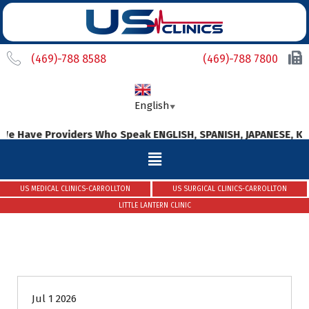
(469)-788 8588
(469)-788 7800
English
▼
e Providers Who Speak ENGLISH, SPANISH, JAPANESE, KOREAN, 
US MEDICAL CLINICS-CARROLLTON
US SURGICAL CLINICS-CARROLLTON
LITTLE LANTERN CLINIC
Uncategorized
Jul 1 2026