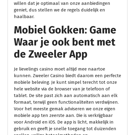
willen dat je optimaal van onze aanbiedingen
geniet, dus stellen we de regels duidelijk en
haalbaar.
Mobiel Gokken: Game
Waar je ook bent met
de Zweeler App
Je lievelings casino moet altijd mee naartoe
kunnen. Zweeler Casino biedt daarom een perfecte
mobiele beleving. Je kunt simpel terecht tot onze
hele website via de browser van je telefoon of
tablet. De site past zich aan automatisch aan elk
formaat, terwijl geen functionaliteiten verdwijnen.
Voor het meeste gemak adviseren we onze eigen
mobiele app ten zeerste aan. Die is verkrijgbaar
voor Android en iOS. De app is licht, makkelijk in
gebruik en geeft je snelle toegang tot duizenden