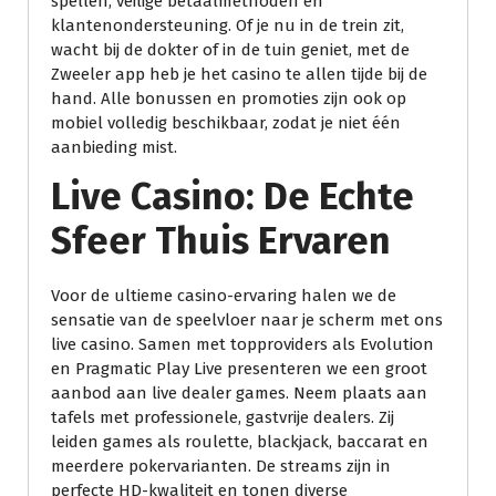
spellen, veilige betaalmethoden en
klantenondersteuning. Of je nu in de trein zit,
wacht bij de dokter of in de tuin geniet, met de
Zweeler app heb je het casino te allen tijde bij de
hand. Alle bonussen en promoties zijn ook op
mobiel volledig beschikbaar, zodat je niet één
aanbieding mist.
Live Casino: De Echte
Sfeer Thuis Ervaren
Voor de ultieme casino-ervaring halen we de
sensatie van de speelvloer naar je scherm met ons
live casino. Samen met topproviders als Evolution
en Pragmatic Play Live presenteren we een groot
aanbod aan live dealer games. Neem plaats aan
tafels met professionele, gastvrije dealers. Zij
leiden games als roulette, blackjack, baccarat en
meerdere pokervarianten. De streams zijn in
perfecte HD-kwaliteit en tonen diverse