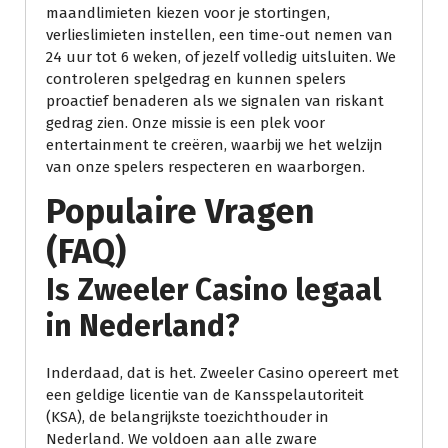
maandlimieten kiezen voor je stortingen,
verlieslimieten instellen, een time-out nemen van
24 uur tot 6 weken, of jezelf volledig uitsluiten. We
controleren spelgedrag en kunnen spelers
proactief benaderen als we signalen van riskant
gedrag zien. Onze missie is een plek voor
entertainment te creëren, waarbij we het welzijn
van onze spelers respecteren en waarborgen.
Populaire Vragen
(FAQ)
Is Zweeler Casino legaal
in Nederland?
Inderdaad, dat is het. Zweeler Casino opereert met
een geldige licentie van de Kansspelautoriteit
(KSA), de belangrijkste toezichthouder in
Nederland. We voldoen aan alle zware