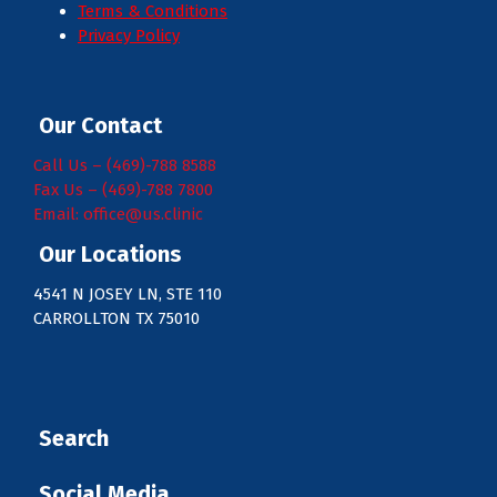
Terms & Conditions
Privacy Policy
Our Contact
Call Us – (469)-788 8588
Fax Us – (469)-788 7800
Email: office@us.clinic
Our Locations
4541 N JOSEY LN, STE 110
CARROLLTON TX 75010
Search
Social Media