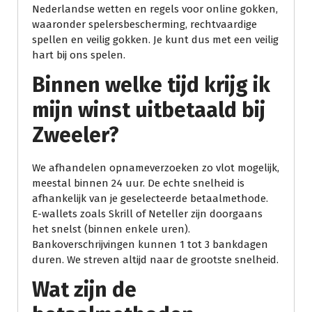
Nederlandse wetten en regels voor online gokken,
waaronder spelersbescherming, rechtvaardige
spellen en veilig gokken. Je kunt dus met een veilig
hart bij ons spelen.
Binnen welke tijd krijg ik
mijn winst uitbetaald bij
Zweeler?
We afhandelen opnameverzoeken zo vlot mogelijk,
meestal binnen 24 uur. De echte snelheid is
afhankelijk van je geselecteerde betaalmethode.
E-wallets zoals Skrill of Neteller zijn doorgaans
het snelst (binnen enkele uren).
Bankoverschrijvingen kunnen 1 tot 3 bankdagen
duren. We streven altijd naar de grootste snelheid.
Wat zijn de