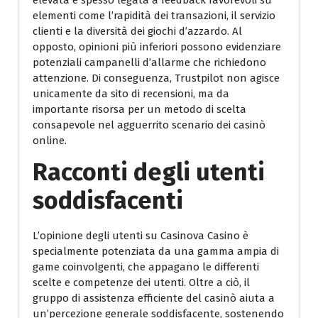
elementi come l’rapidità dei transazioni, il servizio
clienti e la diversità dei giochi d’azzardo. Al
opposto, opinioni più inferiori possono evidenziare
potenziali campanelli d’allarme che richiedono
attenzione. Di conseguenza, Trustpilot non agisce
unicamente da sito di recensioni, ma da
importante risorsa per un metodo di scelta
consapevole nel agguerrito scenario dei casinò
online.
Racconti degli utenti
soddisfacenti
L’opinione degli utenti su Casinova Casino è
specialmente potenziata da una gamma ampia di
game coinvolgenti, che appagano le differenti
scelte e competenze dei utenti. Oltre a ciò, il
gruppo di assistenza efficiente del casinò aiuta a
un’percezione generale soddisfacente, sostenendo