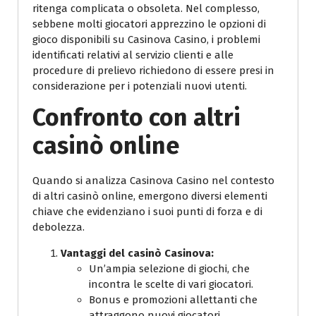
ritenga complicata o obsoleta. Nel complesso,
sebbene molti giocatori apprezzino le opzioni di
gioco disponibili su Casinova Casino, i problemi
identificati relativi al servizio clienti e alle
procedure di prelievo richiedono di essere presi in
considerazione per i potenziali nuovi utenti.
Confronto con altri
casinò online
Quando si analizza Casinova Casino nel contesto
di altri casinò online, emergono diversi elementi
chiave che evidenziano i suoi punti di forza e di
debolezza.
Vantaggi del casinò Casinova:
Un’ampia selezione di giochi, che
incontra le scelte di vari giocatori.
Bonus e promozioni allettanti che
attraggono nuovi giocatori.