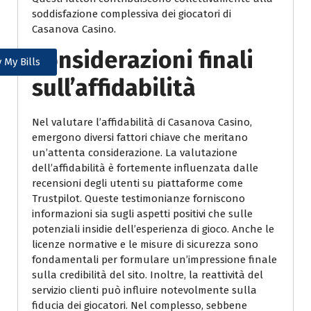
soddisfazione complessiva dei giocatori di
Casanova Casino.
Considerazioni finali
 My Bills
sull’affidabilità
Nel valutare l’affidabilità di Casanova Casino,
emergono diversi fattori chiave che meritano
un’attenta considerazione. La valutazione
dell’affidabilità è fortemente influenzata dalle
recensioni degli utenti su piattaforme come
Trustpilot. Queste testimonianze forniscono
informazioni sia sugli aspetti positivi che sulle
potenziali insidie dell’esperienza di gioco. Anche le
licenze normative e le misure di sicurezza sono
fondamentali per formulare un’impressione finale
sulla credibilità del sito. Inoltre, la reattività del
servizio clienti può influire notevolmente sulla
fiducia dei giocatori. Nel complesso, sebbene