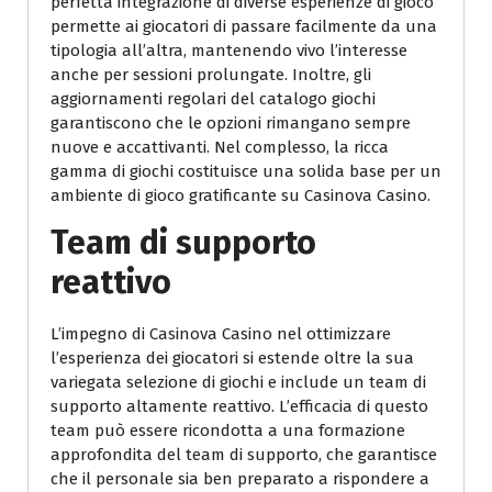
perfetta integrazione di diverse esperienze di gioco
permette ai giocatori di passare facilmente da una
tipologia all’altra, mantenendo vivo l’interesse
anche per sessioni prolungate. Inoltre, gli
aggiornamenti regolari del catalogo giochi
garantiscono che le opzioni rimangano sempre
nuove e accattivanti. Nel complesso, la ricca
gamma di giochi costituisce una solida base per un
ambiente di gioco gratificante su Casinova Casino.
Team di supporto
reattivo
L’impegno di Casinova Casino nel ottimizzare
l’esperienza dei giocatori si estende oltre la sua
variegata selezione di giochi e include un team di
supporto altamente reattivo. L’efficacia di questo
team può essere ricondotta a una formazione
approfondita del team di supporto, che garantisce
che il personale sia ben preparato a rispondere a