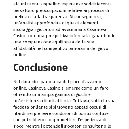
alcuni utenti segnalino esperienze soddisfacenti,
persistono preoccupazioni relative ai processi di
prelievo e alla trasparenza. Di conseguenza,
un’analisi approfondita di questi elementi
incoraggia i giocatori ad avvicinarsi a Casanova
Casino con una prospettiva informata, garantendo
una comprensione equilibrata della sua
affidabilità nel competitivo panorama del gioco
online.
Conclusione
Nel dinamico panorama del gioco d’azzardo
online, Casinova Casino si emerge come un faro,
offrendo una ampia gamma di giochi e
un’assistenza clienti attenta. Tuttavia, sotto la sua
facciata brillante si si trovano aspetti oscuri di
ritardi nei prelievi e condizioni di bonus confuse
che potrebbero compromettere l’esperienza di
gioco. Mentre i potenziali giocatori consultano le