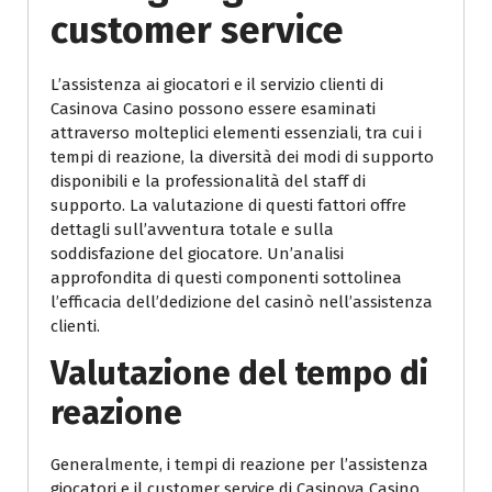
customer service
L’assistenza ai giocatori e il servizio clienti di
Casinova Casino possono essere esaminati
attraverso molteplici elementi essenziali, tra cui i
tempi di reazione, la diversità dei modi di supporto
disponibili e la professionalità del staff di
supporto. La valutazione di questi fattori offre
dettagli sull’avventura totale e sulla
soddisfazione del giocatore. Un’analisi
approfondita di questi componenti sottolinea
l’efficacia dell’dedizione del casinò nell’assistenza
clienti.
Valutazione del tempo di
reazione
Generalmente, i tempi di reazione per l’assistenza
giocatori e il customer service di Casinova Casino