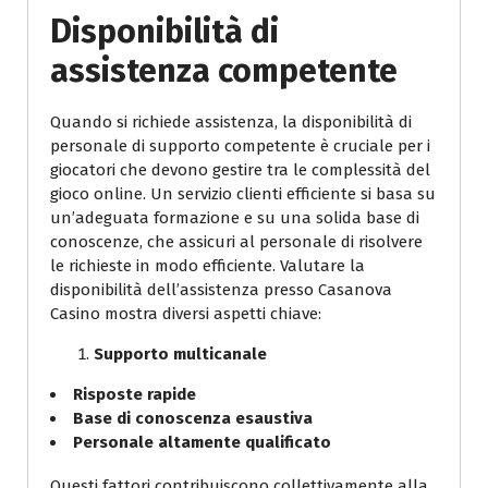
Disponibilità di
assistenza competente
Quando si richiede assistenza, la disponibilità di
personale di supporto competente è cruciale per i
giocatori che devono gestire tra le complessità del
gioco online. Un servizio clienti efficiente si basa su
un’adeguata formazione e su una solida base di
conoscenze, che assicuri al personale di risolvere
le richieste in modo efficiente. Valutare la
disponibilità dell’assistenza presso Casanova
Casino mostra diversi aspetti chiave:
Supporto multicanale
Risposte rapide
Base di conoscenza esaustiva
Personale altamente qualificato
Questi fattori contribuiscono collettivamente alla