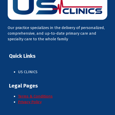
Our practice specializes in the delivery of personalized,
comprehensive, and up-to-date primary care and
specialty care to the whole family
Quick Links
US CLINICS
Legal Pages
Terms & Conditions
Privacy Policy