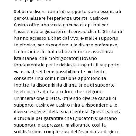
Sebbene diversi canali di supporto siano essenziali
per ottimizzare l’esperienza utente, Casinova
Casino offre una vasta gamma di opzioni per
l’assistenza ai giocatori e il servizio clienti. Gli utenti
hanno accesso a chat dal vivo, e-mail e supporto
telefonico, per rispondere a le diverse preferenze.
La funzione di chat dal vivo fornisce assistenza
istantanea, che molti giocatori trovano
fondamentale per le richieste urgenti. Il supporto
via e-mail, sebbene possibilmente più lento,
consente una comunicazione approfondita.
Inoltre, la disponibilità di una linea di supporto
telefonico è adatta a coloro che scelgono
un’interazione diretta. Offrendo diverse canali di
supporto, Casinova Casino mira a rispondere a le
diverse esigenze della sua clientela. Questa varietà
è cruciale per garantire che i giocatori si sentano
supportati e apprezzati, migliorando così la
soddisfazione complessiva dell’esperienza di gioco.