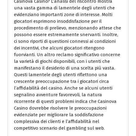
Casinova Casino? L’analisi del riscontro mostra
una vasta gamma di lamentele degli utenti che
evidenziano importanti zone di interesse. Molti
giocatori esprimono insoddisfazione per il
procedimento di prelievo, menzionando attese che
possono essere estremamente snervanti. Inoltre,
ci sono riporti di questioni connessi ai condizioni
dei incentivi, che alcuni giocatori ritengono
fuorvianti. Un altro reclamo significativo concerne
la varietà di giochi disponibili, con i utenti che
manifestano il desiderio di una scelta più vasta.
Questi lamentele degli utenti riflettono una
crescente preoccupazione tra i giocatori circa
l’affidabilità del casino. Anche se alcuni utenti
segnalino avventure favorevoli, la natura
ricorrente di questi problemi indica che Casinova
Casino dovrebbe risolvere le preoccupazioni
evidenziate per migliorare la soddisfazione
complessiva dei clienti e l’affidabilità nel
competitivo scenario del gambling sul web.