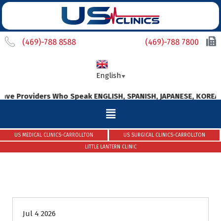
(469)-788 8588
(469)-788 7800
English
▼
Providers Who Speak ENGLISH, SPANISH, JAPANESE, KOREAN, MA
US MEDICAL CLINICS-CARROLLTON
US SURGICAL CLINICS-CARROLLTON
LITTLE LANTERN CLINIC
Uncategorized
Jul 4 2026