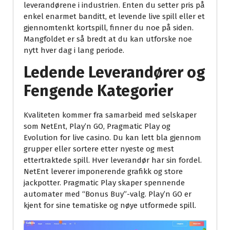
leverandørene i industrien. Enten du setter pris på
enkel enarmet banditt, et levende live spill eller et
gjennomtenkt kortspill, finner du noe på siden.
Mangfoldet er så bredt at du kan utforske noe
nytt hver dag i lang periode.
Ledende Leverandører og
Fengende Kategorier
Kvaliteten kommer fra samarbeid med selskaper
som NetEnt, Play’n GO, Pragmatic Play og
Evolution for live casino. Du kan lett bla gjennom
grupper eller sortere etter nyeste og mest
ettertraktede spill. Hver leverandør har sin fordel.
NetEnt leverer imponerende grafikk og store
jackpotter. Pragmatic Play skaper spennende
automater med “Bonus Buy”-valg. Play’n GO er
kjent for sine tematiske og nøye utformede spill.