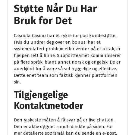
Støtte Når Du Har
Bruk for Det
Casoola Casino har et rykte for god kundestøtte.
Hvis du undrer deg over en bonus, har et
systemrelatert problem eller venter på et uttak, er
hjelpen lett å finne. Supportteamet kommuniserer
på flere språk, blant annet norsk og engelsk. De er
anerkjent for å være så vel hyggelige og effektive.
Dette er et team som faktisk kjenner plattformen
sin.
Tilgjengelige
Kontaktmetoder
Den raskeste måten å få svar på er live chatten.
Den er aktiv døgnet rundt, direkte på siden. For
mer detaljerte spørsmål kan du sende en e-post.