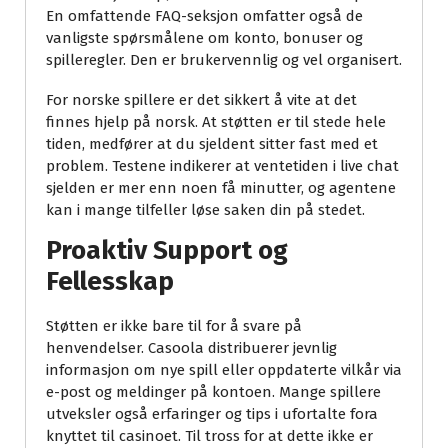
En omfattende FAQ-seksjon omfatter også de
vanligste spørsmålene om konto, bonuser og
spilleregler. Den er brukervennlig og vel organisert.
For norske spillere er det sikkert å vite at det
finnes hjelp på norsk. At støtten er til stede hele
tiden, medfører at du sjeldent sitter fast med et
problem. Testene indikerer at ventetiden i live chat
sjelden er mer enn noen få minutter, og agentene
kan i mange tilfeller løse saken din på stedet.
Proaktiv Support og
Fellesskap
Støtten er ikke bare til for å svare på
henvendelser. Casoola distribuerer jevnlig
informasjon om nye spill eller oppdaterte vilkår via
e-post og meldinger på kontoen. Mange spillere
utveksler også erfaringer og tips i ufortalte fora
knyttet til casinoet. Til tross for at dette ikke er