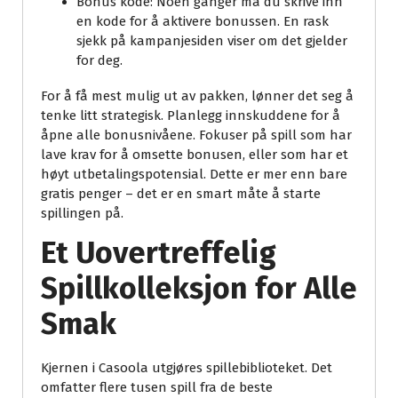
Bonus kode: Noen ganger må du skrive inn
en kode for å aktivere bonussen. En rask
sjekk på kampanjesiden viser om det gjelder
for deg.
For å få mest mulig ut av pakken, lønner det seg å
tenke litt strategisk. Planlegg innskuddene for å
åpne alle bonusnivåene. Fokuser på spill som har
lave krav for å omsette bonusen, eller som har et
høyt utbetalingspotensial. Dette er mer enn bare
gratis penger – det er en smart måte å starte
spillingen på.
Et Uovertreffelig
Spillkolleksjon for Alle
Smak
Kjernen i Casoola utgjøres spillebiblioteket. Det
omfatter flere tusen spill fra de beste