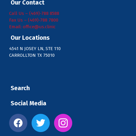
Our Contact
Call Us – (469)-788 8588
Fax Us – (469)-788 7800
Email: office@us.clinic
Our Locations
4541 N JOSEY LN, STE 110
CARROLLTON TX 75010
Search
Social Media