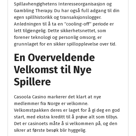
Spillavhengighetens Interesseorganisasjon og
Gambling Therapy. Du har også full adgang til din
egen spillhistorikk og transaksjonslogger.
Anledningen til å ta en “cooling-off” periode er
lett tilgjengelig. Dette sikkerhetsnettet, som
forener teknologi og personlig omsorg, er
grunnlaget for en sikker spillopplevelse over tid.
En Overveldende
Velkomst til Nye
Spillere
Casoola Casino markerer det klart at nye
medlemmer fra Norge er velkomne.
Velkomstpakken deres er laget for å gi deg en god
start, med ekstra kreditt til å prøve alt som tilbys.
Det er casinoets måte å si velkommen på, og den
sikrer at første besøk blir hyggelig.