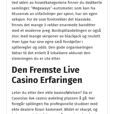
Ved siden av hovedkategoriene finner du dedikerte
samlinger. “Megaways”-automater, som kan ha
titusenvis av utfallslinjer per spinn, har sin egen
seksjon. For de som foretrekker det klassiske,
finnes det mange 3-rekker enarmede banditter
med et moderne preg. Bordspillavdelingen er også
stor, med mange versjoner av blackjack og roulett.
Hver type har sine egne små forskjeller i
spilleregler og odds. Den gode organiseringen
bidrar til det enkelt å lokalisere akkurat den
stemningen du er ute etter.
Den Fremste Live
Casino Erfaringen
Leter du etter den ekte kasinofølelsen? Da er
Casoolas live casino avdeling plassen å gå. Her
foregår spillingen fra profesjonelle studioer med
ekte dealere foran kameraet. Bildet er skarpt, og