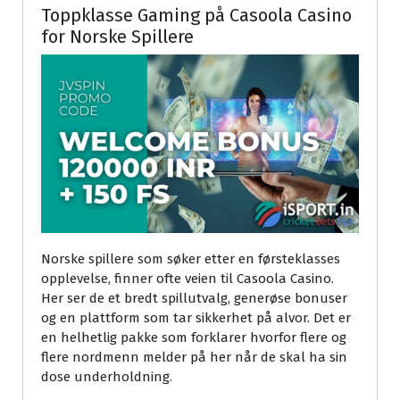
Toppklasse Gaming på Casoola Casino
for Norske Spillere
Norske spillere som søker etter en førsteklasses
opplevelse, finner ofte veien til Casoola Casino.
Her ser de et bredt spillutvalg, generøse bonuser
og en plattform som tar sikkerhet på alvor. Det er
en helhetlig pakke som forklarer hvorfor flere og
flere nordmenn melder på her når de skal ha sin
dose underholdning.