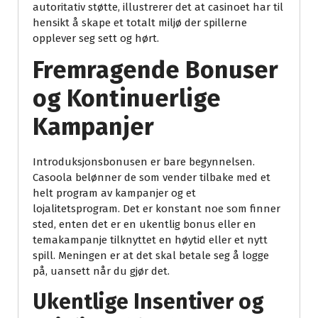
autoritativ støtte, illustrerer det at casinoet har til
hensikt å skape et totalt miljø der spillerne
opplever seg sett og hørt.
Fremragende Bonuser
og Kontinuerlige
Kampanjer
Introduksjonsbonusen er bare begynnelsen.
Casoola belønner de som vender tilbake med et
helt program av kampanjer og et
lojalitetsprogram. Det er konstant noe som finner
sted, enten det er en ukentlig bonus eller en
temakampanje tilknyttet en høytid eller et nytt
spill. Meningen er at det skal betale seg å logge
på, uansett når du gjør det.
Ukentlige Insentiver og