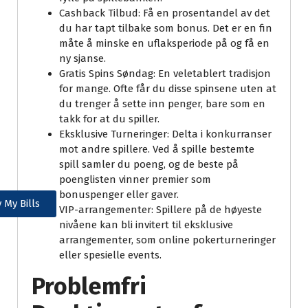
Cashback Tilbud: Få en prosentandel av det
du har tapt tilbake som bonus. Det er en fin
måte å minske en uflaksperiode på og få en
ny sjanse.
Gratis Spins Søndag: En veletablert tradisjon
for mange. Ofte får du disse spinsene uten at
du trenger å sette inn penger, bare som en
takk for at du spiller.
Eksklusive Turneringer: Delta i konkurranser
mot andre spillere. Ved å spille bestemte
spill samler du poeng, og de beste på
poenglisten vinner premier som
bonuspenger eller gaver.
 My Bills
VIP-arrangementer: Spillere på de høyeste
nivåene kan bli invitert til eksklusive
arrangementer, som online pokerturneringer
eller spesielle events.
Problemfri