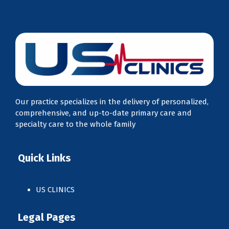
Our practice specializes in the delivery of personalized,
comprehensive, and up-to-date primary care and
specialty care to the whole family
Quick Links
US CLINICS
Legal Pages