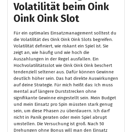
Volatilität beim Oink
Oink Oink Slot
Für ein optimales Einsatzmanagement solltest du
die Volatilität des Oink Oink Oink Slots begreifen.
Volatilität definiert, wie riskant ein Spiel ist. Sie
zeigt an, wie häufig und wie hoch die
Auszahlungen in der Regel ausfallen. Ein
Hochvolatilitätsslot wie Oink Oink Oink beschert
tendenziell seltener aus. Dafür können Gewinne
deutlich höher sein. Das hat direkte Auswirkungen
auf deine Strategie. Für mich heißt das: Ich muss
mental auf längere Durststrecken ohne
signifikante Gewinne eingestellt sein. Mein Budget
und mein Einsatz pro Spin müssten stark genug
sein, um diese Phasen zu überdauern. Ich darf
nicht in Panik geraten oder mein Spiel abrupt
umstellen. Die Versuchung ist groß. Nach 50
Drehungen ohne Bonus will man den Einsatz