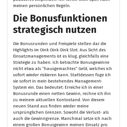
meinen persönlichen Regeln.
Die Bonusfunktionen
strategisch nutzen
Die Bonusrunden und Freispiele stellen dar die
Highlights im Oink Oink Oink Slot. Aus Sicht des
Einsatzmanagements ist es klug, gleichfalls eine
Strategie zu haben. Ich betrachte Bonusgewinne
nicht etwa als “hausgemachtes” Geld, welches ich
sofort wieder riskieren kann. Stattdessen füge ich
sie sofort in mein bestehendes Management-
System ein. Das bedeutet: Erreiche ich in einer
Bonusrunde einen netten Gewinn, rechne ich ihn
zu meinem aktuellen Kontostand. Von diesem
neuen Stand aus finden wieder meine
ursprünglichen Grenzen. Sowohl die Verlust- als
auch die Gewinngrenze. Manchmal setze ich nach
einem großen Bonusgewinn meinen Einsatz pro