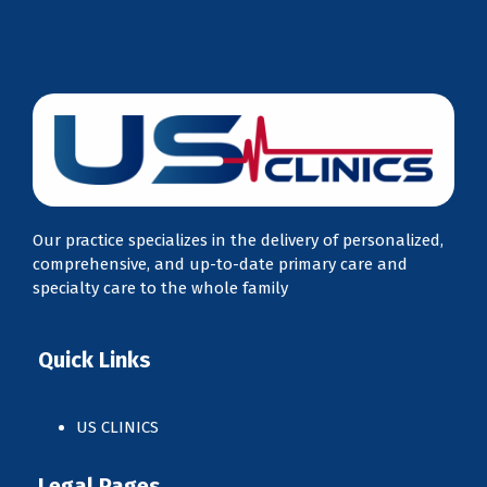
Our practice specializes in the delivery of personalized,
comprehensive, and up-to-date primary care and
specialty care to the whole family
Quick Links
US CLINICS
Legal Pages