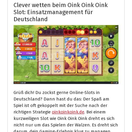
Clever wetten beim Oink Oink Oink
Slot: Einsatzmanagement für
Deutschland
Grüß dich! Du zockst gerne Online-Slots in
Deutschland? Dann hast du das: Der Spaß am
Spiel ist oft gekoppelt mit der Suche nach der
richtigen Strategie
oinkoinkoink.de
. Bei einem
kurzweiligen Slot wie Oink Oink Oink dreht es sich
nicht nur um das Spielen der Walzen. Es dreht sich
darum, dein Gaming-Erlebnis klug zu managen.