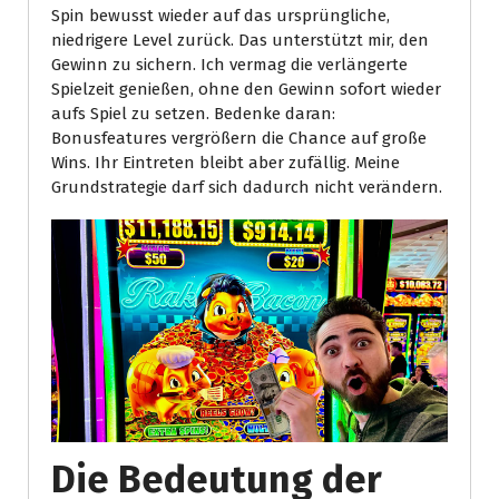
Spin bewusst wieder auf das ursprüngliche,
niedrigere Level zurück. Das unterstützt mir, den
Gewinn zu sichern. Ich vermag die verlängerte
Spielzeit genießen, ohne den Gewinn sofort wieder
aufs Spiel zu setzen. Bedenke daran:
Bonusfeatures vergrößern die Chance auf große
Wins. Ihr Eintreten bleibt aber zufällig. Meine
Grundstrategie darf sich dadurch nicht verändern.
Die Bedeutung der