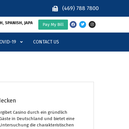
(469) 788 7800
NISH, JAPANESE, KOREAN, MALAYALAM, HINDI, ARABIC, TAMIL an
Pay My Bill
OVID-19
CONTACT US
decken
rgibet Casino durch ein gründlich
 Gäste in Deutschland und bietet eine
n Untersuchung die charakteristischen