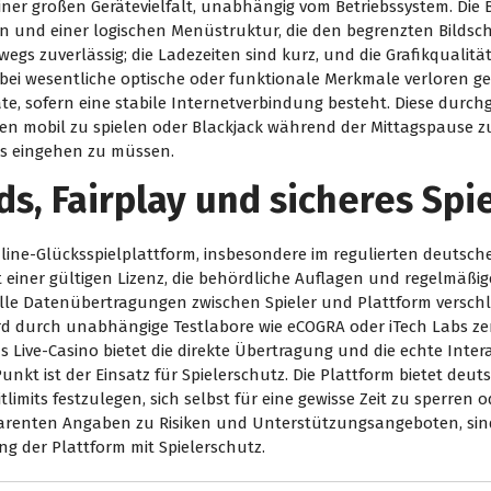
ner großen Gerätevielfalt, unabhängig vom Betriebssystem. Die 
n und einer logischen Menüstruktur, die den begrenzten Bildschir
wegs zuverlässig; die Ladezeiten sind kurz, und die Grafikqualitä
bei wesentliche optische oder funktionale Merkmale verloren ge
te, sofern eine stabile Internetverbindung besteht. Diese durchg
ten mobil zu spielen oder Blackjack während der Mittagspause 
es eingehen zu müssen.
s, Fairplay und sicheres Spi
ine-Glücksspielplattform, insbesondere im regulierten deutsche
t einer gültigen Lizenz, die behördliche Auflagen und regelmäßig
alle Datenübertragungen zwischen Spieler und Plattform verschlüss
rd durch unabhängige Testlabore wie eCOGRA oder iTech Labs zert
 Live-Casino bietet die direkte Übertragung und die echte Inte
Punkt ist der Einsatz für Spielerschutz. Die Plattform bietet deut
limits festzulegen, sich selbst für eine gewisse Zeit zu sperren o
renten Angaben zu Risiken und Unterstützungsangeboten, sind u
 der Plattform mit Spielerschutz.