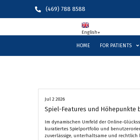
(469) 788 8588
English
▼
HOME
FOR PATIENTS
Uncategorized
Jul 2 2026
Spiel-Features und Höhepunkte b
Im dynamischen Umfeld der Online-Glückssp
kuratiertes Spielportfolio und benutzerorie
zuverlässige, unterhaltsame und rechtlich k