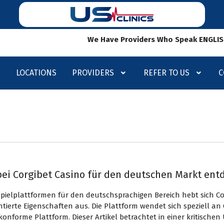
We Have Providers Who Speak ENGLISH, SPA
LOCATIONS
PROVIDERS
REFER TO US
C
ei Corgibet Casino für den deutschen Markt ent
ielplattformen für den deutschsprachigen Bereich hebt sich Co
ntierte Eigenschaften aus. Die Plattform wendet sich speziell an
onforme Plattform. Dieser Artikel betrachtet in einer kritische