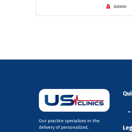
Admin
Qui
Our practice specializes in the
Leg
delivery of personalized,