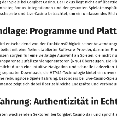
er Spiele bei Corgibet Casino. Der Fokus liegt nicht auf übertr
nbieter, Bonus-Integrationen und der gesamten Spielatmosphäre
ischspiele und Live-Casino betrachtet, um ein umfassendes Bild d
ndlage: Programme und Plat
 wird entscheidend von der Funktionsfähigkeit seiner Anwendung
beitet mit eine Reihe etablierter Software-Provider, darunter Fir
nzen sorgen für eine vielfältige Auswahl an Spielen, die nicht n
sparente Zufallszahlengeneratoren (RNG) überzeugen. Die Plat
esticht durch eine intuitive Navigation und schnelle Ladezeiten.
g separater Downloads; die HTML5-Technologie bietet ein unverzü
eine reibungslose Spielerfahrung, besonders bei Live-Casino-Spie
ormance zeigt sich dabei über zahlreiche Endgeräte und Verbind
ahrung: Authentizität in Ech
lsten wachsenden Sektoren bei Corgibet Casino dar und spricht 