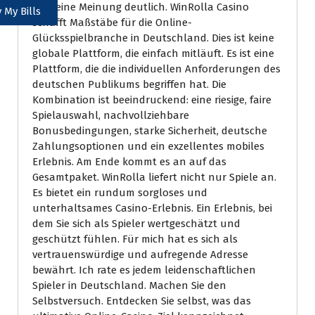
ist meine Meinung deutlich. WinRolla Casino
 My Bills
schafft Maßstäbe für die Online-
Glücksspielbranche in Deutschland. Dies ist keine
globale Plattform, die einfach mitläuft. Es ist eine
Plattform, die die individuellen Anforderungen des
deutschen Publikums begriffen hat. Die
Kombination ist beeindruckend: eine riesige, faire
Spielauswahl, nachvollziehbare
Bonusbedingungen, starke Sicherheit, deutsche
Zahlungsoptionen und ein exzellentes mobiles
Erlebnis. Am Ende kommt es an auf das
Gesamtpaket. WinRolla liefert nicht nur Spiele an.
Es bietet ein rundum sorgloses und
unterhaltsames Casino-Erlebnis. Ein Erlebnis, bei
dem Sie sich als Spieler wertgeschätzt und
geschützt fühlen. Für mich hat es sich als
vertrauenswürdige und aufregende Adresse
bewährt. Ich rate es jedem leidenschaftlichen
Spieler in Deutschland. Machen Sie den
Selbstversuch. Entdecken Sie selbst, was das