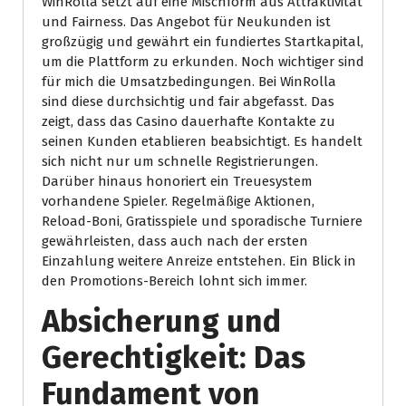
WinRolla setzt auf eine Mischform aus Attraktivität
und Fairness. Das Angebot für Neukunden ist
großzügig und gewährt ein fundiertes Startkapital,
um die Plattform zu erkunden. Noch wichtiger sind
für mich die Umsatzbedingungen. Bei WinRolla
sind diese durchsichtig und fair abgefasst. Das
zeigt, dass das Casino dauerhafte Kontakte zu
seinen Kunden etablieren beabsichtigt. Es handelt
sich nicht nur um schnelle Registrierungen.
Darüber hinaus honoriert ein Treuesystem
vorhandene Spieler. Regelmäßige Aktionen,
Reload-Boni, Gratisspiele und sporadische Turniere
gewährleisten, dass auch nach der ersten
Einzahlung weitere Anreize entstehen. Ein Blick in
den Promotions-Bereich lohnt sich immer.
Absicherung und
Gerechtigkeit: Das
Fundament von