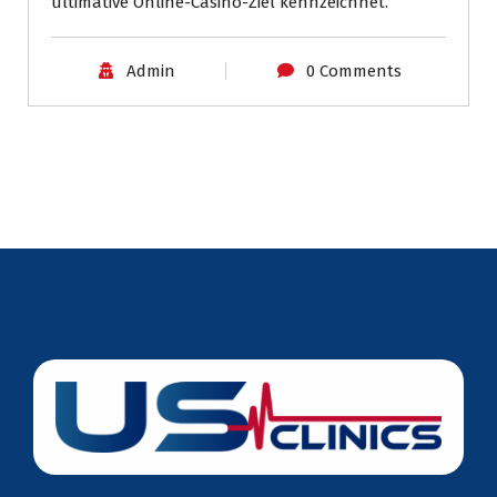
ultimative Online-Casino-Ziel kennzeichnet.
Admin
0 Comments