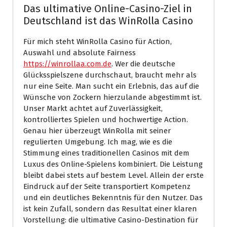
Das ultimative Online-Casino-Ziel in
Deutschland ist das WinRolla Casino
Für mich steht WinRolla Casino für Action,
Auswahl und absolute Fairness
https://winrollaa.com.de
. Wer die deutsche
Glücksspielszene durchschaut, braucht mehr als
nur eine Seite. Man sucht ein Erlebnis, das auf die
Wünsche von Zockern hierzulande abgestimmt ist.
Unser Markt achtet auf Zuverlässigkeit,
kontrolliertes Spielen und hochwertige Action.
Genau hier überzeugt WinRolla mit seiner
regulierten Umgebung. Ich mag, wie es die
Stimmung eines traditionellen Casinos mit dem
Luxus des Online-Spielens kombiniert. Die Leistung
bleibt dabei stets auf bestem Level. Allein der erste
Eindruck auf der Seite transportiert Kompetenz
und ein deutliches Bekenntnis für den Nutzer. Das
ist kein Zufall, sondern das Resultat einer klaren
Vorstellung: die ultimative Casino-Destination für