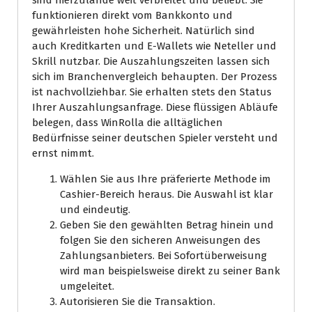
sind hierzulande weit verbreitet und beliebt. Sie
funktionieren direkt vom Bankkonto und
gewährleisten hohe Sicherheit. Natürlich sind
auch Kreditkarten und E-Wallets wie Neteller und
Skrill nutzbar. Die Auszahlungszeiten lassen sich
sich im Branchenvergleich behaupten. Der Prozess
ist nachvollziehbar. Sie erhalten stets den Status
Ihrer Auszahlungsanfrage. Diese flüssigen Abläufe
belegen, dass WinRolla die alltäglichen
Bedürfnisse seiner deutschen Spieler versteht und
ernst nimmt.
Wählen Sie aus Ihre präferierte Methode im
Cashier-Bereich heraus. Die Auswahl ist klar
und eindeutig.
Geben Sie den gewählten Betrag hinein und
folgen Sie den sicheren Anweisungen des
Zahlungsanbieters. Bei Sofortüberweisung
wird man beispielsweise direkt zu seiner Bank
umgeleitet.
Autorisieren Sie die Transaktion.