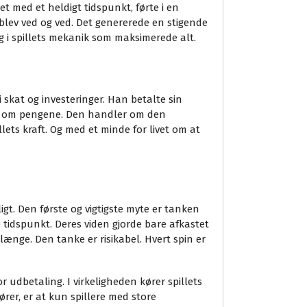
t med et heldigt tidspunkt, førte i en
blev ved og ved. Det genererede en stigende
lg i spillets mekanik som maksimerede alt.
 skat og investeringer. Han betalte sin
un om pengene. Den handler om den
ets kraft. Og med et minde for livet om at
ligt. Den første og vigtigste myte er tanken
e tidspunkt. Deres viden gjorde bare afkastet
længe. Den tanke er risikabel. Hvert spin er
r udbetaling. I virkeligheden kører spillets
ører, er at kun spillere med store