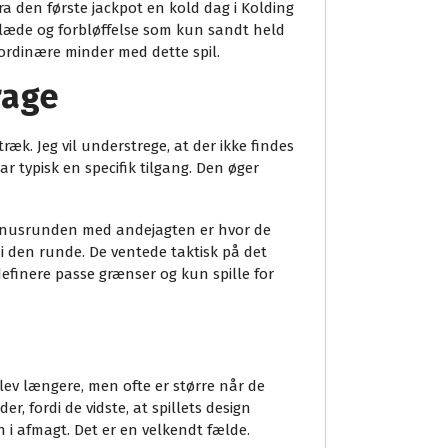
ra den første jackpot en kold dag i Kolding
 glæde og forbløffelse som kun sandt held
aordinære minder med dette spil.
rage
k. Jeg vil understrege, at der ikke findes
typisk en specifik tilgang. Den øger
. Bonusrunden med andejagten er hvor de
i den runde. De ventede taktisk på det
definere passe grænser og kun spille for
blev længere, men ofte er større når de
r, fordi de vidste, at spillets design
 i afmagt. Det er en velkendt fælde.