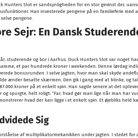
uck Hunters Slot er sandsynligheden for en stor gevinst der, uan
usfunktioner. Han investerede pengene på en familieferie med a
 selve pengene.
re Sejr: En Dansk Studeren
 år, studerende og bor i Aarhus. Duck Hunters Slot var noget han
 samme, et par hundrede kroner i weekenden. Denne lørdag indled
verede bonusrunden. I selve jagten, hvor man skal skyde andef
lde ænder besatte skærmen. Den gik i gang med at blinke, og talr
 87.000 kroner på et enkelt spin. Han sagde senere at det opleve
far og spurgte, helt roligt: “Far, hvad gør man lige når man har 
monstrerer hvad der kan ligge i et enkelt spin. Et øjebliks hel
dvidede Sig
orståelse af multiplikatormekanikken under jagten. I stedet for a