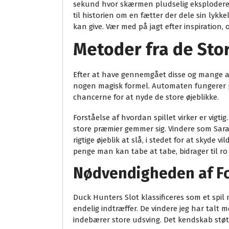
sekund hvor skærmen pludselig eksploderer i
til historien om en fætter der dele sin lyk
kan give. Vær med på jagt efter inspiration,
Metoder fra de Sto
Efter at have gennemgået disse og mange and
nogen magisk formel. Automaten fungerer p
chancerne for at nyde de store øjeblikke.
Forståelse af hvordan spillet virker er vi
store præmier gemmer sig. Vindere som Sara
rigtige øjeblik at slå, i stedet for at sky
penge man kan tabe at tabe, bidrager til ro 
Nødvendigheden af For
Duck Hunters Slot klassificeres som et spil 
endelig indtræffer. De vindere jeg har talt m
indebærer store udsving. Det kendskab støt