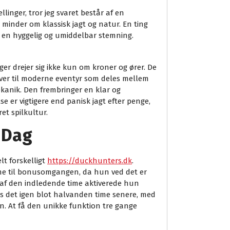
llinger, tror jeg svaret består af en
minder om klassisk jagt og natur. En ting
r en hyggelig og umiddelbar stemning.
er drejer sig ikke kun om kroner og ører. De
iver til moderne eventyr som deles mellem
anik. Den frembringer en klar og
e er vigtigere end panisk jagt efter penge,
et spilkultur.
 Dag
lt forskelligt
https://duckhunters.dk
.
me til bonusomgangen, da hun ved det er
t af den indledende time aktiverede hun
es det igen blot halvanden time senere, med
n. At få den unikke funktion tre gange