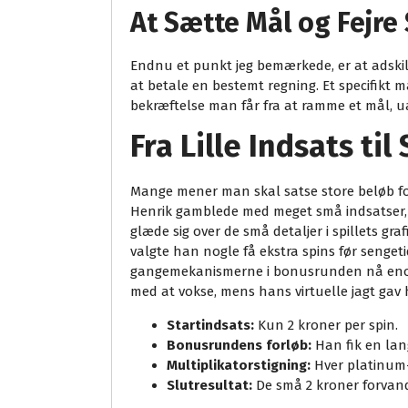
At Sætte Mål og Fejre 
Endnu et punkt jeg bemærkede, er at adskill
at betale en bestemt regning. Et specifikt m
bekræftelse man får fra at ramme et mål, ua
Fra Lille Indsats ti
Mange mener man skal satse store beløb for
Henrik gamblede med meget små indsatser, o
glæde sig over de små detaljer i spillets gra
valgte han nogle få ekstra spins før senget
gangemekanismerne i bonusrunden nå enorme 
med at vokse, mens hans virtuelle jagt ga
Startindsats:
Kun 2 kroner per spin.
Bonusrundens forløb:
Han fik en lan
Multiplikatorstigning:
Hver platinum-
Slutresultat:
De små 2 kroner forvandle