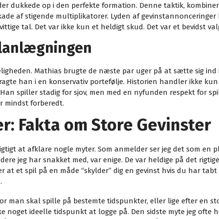
er dukkede op i den perfekte formation. Denne taktik, kombinere
ade af stigende multiplikatorer. Lyden af gevinstannonceringer 
ige tal. Det var ikke kun et heldigt skud. Det var et bevidst va
lanlægningen
eligheden. Mathias brugte de næste par uger på at sætte sig ind i
gte han i en konservativ portefølje. Historien handler ikke k
 spiller stadig for sjov, men med en nyfunden respekt for spill
r mindst forberedt.
r: Fakta om Store Gevinster
t vigtigt at afklare nogle myter. Som anmelder ser jeg det som en p
indere jeg har snakket med, var enige. De var heldige på det rigtig
 at et spil på en måde “skylder” dig en gevinst hvis du har tabt 
.
 man skal spille på bestemte tidspunkter, eller lige efter en sto
kke noget ideelle tidspunkt at logge på. Den sidste myte jeg ofte h