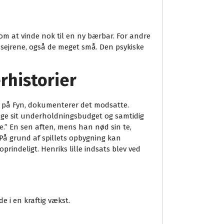
om at vinde nok til en ny bærbar. For andre
re sejrene, også de meget små. Den psykiske
erhistorier
t på Fyn, dokumenterer det modsatte.
nge sit underholdningsbudget og samtidig
rne.” En sen aften, mens han nød sin te,
 På grund af spillets opbygning kan
indeligt. Henriks lille indsats blev ved
 i en kraftig vækst.