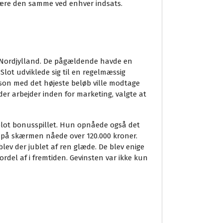
 være den samme ved enhver indsats.
 i Nordjylland. De pågældende havde en
Slot udviklede sig til en regelmæssig
rson med det højeste beløb ville modtage
der arbejder inden for marketing, valgte at
 blot bonusspillet. Hun opnåede også det
en på skærmen nåede over 120.000 kroner.
lev der jublet af ren glæde. De blev enige
rdel af i fremtiden. Gevinsten var ikke kun