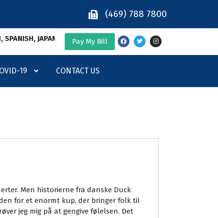
(469) 788 7800
H, JAPANESE, KOREAN, MALAYALAM, HINDI, ARABIC, TAMIL and V
Pay My Bill
OVID-19
CONTACT US
merter. Men historierne fra danske Duck
den for et enormt kup, der bringer folk til
øver jeg mig på at gengive følelsen. Det