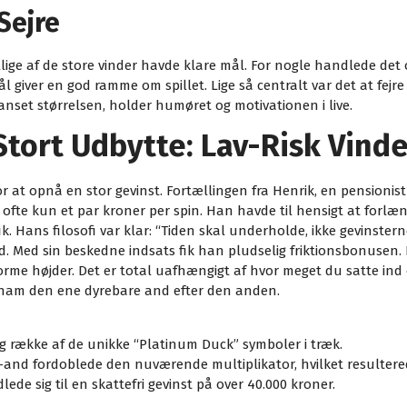
Sejre
ige af de store vinder havde klare mål. For nogle handlede det 
ål giver en god ramme om spillet. Lige så centralt var det at fej
nset størrelsen, holder humøret og motivationen i live.
l Stort Udbytte: Lav-Risk Vind
 at opnå en stor gevinst. Fortællingen fra Henrik, en pensionis
fte kun et par kroner per spin. Han havde til hensigt at forlæ
fik. Hans filosofi var klar: “Tiden skal underholde, ikke gevinste
id. Med sin beskedne indsats fik han pludselig friktionsbonusen.
højder. Det er total uafhængigt af hvor meget du satte ind opr
v ham den ene dyrebare and efter den anden.
g række af de unikke “Platinum Duck” symboler i træk.
and fordoblede den nuværende multiplikator, hvilket resulterede
de sig til en skattefri gevinst på over 40.000 kroner.