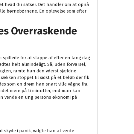
set hvad du satser. Det handler om at opnå
lle børnebørnene. En oplevelse som efter
des Overraskende
 spillede for at slappe af efter en lang dag
tes helt almindeligt. Så, uden forvarsel,
lugten, ramte han den yderst sjældne
ækken stoppet til sidst på et beløb der fik
des som en drøm han snart ville vågne fra.
vundet mere på ti minutter, end man kan
d kan vende en ung persons økonomi på
t skyde i panik, valgte han at vente