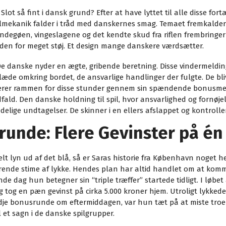
ot så fint i dansk grund? Efter at have lyttet til alle disse fortæ
ilmekanik falder i tråd med danskernes smag. Temaet fremkalder 
undegøen, vingeslagene og det kendte skud fra riflen frembringe
, uden for meget støj. Et design mange danskere værdsætter.
 De danske nyder en ægte, gribende beretning. Disse vindermelding
læde omkring bordet, de ansvarlige handlinger der fulgte. De bl
verer rammen for disse stunder gennem sin spændende bonusmek
ld. Den danske holdning til spil, hvor ansvarlighed og fornøjels
lædelige undtagelser. De skinner i en ellers afslappet og kontroller
runde: Flere Gevinster på én
t lyn ud af det blå, så er Saras historie fra København noget he
rende stime af lykke. Hendes plan har altid handlet om at kom
e dag hun betegner sin “triple træffer” startede tidligt. I løbe
tog en pæn gevinst på cirka 5.000 kroner hjem. Utroligt lykked
edje bonusrunde om eftermiddagen, var hun tæt på at miste troe
l et sagn i de danske spilgrupper.