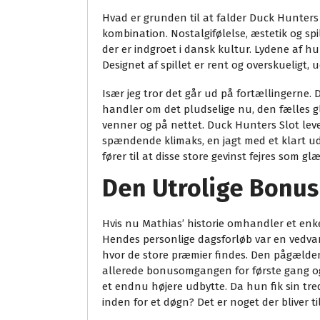
Hvad er grunden til at falder Duck Hunters Sl
kombination. Nostalgifølelse, æstetik og sp
der er indgroet i dansk kultur. Lydene af h
Designet af spillet er rent og overskueligt
Især jeg tror det går ud på fortællingerne.
handler om det pludselige nu, den fælles g
venner og på nettet. Duck Hunters Slot le
spændende klimaks, en jagt med et klart udfa
fører til at disse store gevinst fejres som g
Den Utrolige Bonus
Hvis nu Mathias’ historie omhandler et enkel
Hendes personlige dagsforløb var en vedva
hvor de store præmier findes. Den pågældend
allerede bonusomgangen for første gang og 
et endnu højere udbytte. Da hun fik sin tr
inden for et døgn? Det er noget der bliver ti