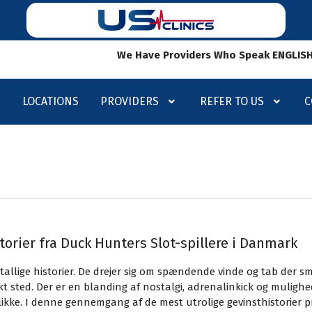
We Have Providers Who Speak ENGLISH, SPANIS
LOCATIONS
PROVIDERS
REFER TO US
C
rier fra Duck Hunters Slot-spillere i Danmark
utallige historier. De drejer sig om spændende vinde og tab der s
ikt sted. Der er en blanding af nostalgi, adrenalinkick og mulighe
likke. I denne gennemgang af de mest utrolige gevinsthistorier pr