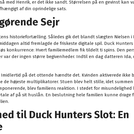
 så med Henrik, er det ikke sandt. Størrelsen på en gevinst kan
ængigt af din oprindelige sats.
gørende Sejr
tens historiefortælling. Således gik det blandt slægten Nielsen
iddagen altid fremlagde de friskeste digitale spil. Duck Hunters 
s konkurrence: Hvert familiemedlem fik tildelt ti spins. Den pe
 var der ingen større begivenheder. Indtil en dag datteren Ida, 
. Imidlertid på det ottende hændte det. Kvinden aktiverede ikke
lle de højeste multiplikatorer. Stuen blev helt stille, idet summ
onerende, blev familiens reaktion. I stedet for misundelighed b
le af på sit huslån. En beslutning hele familien kunne drage fo
lien.
d til Duck Hunters Slot: En
e