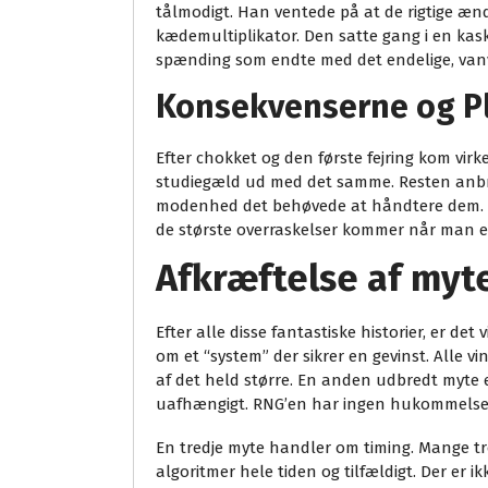
tålmodigt. Han ventede på at de rigtige ænd
kædemultiplikator. Den satte gang i en kask
spænding som endte med det endelige, vanvitt
Konsekvenserne og P
Efter chokket og den første fejring kom virk
studiegæld ud med det samme. Resten anbra
modenhed det behøvede at håndtere dem. Han
de største overraskelser kommer når man e
Afkræftelse af myte
Efter alle disse fantastiske historier, er de
om et “system” der sikrer en gevinst. Alle v
af det held større. En anden udbredt myte er
uafhængigt. RNG’en har ingen hukommelse
En tredje myte handler om timing. Mange tror
algoritmer hele tiden og tilfældigt. Der er i