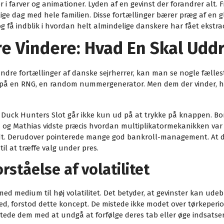
 farver og animationer. Lyden af en gevinst der forandrer alt. F
kelige dag med hele familien. Disse fortællinger bærer præg af en
 og få indblik i hvordan helt almindelige danskere har fået ekstr
re Vindere: Hvad En Skal Udd
re fortællinger af danske sejrherrer, kan man se nogle fællestræ
å en RNG, en random nummergenerator. Men dem der vinder, har 
gtig. Duck Hunters Slot går ikke kun ud på at trykke på knappen
 og Mathias vidste præcis hvordan multiplikatormekanikken var 
de vildt. Derudover pointerede mange god bankroll-management. At 
til at træffe valg under pres.
ståelse af volatilitet
med medium til høj volatilitet. Det betyder, at gevinster kan ude
ed, forstod dette koncept. De mistede ikke modet over tørkeperiode
tede dem med at undgå at forfølge deres tab eller øge indsatsen