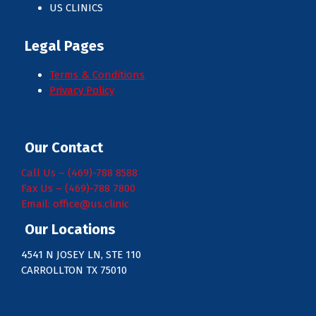
US CLINICS
Legal Pages
Terms & Conditions
Privacy Policy
Our Contact
Call Us – (469)-788 8588
Fax Us – (469)-788 7800
Email: office@us.clinic
Our Locations
4541 N JOSEY LN, STE 110
CARROLLTON TX 75010