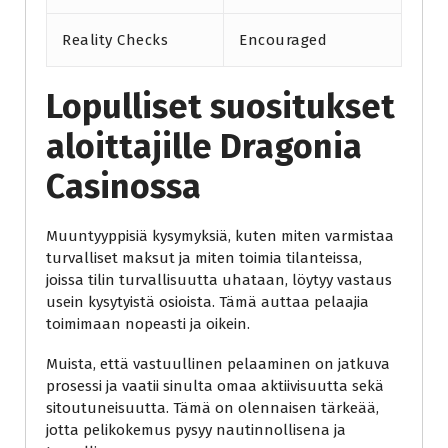
Reality Checks
Encouraged
Lopulliset suositukset
aloittajille Dragonia
Casinossa
Muuntyyppisiä kysymyksiä, kuten miten varmistaa
turvalliset maksut ja miten toimia tilanteissa,
joissa tilin turvallisuutta uhataan, löytyy vastaus
usein kysytyistä osioista. Tämä auttaa pelaajia
toimimaan nopeasti ja oikein.
Muista, että vastuullinen pelaaminen on jatkuva
prosessi ja vaatii sinulta omaa aktiivisuutta sekä
sitoutuneisuutta. Tämä on olennaisen tärkeää,
jotta pelikokemus pysyy nautinnollisena ja