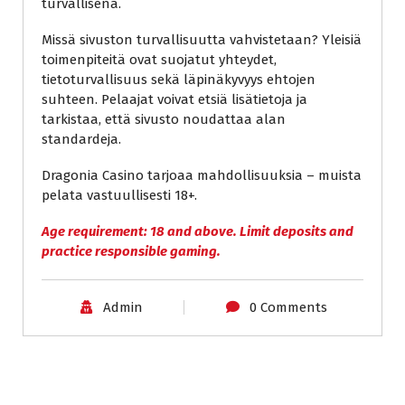
turvallisena.
Missä sivuston turvallisuutta vahvistetaan? Yleisiä
toimenpiteitä ovat suojatut yhteydet,
tietoturvallisuus sekä läpinäkyvyys ehtojen
suhteen. Pelaajat voivat etsiä lisätietoja ja
tarkistaa, että sivusto noudattaa alan
standardeja.
Dragonia Casino tarjoaa mahdollisuuksia – muista
pelata vastuullisesti 18+.
Age requirement: 18 and above. Limit deposits and
practice responsible gaming.
Admin
0 Comments