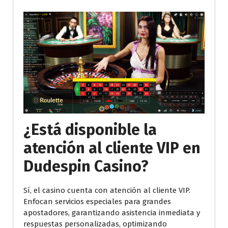
¿Está disponible la
atención al cliente VIP en
Dudespin Casino?
Sí, el casino cuenta con atención al cliente VIP.
Enfocan servicios especiales para grandes
apostadores, garantizando asistencia inmediata y
respuestas personalizadas, optimizando