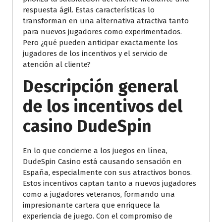
respuesta ágil. Estas características lo
transforman en una alternativa atractiva tanto
para nuevos jugadores como experimentados.
Pero ¿qué pueden anticipar exactamente los
jugadores de los incentivos y el servicio de
atención al cliente?
Descripción general
de los incentivos del
casino DudeSpin
En lo que concierne a los juegos en línea,
DudeSpin Casino está causando sensación en
España, especialmente con sus atractivos bonos.
Estos incentivos captan tanto a nuevos jugadores
como a jugadores veteranos, formando una
impresionante cartera que enriquece la
experiencia de juego. Con el compromiso de