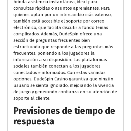
brinda asistencia instantánea, ideal para
consultas rápidas o asuntos apremiantes. Para
quienes optan por un intercambio más extenso,
también está accesible el soporte por correo
electrónico, que facilita discutir a fondo temas
complicados. Además, DudeSpin ofrece una
sección de preguntas frecuentes bien
estructurada que responde a las preguntas más
frecuentes, poniendo a los jugadores la
información a su disposición. Las plataformas
sociales también conectan a los jugadores
conectados e informados. Con estas variadas
opciones, DudeSpin Casino garantiza que ningún
usuario se sienta ignorado, mejorando la vivencia
de juego y generando confianza en su atención de
soporte al cliente.
Previsiones de tiempo de
respuesta