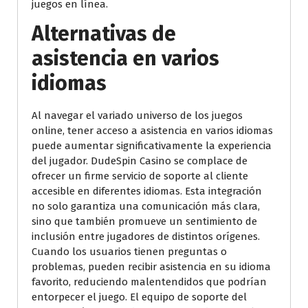
juegos en línea.
Alternativas de
asistencia en varios
idiomas
Al navegar el variado universo de los juegos
online, tener acceso a asistencia en varios idiomas
puede aumentar significativamente la experiencia
del jugador. DudeSpin Casino se complace de
ofrecer un firme servicio de soporte al cliente
accesible en diferentes idiomas. Esta integración
no solo garantiza una comunicación más clara,
sino que también promueve un sentimiento de
inclusión entre jugadores de distintos orígenes.
Cuando los usuarios tienen preguntas o
problemas, pueden recibir asistencia en su idioma
favorito, reduciendo malentendidos que podrían
entorpecer el juego. El equipo de soporte del