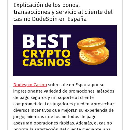
Explicación de los bonos,
transacciones y servicio al cliente del
casino DudeSpin en España
Dudespin Casino
sobresale en España por su
impresionante variedad de promociones, métodos
de pago seguros y un soporte al cliente
comprometido. Los jugadores pueden aprovechar
diversos incentivos que mejoran su experiencia de
juego, mientras que los métodos de pago
aseguran operaciones rápidas. Además, el casino
prioriza la satisfacción del cliente mediante una