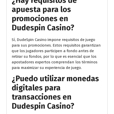
¿Hay requisitos de
apuesta para los
promociones en
Dudespin Casino?
Sí, DudeSpin Casino impone requisitos de juego
para sus promociones. Estos requisitos garantizan
que los jugadores participen a fondo antes de
retirar su fondos, por lo que es esencial que los
apostadores expertos comprendan los términos
para maximizar su experiencia de juego.
¿Puedo utilizar monedas
digitales para
transacciones en
Dudespin Casino?