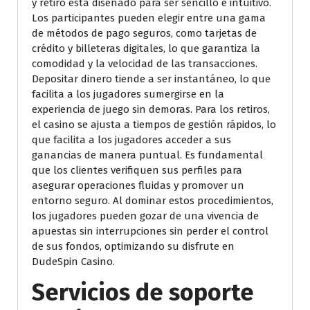
y retiro está diseñado para ser sencillo e intuitivo.
Los participantes pueden elegir entre una gama
de métodos de pago seguros, como tarjetas de
crédito y billeteras digitales, lo que garantiza la
comodidad y la velocidad de las transacciones.
Depositar dinero tiende a ser instantáneo, lo que
facilita a los jugadores sumergirse en la
experiencia de juego sin demoras. Para los retiros,
el casino se ajusta a tiempos de gestión rápidos, lo
que facilita a los jugadores acceder a sus
ganancias de manera puntual. Es fundamental
que los clientes verifiquen sus perfiles para
asegurar operaciones fluidas y promover un
entorno seguro. Al dominar estos procedimientos,
los jugadores pueden gozar de una vivencia de
apuestas sin interrupciones sin perder el control
de sus fondos, optimizando su disfrute en
DudeSpin Casino.
Servicios de soporte