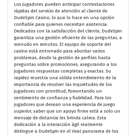
Los jugadores pueden anticipar contestaciones
rápidas del servicio de atención al cliente de
DudeSpin Casino, lo que lo hace en una opción
confiable para quienes necesitan asistencia.
Dedicados con la satisfacción del cliente, DudeSpin
garantiza una gestión eficiente de las preguntas, a
menudo en minutos. El equipo de soporte del
casino está entrenado para abordar varios
problemas, desde la gestión de perfiles hasta
preguntas sobre promociones, asegurando a los
jugadores respuestas completas y exactas. Su
rapidez muestra una sólida entendimiento de la
importancia de resolver las inquietudes de los
jugadores con prontitud, fomentando un
sentimiento de confianza y fiabilidad. Para los
jugadores que desean una experiencia de juego
superior, saber que un apoyo firme está a solo un
mensaje de distancia les brinda calma. Esta
dedicación a la interacción ágil realmente
distingue a DudeSpin en el rival panorama de los