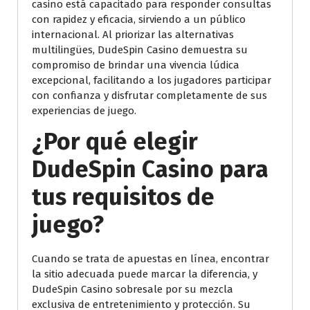
casino está capacitado para responder consultas
con rapidez y eficacia, sirviendo a un público
internacional. Al priorizar las alternativas
multilingües, DudeSpin Casino demuestra su
compromiso de brindar una vivencia lúdica
excepcional, facilitando a los jugadores participar
con confianza y disfrutar completamente de sus
experiencias de juego.
¿Por qué elegir
DudeSpin Casino para
tus requisitos de
juego?
Cuando se trata de apuestas en línea, encontrar
la sitio adecuada puede marcar la diferencia, y
DudeSpin Casino sobresale por su mezcla
exclusiva de entretenimiento y protección. Su