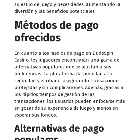
su estilo de juego y necesidades, aumentando la
diversión y las beneficios potenciales.
Métodos de pago
ofrecidos
En cuanto a los medios de pago en DudeSpin
Casino, los jugadores encontrarán una gama de
alternativas populares que se ajustan a sus
preferencias. La plataforma da prioridad a la
seguridad y el cifrado, asegurando transacciones
protegidas y sin complicaciones. Además, gracias a
los rápidos tiempos de gestión de las
transacciones, los usuarios pueden enfocarse más
en gozar de su experiencia de juego y menos en
esperar sus fondos.
Alternativas de pago
populares