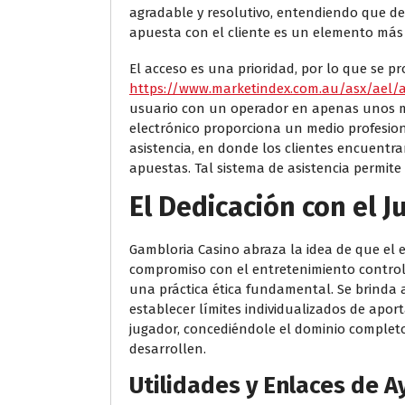
agradable y resolutivo, entendiendo que d
apuesta con el cliente es un elemento más 
El acceso es una prioridad, por lo que se p
https://www.marketindex.com.au/asx/ael/
usuario con un operador en apenas unos mi
electrónico proporciona un medio profesio
asistencia, en donde los clientes encuentr
apuestas. Tal sistema de asistencia permit
El Dedicación con el 
Gambloria Casino abraza la idea de que el 
compromiso con el entretenimiento control
una práctica ética fundamental. Se brinda a
establecer límites individualizados de apo
jugador, concediéndole el dominio complet
desarrollen.
Utilidades y Enlaces de 