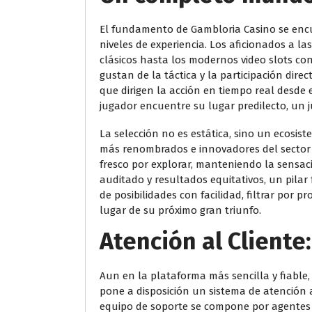
El fundamento de Gambloria Casino se encue
niveles de experiencia. Los aficionados a 
clásicos hasta los modernos video slots con
gustan de la táctica y la participación dire
que dirigen la acción en tiempo real desde
jugador encuentre su lugar predilecto, un j
La selección no es estática, sino un ecosi
más renombrados e innovadores del sector 
fresco por explorar, manteniendo la sensac
auditado y resultados equitativos, un pila
de posibilidades con facilidad, filtrar por 
lugar de su próximo gran triunfo.
Atención al Cliente
Aun en la plataforma más sencilla y fiable
pone a disposición un sistema de atención a
equipo de soporte se compone por agentes c