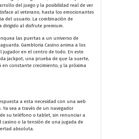
rollo del juego y la posibilidad real de ver
tisface al veterano, hasta los emocionantes
ia del usuario. La combinación de
dirigido al disfrute premium.
ranquea las puertas a un universo de
a aguarda. Gambloria Casino anima a los
l jugador en el centro de todo. En este
cada jackpot, una prueba de que la suerte,
 en constante crecimiento, y la próxima
 respuesta a esta necesidad con una web
o. Ya sea a través de un navegador
e su teléfono o tablet, sin renunciar a
el casino o la tensión de una jugada de
bertad absoluta.