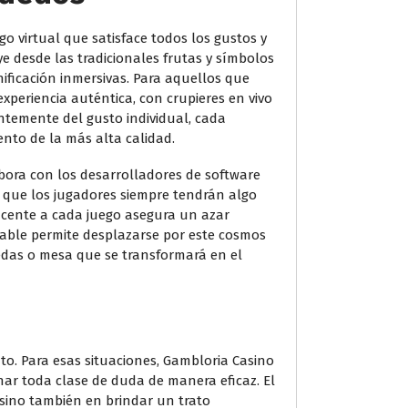
 virtual que satisface todos los gustos y
 desde las tradicionales frutas y símbolos
ificación inmersivas. Para aquellos que
experiencia auténtica, con crupieres en vivo
ntemente del gusto individual, cada
ento de la más alta calidad.
abora con los desarrolladores de software
 que los jugadores siempre tendrán algo
yacente a cada juego asegura un azar
gable permite desplazarse por este cosmos
onedas o mesa que se transformará en el
to. Para esas situaciones, Gambloria Casino
onar toda clase de duda de manera eficaz. El
sino también en brindar un trato