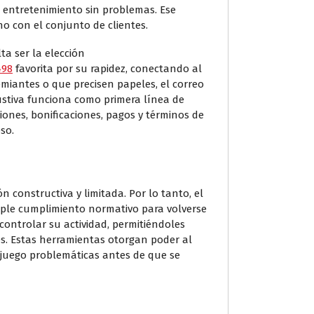
 entretenimiento sin problemas. Ese
o con el conjunto de clientes.
ta ser la elección
498
favorita por su rapidez, conectando al
iantes o que precisen papeles, el correo
stiva funciona como primera línea de
ones, bonificaciones, pagos y términos de
so.
constructiva y limitada. Por lo tanto, el
ple cumplimiento normativo para volverse
controlar su actividad, permitiéndoles
es. Estas herramientas otorgan poder al
 juego problemáticas antes de que se