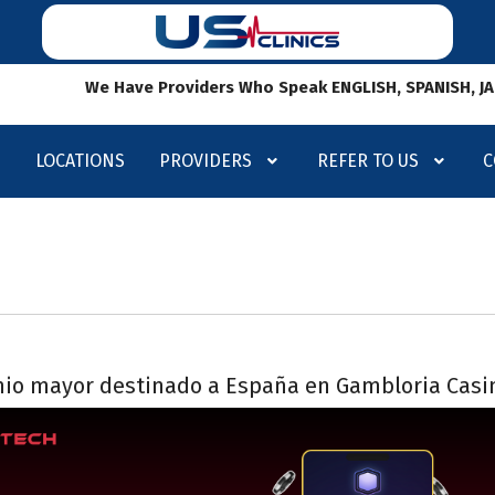
We Have Providers Who Speak ENGLISH, SPANISH, JAPANESE, 
LOCATIONS
PROVIDERS
REFER TO US
C
mio mayor destinado a España en Gambloria Casi