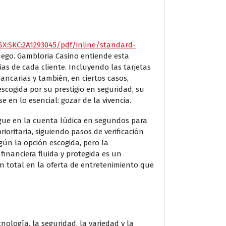
X:SKC:2A1293045/pdf/inline/standard-
uego. Gambloria Casino entiende esta
as de cada cliente. Incluyendo las tarjetas
ancarias y también, en ciertos casos,
scogida por su prestigio en seguridad, su
 en lo esencial: gozar de la vivencia.
argue en la cuenta lúdica en segundos para
rioritaria, siguiendo pasos de verificación
gún la opción escogida, pero la
inanciera fluida y protegida es un
 total en la oferta de entretenimiento que
logía, la seguridad, la variedad y la