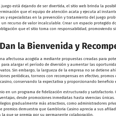
juego está dejando de ser divertida, el sitio web brinda la posi
erminación que el equipo de atención acata y ejecuta al instan
es y especialistas en la prevención y tratamiento del juego pro
do un recurso de valor incalculable. Crear un espacio protegido
bligación que el sitio toma con responsabilidad, promoviendo si
.
 Dan la Bienvenida y Recomp
 una afectuosa acogida a mediante propuestas creadas para poten
e para alargar el período de diversión y aumentar las oportuni
tos. Sin embargo, la largueza de la empresa no se detiene ahí;
iones periódicas, torneos con recompensas en efectivo, promos d
 casino, conservando la expectativa y proporcionando beneficio 
remio en un programa de fidelización estructurado y satisfactori
entajas, desde promociones inmediatas hasta vivencias únicas. 
ilegios gradualmente más atractivos, como administradores priva
de premios demuestra que Gambloria Casino aprecia a sus afilia
 la que se premia por su permanente colaboración.