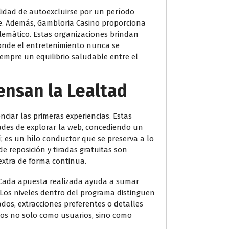
bilidad de autoexcluirse por un período
te. Además, Gambloria Casino proporciona
blemático. Estas organizaciones brindan
 donde el entretenimiento nunca se
empre un equilibrio saludable entre el
ensan la Lealtad
ciar las primeras experiencias. Estas
dades de explorar la web, concediendo un
 es un hilo conductor que se preserva a lo
e reposición y tiradas gratuitas son
extra de forma continua.
o. Cada apuesta realizada ayuda a sumar
Los niveles dentro del programa distinguen
dos, extracciones preferentes o detalles
dos no solo como usuarios, sino como