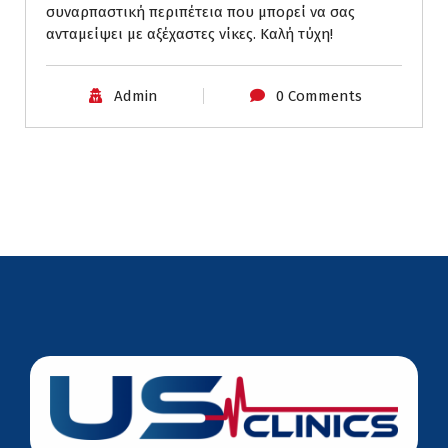
συναρπαστική περιπέτεια που μπορεί να σας
ανταμείψει με αξέχαστες νίκες. Καλή τύχη!
Admin
0 Comments