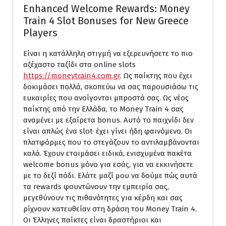
Enhanced Welcome Rewards: Money
Train 4 Slot Bonuses for New Greece
Players
Είναι η κατάλληλη στιγμή να εξερευνήσετε το πιο
αξέχαστο ταξίδι στα online slots
https://moneytrain4.com.gr
. Ως παίκτης που έχει
δοκιμάσει πολλά, σκοπεύω να σας παρουσιάσω τις
ευκαιρίες που ανοίγονται μπροστά σας. Ως νέος
παίκτης από την Ελλάδα, το Money Train 4 σας
αναμένει με εξαίρετα bonus. Αυτό το παιχνίδι δεν
είναι απλώς ένα slot· έχει γίνει ήδη φαινόμενο. Οι
πλατφόρμες που το στεγάζουν το αντιλαμβάνονται
καλά. Έχουν ετοιμάσει ειδικά, ενισχυμένα πακέτα
welcome bonus μόνο για εσάς, για να εκκινήσετε
με το δεξί πόδι. Ελάτε μαζί μου να δούμε πώς αυτά
τα rewards φουντώνουν την εμπειρία σας,
μεγεθύνουν τις πιθανότητες για κέρδη και σας
ρίχνουν κατευθείαν στη δράση του Money Train 4.
Οι Έλληνες παίκτες είναι δραστήριοι και