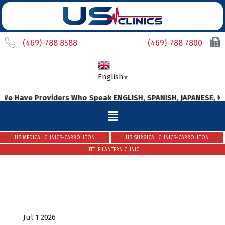
(469)-788 8588
(469)-788 7800
English
▼
Have Providers Who Speak ENGLISH, SPANISH, JAPANESE, KOREA
US MEDICAL CLINICS-CARROLLTON
US SURGICAL CLINICS-CARROLLTON
LITTLE LANTERN CLINIC
Uncategorized
Jul 1 2026