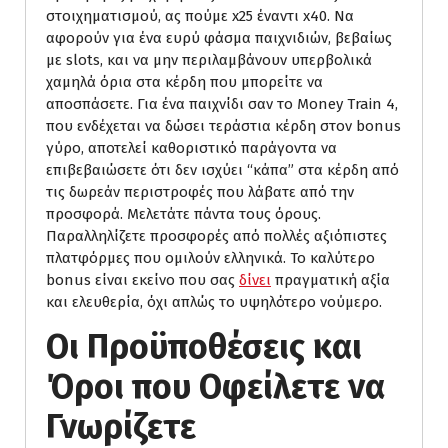
στοιχηματισμού, ας πούμε x25 έναντι x40. Να
αφορούν για ένα ευρύ φάσμα παιχνιδιών, βεβαίως
με slots, και να μην περιλαμβάνουν υπερβολικά
χαμηλά όρια στα κέρδη που μπορείτε να
αποσπάσετε. Για ένα παιχνίδι σαν το Money Train 4,
που ενδέχεται να δώσει τεράστια κέρδη στον bonus
γύρο, αποτελεί καθοριστικό παράγοντα να
επιβεβαιώσετε ότι δεν ισχύει “κάπα” στα κέρδη από
τις δωρεάν περιστροφές που λάβατε από την
προσφορά. Μελετάτε πάντα τους όρους.
Παραλληλίζετε προσφορές από πολλές αξιόπιστες
πλατφόρμες που ομιλούν ελληνικά. Το καλύτερο
bonus είναι εκείνο που σας
δίνει
πραγματική αξία
και ελευθερία, όχι απλώς το υψηλότερο νούμερο.
Οι Προϋποθέσεις και
Όροι που Οφείλετε να
Γνωρίζετε