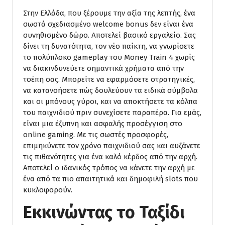
Στην Ελλάδα, που ξέρουμε την αξία της λεπτής, ένα
σωστά σχεδιασμένο welcome bonus δεν είναι ένα
συνηθισμένο δώρο. Αποτελεί βασικό εργαλείο. Σας
δίνει τη δυνατότητα, τον νέο παίκτη, να γνωρίσετε
το πολύπλοκο gameplay του Money Train 4 χωρίς
να διακινδυνεύετε σημαντικά χρήματα από την
τσέπη σας. Μπορείτε να εφαρμόσετε στρατηγικές,
να κατανοήσετε πώς δουλεύουν τα ειδικά σύμβολα
και οι μπόνους γύροι, και να αποκτήσετε τα κόλπα
του παιχνιδιού πριν συνεχίσετε παραπέρα. Για εμάς,
είναι μια έξυπνη και ασφαλής προσέγγιση στο
online gaming. Με τις σωστές προσφορές,
επιμηκύνετε τον χρόνο παιχνιδιού σας και αυξάνετε
τις πιθανότητες για ένα καλό κέρδος από την αρχή.
Αποτελεί ο ιδανικός τρόπος να κάνετε την αρχή με
ένα από τα πιο απαιτητικά και δημοφιλή slots που
κυκλοφορούν.
Εκκινώντας το Ταξίδι