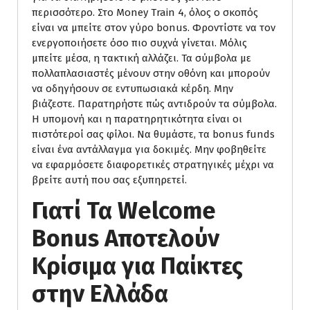
περισσότερο. Στο Money Train 4, όλος ο σκοπός
είναι να μπείτε στον γύρο bonus. Φροντίστε να τον
ενεργοποιήσετε όσο πιο συχνά γίνεται. Μόλις
μπείτε μέσα, η τακτική αλλάζει. Τα σύμβολα με
πολλαπλασιαστές μένουν στην οθόνη και μπορούν
να οδηγήσουν σε εντυπωσιακά κέρδη. Μην
βιάζεστε. Παρατηρήστε πώς αντιδρούν τα σύμβολα.
Η υπομονή και η παρατηρητικότητα είναι οι
πιστότεροί σας φίλοι. Να θυμάστε, τα bonus funds
είναι ένα αντάλλαγμα για δοκιμές. Μην φοβηθείτε
να εφαρμόσετε διαφορετικές στρατηγικές μέχρι να
βρείτε αυτή που σας εξυπηρετεί.
Γιατί Τα Welcome
Bonus Αποτελούν
Κρίσιμα για Παίκτες
στην Ελλάδα