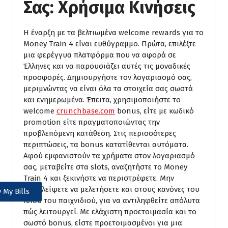
Σας: Χρήσιμα Κινήσεις
Η έναρξη με τα βελτιωμένα welcome rewards για το
Money Train 4 είναι ευθύγραμμο. Πρώτα, επιλέξτε
μια φερέγγυα πλατφόρμα που να αφορά σε
Έλληνες και να παρουσιάζει αυτές τις μοναδικές
προσφορές. Δημιουργήστε τον λογαριασμό σας,
μεριμνώντας να είναι όλα τα στοιχεία σας σωστά
και ενημερωμένα. Έπειτα, χρησιμοποιήστε το
welcome
crunchbase.com
bonus, είτε με κωδικό
promotion είτε πραγματοποιώντας την
προβλεπόμενη κατάθεση. Στις περισσότερες
περιπτώσεις, τα bonus κατατίθενται αυτόματα.
Αφού εμφανιστούν τα χρήματα στον λογαριασμό
σας, μεταβείτε στα slots, αναζητήστε το Money
Train 4 και ξεκινήστε να περιστρέφετε. Μην
παραλείψετε να μελετήσετε και στους κανόνες του
 My Bills
ίδιου του παιχνιδιού, για να αντιληφθείτε απόλυτα
πώς λειτουργεί. Με ελάχιστη προετοιμασία και το
σωστό bonus, είστε προετοιμασμένοι για μια