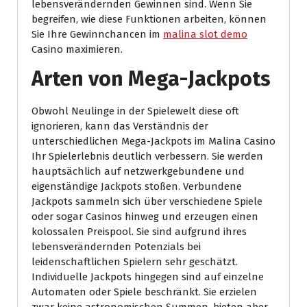
lebensverändernden Gewinnen sind. Wenn Sie
begreifen, wie diese Funktionen arbeiten, können
Sie Ihre Gewinnchancen im
malina slot demo
Casino maximieren.
Arten von Mega-Jackpots
Obwohl Neulinge in der Spielewelt diese oft
ignorieren, kann das Verständnis der
unterschiedlichen Mega-Jackpots im Malina Casino
Ihr Spielerlebnis deutlich verbessern. Sie werden
hauptsächlich auf netzwerkgebundene und
eigenständige Jackpots stoßen. Verbundene
Jackpots sammeln sich über verschiedene Spiele
oder sogar Casinos hinweg und erzeugen einen
kolossalen Preispool. Sie sind aufgrund ihres
lebensverändernden Potenzials bei
leidenschaftlichen Spielern sehr geschätzt.
Individuelle Jackpots hingegen sind auf einzelne
Automaten oder Spiele beschränkt. Sie erzielen
zwar keine astronomischen Summen, bieten aber