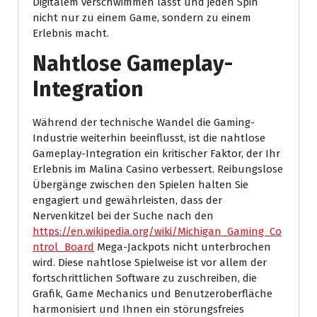
Digitalem verschwimmen lässt und jeden Spin
nicht nur zu einem Game, sondern zu einem
Erlebnis macht.
Nahtlose Gameplay-
Integration
Während der technische Wandel die Gaming-
Industrie weiterhin beeinflusst, ist die nahtlose
Gameplay-Integration ein kritischer Faktor, der Ihr
Erlebnis im Malina Casino verbessert. Reibungslose
Übergänge zwischen den Spielen halten Sie
engagiert und gewährleisten, dass der
Nervenkitzel bei der Suche nach den
https://en.wikipedia.org/wiki/Michigan_Gaming_Co
ntrol_Board
Mega-Jackpots nicht unterbrochen
wird. Diese nahtlose Spielweise ist vor allem der
fortschrittlichen Software zu zuschreiben, die
Grafik, Game Mechanics und Benutzeroberfläche
harmonisiert und Ihnen ein störungsfreies