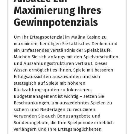
Maximierung Ihres
Gewinnpotenzials
Um Ihr Ertragspotenzial im Malina Casino zu
maximieren, benötigen Sie taktisches Denken und
ein umfassendes Verständnis der Spielabläufe.
Machen Sie sich anfangs mit den Spielvorschriften
und Auszahlungsstrukturen vertraut. Dieses
Wissen ermöglicht es Ihnen, Spiele mit besseren
Erfolgsaussichten auszuwählen und sich
strategisch auf Spiele mit höheren
Rückzahlungsquoten zu fokussieren.
Budgetmanagement ist wichtig – setzen Sie
Beschränkungen, um ausgedehntes Spielen zu
sichern und Niederlagen zu reduzieren.
Verwenden Sie auch Bonusangebote und
Sonderangebote, die Ihre Spielperiode erheblich
verlängern und Ihre Ertragsmöglichkeiten