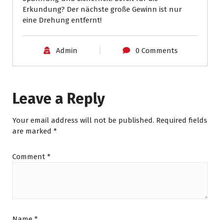
Erkundung? Der nächste große Gewinn ist nur
eine Drehung entfernt!
Admin
0 Comments
Leave a Reply
Your email address will not be published.
Required fields
are marked
*
Comment
*
Name
*