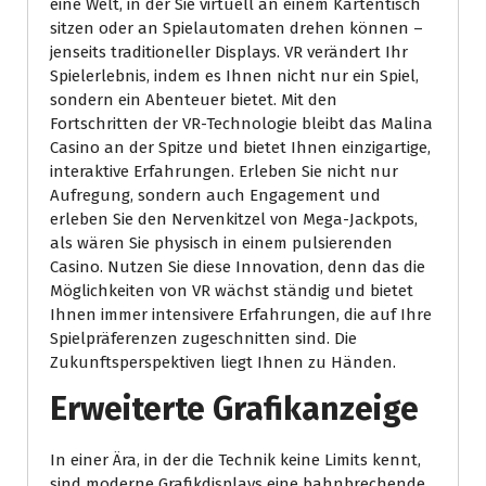
eine Welt, in der Sie virtuell an einem Kartentisch
sitzen oder an Spielautomaten drehen können –
jenseits traditioneller Displays. VR verändert Ihr
Spielerlebnis, indem es Ihnen nicht nur ein Spiel,
sondern ein Abenteuer bietet. Mit den
Fortschritten der VR-Technologie bleibt das Malina
Casino an der Spitze und bietet Ihnen einzigartige,
interaktive Erfahrungen. Erleben Sie nicht nur
Aufregung, sondern auch Engagement und
erleben Sie den Nervenkitzel von Mega-Jackpots,
als wären Sie physisch in einem pulsierenden
Casino. Nutzen Sie diese Innovation, denn das die
Möglichkeiten von VR wächst ständig und bietet
Ihnen immer intensivere Erfahrungen, die auf Ihre
Spielpräferenzen zugeschnitten sind. Die
Zukunftsperspektiven liegt Ihnen zu Händen.
Erweiterte Grafikanzeige
In einer Ära, in der die Technik keine Limits kennt,
sind moderne Grafikdisplays eine bahnbrechende