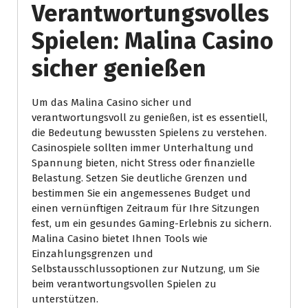
Verantwortungsvolles
Spielen: Malina Casino
sicher genießen
Um das Malina Casino sicher und
verantwortungsvoll zu genießen, ist es essentiell,
die Bedeutung bewussten Spielens zu verstehen.
Casinospiele sollten immer Unterhaltung und
Spannung bieten, nicht Stress oder finanzielle
Belastung. Setzen Sie deutliche Grenzen und
bestimmen Sie ein angemessenes Budget und
einen vernünftigen Zeitraum für Ihre Sitzungen
fest, um ein gesundes Gaming-Erlebnis zu sichern.
Malina Casino bietet Ihnen Tools wie
Einzahlungsgrenzen und
Selbstausschlussoptionen zur Nutzung, um Sie
beim verantwortungsvollen Spielen zu
unterstützen.