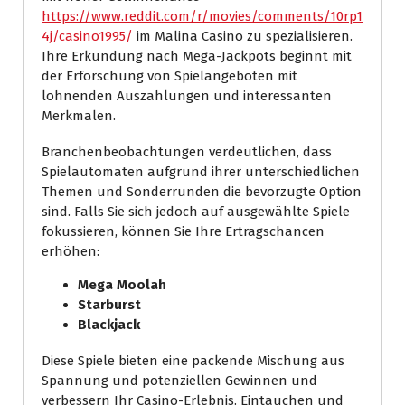
https://www.reddit.com/r/movies/comments/10rp1
4j/casino1995/
im Malina Casino zu spezialisieren.
Ihre Erkundung nach Mega-Jackpots beginnt mit
der Erforschung von Spielangeboten mit
lohnenden Auszahlungen und interessanten
Merkmalen.
Branchenbeobachtungen verdeutlichen, dass
Spielautomaten aufgrund ihrer unterschiedlichen
Themen und Sonderrunden die bevorzugte Option
sind. Falls Sie sich jedoch auf ausgewählte Spiele
fokussieren, können Sie Ihre Ertragschancen
erhöhen:
Mega Moolah
Starburst
Blackjack
Diese Spiele bieten eine packende Mischung aus
Spannung und potenziellen Gewinnen und
verbessern Ihr Casino-Erlebnis. Eintauchen und