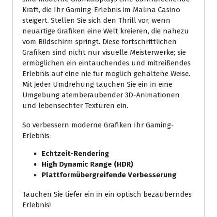
Kraft, die Ihr Gaming-Erlebnis im Malina Casino
steigert. Stellen Sie sich den Thrill vor, wenn
neuartige Grafiken eine Welt kreieren, die nahezu
vom Bildschirm springt. Diese fortschrittlichen
Grafiken sind nicht nur visuelle Meisterwerke; sie
ermöglichen ein eintauchendes und mitreißendes
Erlebnis auf eine nie für möglich gehaltene Weise.
Mit jeder Umdrehung tauchen Sie ein in eine
Umgebung atemberaubender 3D-Animationen
und lebensechter Texturen ein.
So verbessern moderne Grafiken Ihr Gaming-
Erlebnis:
Echtzeit-Rendering
High Dynamic Range (HDR)
Plattformübergreifende Verbesserung
Tauchen Sie tiefer ein in ein optisch bezauberndes
Erlebnis!