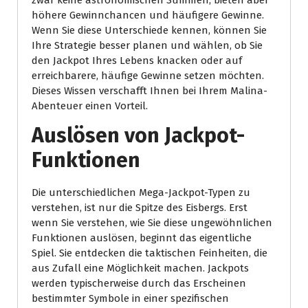
höhere Gewinnchancen und häufigere Gewinne.
Wenn Sie diese Unterschiede kennen, können Sie
Ihre Strategie besser planen und wählen, ob Sie
den Jackpot Ihres Lebens knacken oder auf
erreichbarere, häufige Gewinne setzen möchten.
Dieses Wissen verschafft Ihnen bei Ihrem Malina-
Abenteuer einen Vorteil.
Auslösen von Jackpot-
Funktionen
Die unterschiedlichen Mega-Jackpot-Typen zu
verstehen, ist nur die Spitze des Eisbergs. Erst
wenn Sie verstehen, wie Sie diese ungewöhnlichen
Funktionen auslösen, beginnt das eigentliche
Spiel. Sie entdecken die taktischen Feinheiten, die
aus Zufall eine Möglichkeit machen. Jackpots
werden typischerweise durch das Erscheinen
bestimmter Symbole in einer spezifischen