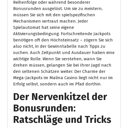
Reihenfolge oder während besonderer
Bonusrunden ausgelöst. Um sie zu meistern,
müssen Sie sich mit den spielspezifischen
Mechanismen vertraut machen. Jeder
Spielautomat hat seine eigene
Aktivierungsbedingung. Fortschreitende Jackpots
benötigen oft den Höchsteinsatz – zögern Sie sich
also nicht, in der Gewinntabelle nach Tipps zu
suchen. Auch Zeitpunkt und Ausdauer haben eine
wichtige Rolle. Wenn Sie verstehen, wann Sie
drehen müssen, gelangen Sie bei Ihrer Jagd nach
den seltenen Schätzen weiter. Der Charme der
Mega-Jackpots im Malina Casino liegt nicht nur im
Erfolg selbst, sondern auch im Pfad dorthin.
Der Nervenkitzel der
Bonusrunden:
Ratschläge und Tricks