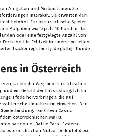
ren Aufgaben und Meilensteinen. Sie
sforderungen interaktiv. Sie erwarten dem
irekt belohnt. Für österreichische Spieler
mplen Aufgaben wie “Spiele 10 Runden” bis
 landen oder eine festgelegte Anzahl von
Fortschritt in Echtzeit in einem speziellen
rter Tracker registriert jede gültige Runde
ens in Österreich
rieren, wohin der Weg im österreichischen
ng und ein Gefühl der Entwicklung. Ich bin
lenge-Pfade hervorbringen, die auf
e erzählerische Umrahmung einweben. Der
 Spielerbindung. Fair Crown Casino
uf dem österreichischen Markt
nnten saisonale “Battle Pass”-Systeme
die österreichischen Nutzer bedeutet diese