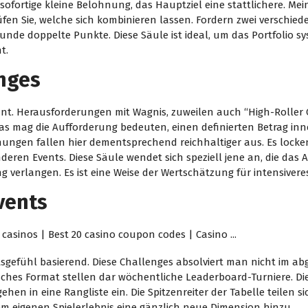
e sofortige kleine Belohnung, das Hauptziel eine stattlichere. M
fen Sie, welche sich kombinieren lassen. Fordern zwei verschied
unde doppelte Punkte. Diese Säule ist ideal, um das Portfolio 
t.
enges
essant. Herausforderungen mit Wagnis, zuweilen auch “High-Roller
 Das mag die Aufforderung bedeuten, einen definierten Betrag in
hnungen fallen hier dementsprechend reichhaltiger aus. Es loc
ren Events. Diese Säule wendet sich speziell jene an, die das 
verlangen. Es ist eine Weise der Wertschätzung für intensiver
vents
tsgefühl basierend. Diese Challenges absolviert man nicht im 
sisches Format stellen dar wöchentliche Leaderboard-Turniere. 
n in eine Rangliste ein. Die Spitzenreiter der Tabelle teilen sic
dem eigenen Spielerlebnis eine gänzlich neue Dimension hinzu