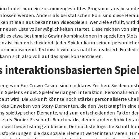
asino findet man ein zusammengestelltes Programm aus besonde
ossen werden. Anders als bei statischen Boni sind diese Herau
p kennt man aus bekannten Videospielen: Wer Ziele erfüllt, wird d
r neuen Liste voller Möglichkeiten startet. Diese reichen von si
ilt es etwa bestimmte Gewinnkombinationen in speziellen Slots
nz ist hier entscheidend. Jeder Spieler kann seinen persönlichen 
m motivierend. Technisch wird das nahtlos realisiert. Ein dedizie
kann sich also voll auf das Spiel konzentrieren.
 interaktionsbasierten Spiel
enges im Fair Crown Casino sind ein klares Zeichen. Sie demonst
ven Spielens endet. Spieler verlangen Interaktion, Personalisieru
baut wird. Die Zukunft könnte noch stärker personalisierte Chal
r das Einweben von Story-Elementen, die den Wettkampf in ein
ng spieltypischer Elemente, wird zum entscheidenden Faktor der
atz als Pionier. Es schafft Benchmarks, denen andere Anbieter a
m wettbewerbsfähig zu bleiben. Der nächste logische Schritt kö
sforderungen, die das soziale Element weiter intensivieren. Für 