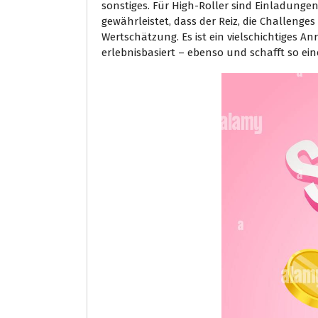
sonstiges. Für High-Roller sind Einladungen 
gewährleistet, dass der Reiz, die Challenges
Wertschätzung. Es ist ein vielschichtiges An
erlebnisbasiert – ebenso und schafft so ein