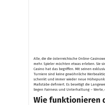
Alle, die die österreichische Online-Casino
mehr. Spieler möchten etwas erleben. Sie s
Casino hat das begriffen. Mit seinen exklu
Turniere sind keine gewöhnliche Werbeakti
schenkt und immer wieder neue Höhepunkte 
Maßstäbe definiert. Es beseitigt die Lange
liegen Fairness und Unterhaltung – Werte, 
Wie funktionieren 