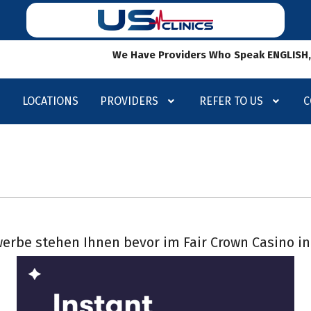
We Have Providers Who Speak ENGLISH, SPANISH, 
LOCATIONS
PROVIDERS
REFER TO US
C
rbe stehen Ihnen bevor im Fair Crown Casino in