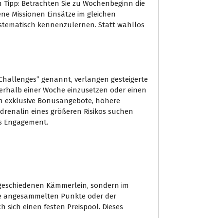
ein Tipp: Betrachten Sie zu Wochenbeginn die
ene Missionen Einsätze im gleichen
systematisch kennenzulernen. Statt wahllos
 Challenges” genannt, verlangen gesteigerte
nerhalb einer Woche einzusetzen oder einen
ken exklusive Bonusangebote, höhere
Adrenalin eines größeren Risikos suchen
es Engagement.
abgeschiedenen Kämmerlein, sondern im
Die angesammelten Punkte oder der
h sich einen festen Preispool. Dieses