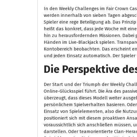
In den Weekly Challenges im Fair Crown C
werden innerhalb von sieben Tagen abgeschl
Spieler eine rege Beteiligung ab. Das Prinzi
heißt das konkret, dass jede Woche mit eine
hin zu herausfordernden Missionen. Dabei g
Händen im Live-Blackjack spielen. Transpare
Kontobereich beobachten. Das erscheint enor
und jeden Einsatz automatisch. Der Spieler 
Die Perspektive des
Der Start und der Triumph der Weekly Chall
Online-Glücksspiel führt. Die Ära des passi
überzeugt, dass dieses Modell weiter ausge
persönlichem Spielverhalten basieren. Ode
Einsatz von Spielelementen, also die Nutzu
positioniert sich mit diesem proaktiven Ans
voraussichtlich sich anschließen müssen, u
darstellen. Oder teamorientierte Clan-Herau