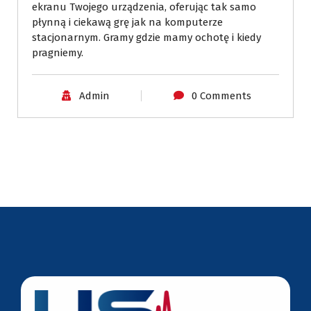
ekranu Twojego urządzenia, oferując tak samo
płynną i ciekawą grę jak na komputerze
stacjonarnym. Gramy gdzie mamy ochotę i kiedy
pragniemy.
Admin
0 Comments