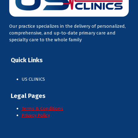
Our practice specializes in the delivery of personalized,
comprehensive, and up-to-date primary care and
specialty care to the whole family
Quick Links
US CLINICS
Legal Pages
Terms & Conditions
Privacy Policy