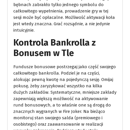
bębnach zabrakło tylko jednego symbolu do
całkowitego wypełnienia, prowadzenie gry w tej
sesji może być opłacalne. Możliwość aktywacji koła
jest wtedy znaczna. Grać rozsądnie, a nie jedynie
intuicyjnie.
Kontrola Bankrolla z
Bonusem w Tle
Fundusze bonusowe postrzegaj jako część swojego
całkowitego bankrolla. Podziel je na części,
alokując pewną kwotę na pojedynczą sesję. Omijaj
pokusę, żeby zaryzykować wszystko na kilka
dużych zakładów. Systematyczne, mniejsze zakłady
zapewniają większą możliwość na aktywowanie
rund bonusowych, a to właśnie one są drogą do
znacznych wygranych w Fire Joker. Na bieżąco
monitoruj stan swojego salda (premiowego i
osobistego) oraz zaawansowanie w realizacji