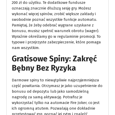
200 zł do użytku. Te dodatkowe fundusze
oznaczają znacznie dłuższą sesję gry. Możesz
wykonać więcej spinów, zrobić większe zakłady i
swobodnie poznać wszystkie funkcje automatu.
Pamiętaj, że żeby odebrać wygrane uzyskane z
bonusu, musisz spełnić warunek obrotu (wager).
Wyraźnie określamy go w regulaminie promocji. To
typowe i przejrzyste zabezpieczenie, które pomaga
nam wszystkim.
Gratisowe Spiny: Zakręć
Bębny Bez Ryzyka
Darmowe spiny to niewątpliwie najprzyjemniejsza
część powitania. Otrzymasz je jako uzupełnienie do
bonusu od depozytu lub jako samodzielną
nagrodę za samą aktywację. Potrafisz je
wykorzystać tylko na automacie Fire Joker, co jest
ich ogromną atutem. Pozwalają one dokładnie
przetestować grę, poznać jej rytm i znaleźć