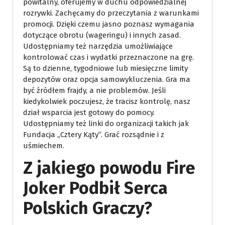
powitalny, oferujemy w duchu odpowiedzialnej
rozrywki. Zachęcamy do przeczytania z warunkami
promocji. Dzięki czemu jasno poznasz wymagania
dotyczące obrotu (wageringu) i innych zasad.
Udostępniamy też narzędzia umożliwiające
kontrolować czas i wydatki przeznaczone na grę.
Są to dzienne, tygodniowe lub miesięczne limity
depozytów oraz opcja samowykluczenia. Gra ma
być źródłem frajdy, a nie problemów. Jeśli
kiedykolwiek poczujesz, że tracisz kontrolę, nasz
dział wsparcia jest gotowy do pomocy.
Udostępniamy też linki do organizacji takich jak
Fundacja „Cztery Kąty”. Grać rozsądnie i z
uśmiechem.
Z jakiego powodu Fire
Joker Podbił Serca
Polskich Graczy?