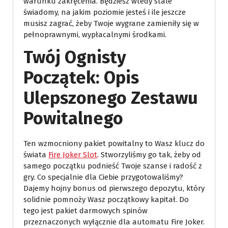
warunku zakręcenia. Będziesz wtedy stale
świadomy, na jakim poziomie jesteś i ile jeszcze
musisz zagrać, żeby Twoje wygrane zamieniły się w
pełnoprawnymi, wypłacalnymi środkami.
Twój Ognisty
Początek: Opis
Ulepszonego Zestawu
Powitalnego
Ten wzmocniony pakiet powitalny to Wasz klucz do
świata
Fire Joker Slot
. Stworzyliśmy go tak, żeby od
samego początku podnieść Twoje szanse i radość z
gry. Co specjalnie dla Ciebie przygotowaliśmy?
Dajemy hojny bonus od pierwszego depozytu, który
solidnie pomnoży Wasz początkowy kapitał. Do
tego jest pakiet darmowych spinów
przeznaczonych wyłącznie dla automatu Fire Joker.