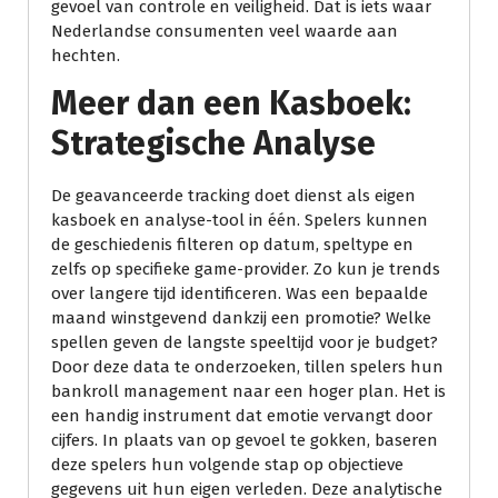
gevoel van controle en veiligheid. Dat is iets waar
Nederlandse consumenten veel waarde aan
hechten.
Meer dan een Kasboek:
Strategische Analyse
De geavanceerde tracking doet dienst als eigen
kasboek en analyse-tool in één. Spelers kunnen
de geschiedenis filteren op datum, speltype en
zelfs op specifieke game-provider. Zo kun je trends
over langere tijd identificeren. Was een bepaalde
maand winstgevend dankzij een promotie? Welke
spellen geven de langste speeltijd voor je budget?
Door deze data te onderzoeken, tillen spelers hun
bankroll management naar een hoger plan. Het is
een handig instrument dat emotie vervangt door
cijfers. In plaats van op gevoel te gokken, baseren
deze spelers hun volgende stap op objectieve
gegevens uit hun eigen verleden. Deze analytische