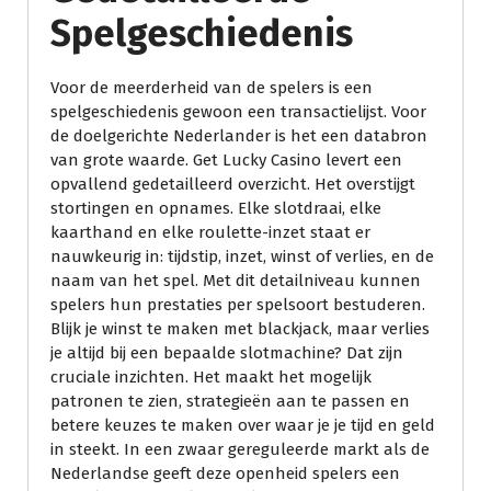
Spelgeschiedenis
Voor de meerderheid van de spelers is een
spelgeschiedenis gewoon een transactielijst. Voor
de doelgerichte Nederlander is het een databron
van grote waarde. Get Lucky Casino levert een
opvallend gedetailleerd overzicht. Het overstijgt
stortingen en opnames. Elke slotdraai, elke
kaarthand en elke roulette-inzet staat er
nauwkeurig in: tijdstip, inzet, winst of verlies, en de
naam van het spel. Met dit detailniveau kunnen
spelers hun prestaties per spelsoort bestuderen.
Blijk je winst te maken met blackjack, maar verlies
je altijd bij een bepaalde slotmachine? Dat zijn
cruciale inzichten. Het maakt het mogelijk
patronen te zien, strategieën aan te passen en
betere keuzes te maken over waar je je tijd en geld
in steekt. In een zwaar gereguleerde markt als de
Nederlandse geeft deze openheid spelers een