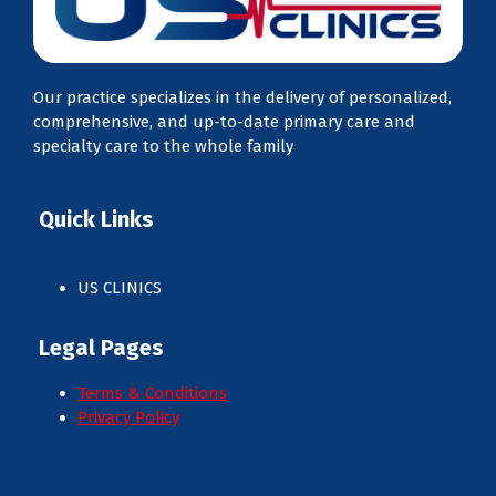
Our practice specializes in the delivery of personalized,
comprehensive, and up-to-date primary care and
specialty care to the whole family
Quick Links
US CLINICS
Legal Pages
Terms & Conditions
Privacy Policy