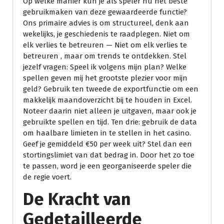
Op welke manier kun je als speler nu het beste
gebruikmaken van deze gewaardeerde functie?
Ons primaire advies is om structureel, denk aan
wekelijks, je geschiedenis te raadplegen. Niet om
elk verlies te betreuren — Niet om elk verlies te
betreuren , maar om trends te ontdekken. Stel
jezelf vragen: Speel ik volgens mijn plan? Welke
spellen geven mij het grootste plezier voor mijn
geld? Gebruik ten tweede de exportfunctie om een
makkelijk maandoverzicht bij te houden in Excel.
Noteer daarin niet alleen je uitgaven, maar ook je
gebruikte spellen en tijd. Ten drie: gebruik de data
om haalbare limieten in te stellen in het casino.
Geef je gemiddeld €50 per week uit? Stel dan een
stortingslimiet van dat bedrag in. Door het zo toe
te passen, word je een georganiseerde speler die
de regie voert.
De Kracht van
Gedetailleerde