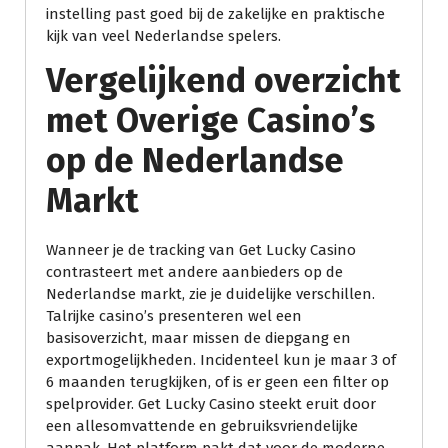
instelling past goed bij de zakelijke en praktische
kijk van veel Nederlandse spelers.
Vergelijkend overzicht
met Overige Casino’s
op de Nederlandse
Markt
Wanneer je de tracking van Get Lucky Casino
contrasteert met andere aanbieders op de
Nederlandse markt, zie je duidelijke verschillen.
Talrijke casino’s presenteren wel een
basisoverzicht, maar missen de diepgang en
exportmogelijkheden. Incidenteel kun je maar 3 of
6 maanden terugkijken, of is er geen een filter op
spelprovider. Get Lucky Casino steekt eruit door
een allesomvattende en gebruiksvriendelijke
aanpak. Het platform pakt dat voor de moderne,