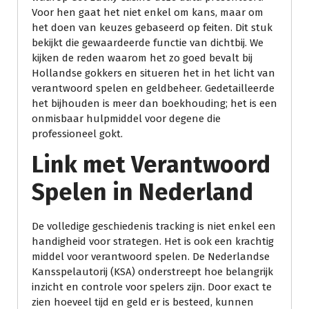
Voor hen gaat het niet enkel om kans, maar om
het doen van keuzes gebaseerd op feiten. Dit stuk
bekijkt die gewaardeerde functie van dichtbij. We
kijken de reden waarom het zo goed bevalt bij
Hollandse gokkers en situeren het in het licht van
verantwoord spelen en geldbeheer. Gedetailleerde
het bijhouden is meer dan boekhouding; het is een
onmisbaar hulpmiddel voor degene die
professioneel gokt.
Link met Verantwoord
Spelen in Nederland
De volledige geschiedenis tracking is niet enkel een
handigheid voor strategen. Het is ook een krachtig
middel voor verantwoord spelen. De Nederlandse
Kansspelautorij (KSA) onderstreept hoe belangrijk
inzicht en controle voor spelers zijn. Door exact te
zien hoeveel tijd en geld er is besteed, kunnen