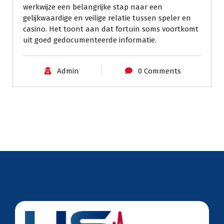
werkwijze een belangrijke stap naar een
gelijkwaardige en veilige relatie tussen speler en
casino. Het toont aan dat fortuin soms voortkomt
uit goed gedocumenteerde informatie.
Admin
0 Comments