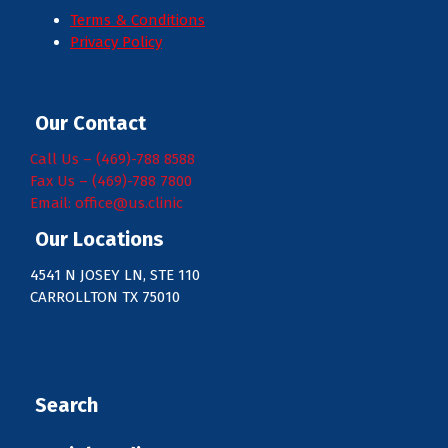
Terms & Conditions
Privacy Policy
Our Contact
Call Us – (469)-788 8588
Fax Us – (469)-788 7800
Email: office@us.clinic
Our Locations
4541 N JOSEY LN, STE 110
CARROLLTON TX 75010
Search