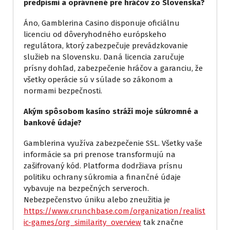
predpismi a oprávnené pre hráčov zo Slovenska?
Áno, Gamblerina Casino disponuje oficiálnu
licenciu od dôveryhodného európskeho
regulátora, ktorý zabezpečuje prevádzkovanie
služieb na Slovensku. Daná licencia zaručuje
prísny dohľad, zabezpečenie hráčov a garanciu, že
všetky operácie sú v súlade so zákonom a
normami bezpečnosti.
Akým spôsobom kasíno stráži moje súkromné a
bankové údaje?
Gamblerina využíva zabezpečenie SSL. Všetky vaše
informácie sa pri prenose transformujú na
zašifrovaný kód. Platforma dodržiava prísnu
politiku ochrany súkromia a finančné údaje
vybavuje na bezpečných serveroch.
Nebezpečenstvo úniku alebo zneužitia je
https://www.crunchbase.com/organization/realist
ic-games/org_similarity_overview
tak značne