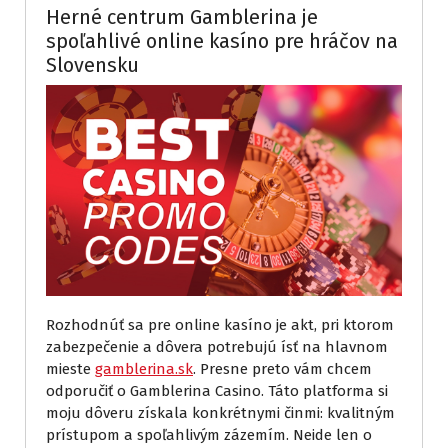
Herné centrum Gamblerina je
spoľahlivé online kasíno pre hráčov na
Slovensku
Rozhodnúť sa pre online kasíno je akt, pri ktorom
zabezpečenie a dôvera potrebujú ísť na hlavnom
mieste
gamblerina.sk
. Presne preto vám chcem
odporučiť o Gamblerina Casino. Táto platforma si
moju dôveru získala konkrétnymi činmi: kvalitným
prístupom a spoľahlivým zázemím. Neide len o