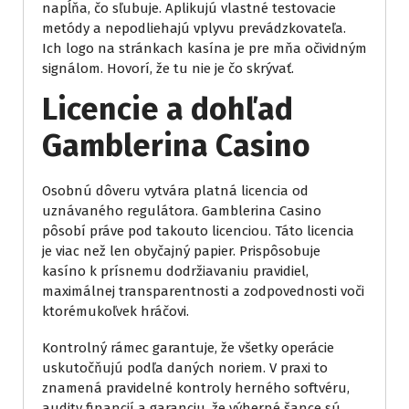
napĺňa, čo sľubuje. Aplikujú vlastné testovacie
metódy a nepodliehajú vplyvu prevádzkovateľa.
Ich logo na stránkach kasína je pre mňa očividným
signálom. Hovorí, že tu nie je čo skrývať.
Licencie a dohľad
Gamblerina Casino
Osobnú dôveru vytvára platná licencia od
uznávaného regulátora. Gamblerina Casino
pôsobí práve pod takouto licenciou. Táto licencia
je viac než len obyčajný papier. Prispôsobuje
kasíno k prísnemu dodržiavaniu pravidiel,
maximálnej transparentnosti a zodpovednosti voči
ktorémukoľvek hráčovi.
Kontrolný rámec garantuje, že všetky operácie
uskutočňujú podľa daných noriem. V praxi to
znamená pravidelné kontroly herného softvéru,
audity financií a garanciu, že výherné šance sú