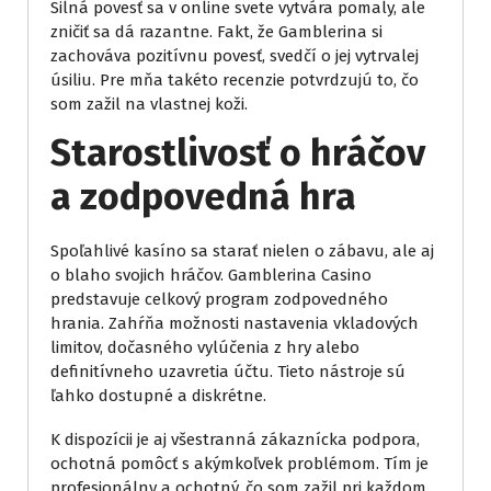
Silná povesť sa v online svete vytvára pomaly, ale
zničiť sa dá razantne. Fakt, že Gamblerina si
zachováva pozitívnu povesť, svedčí o jej vytrvalej
úsiliu. Pre mňa takéto recenzie potvrdzujú to, čo
som zažil na vlastnej koži.
Starostlivosť o hráčov
a zodpovedná hra
Spoľahlivé kasíno sa starať nielen o zábavu, ale aj
o blaho svojich hráčov. Gamblerina Casino
predstavuje celkový program zodpovedného
hrania. Zahŕňa možnosti nastavenia vkladových
limitov, dočasného vylúčenia z hry alebo
definitívneho uzavretia účtu. Tieto nástroje sú
ľahko dostupné a diskrétne.
K dispozícii je aj všestranná zákaznícka podpora,
ochotná pomôcť s akýmkoľvek problémom. Tím je
profesionálny a ochotný, čo som zažil pri každom