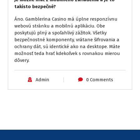
takisto bezpečné?
Áno. Gamblerina Casino má úplne responzívnu
webovú stránku a mobilnú aplikáciu. Obe
poskytujú plný a spoľahlivý zážitok. Všetky
bezpečnostné komponenty, vrátane šifrovania a
ochrany dát, sú identické ako na desktope. Máte
možnosť teda hrať kdekoľvek s rovnakou mierou
dôvery.
Admin
0 Comments