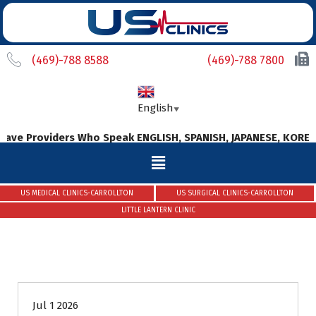
(469)-788 8588
(469)-788 7800
English
▼
roviders Who Speak ENGLISH, SPANISH, JAPANESE, KOREAN, MAL
US MEDICAL CLINICS-CARROLLTON
US SURGICAL CLINICS-CARROLLTON
LITTLE LANTERN CLINIC
Uncategorized
Jul 1 2026