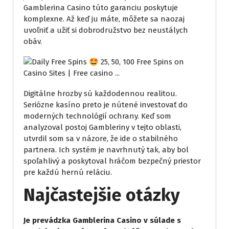
Gamblerina Casino túto garanciu poskytuje
komplexne. Až keď ju máte, môžete sa naozaj
uvoľniť a užiť si dobrodružstvo bez neustálych
obáv.
Digitálne hrozby sú každodennou realitou.
Seriózne kasíno preto je nútené investovať do
moderných technológií ochrany. Keď som
analyzoval postoj Gambleriny v tejto oblasti,
utvrdil som sa v názore, že ide o stabilného
partnera. Ich systém je navrhnutý tak, aby bol
spoľahlivý a poskytoval hráčom bezpečný priestor
pre každú hernú reláciu.
Najčastejšie otázky
Je prevádzka Gamblerina Casino v súlade s