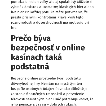
ponuka je nielen veľký, ale aj spoľahlivý. Môžete si
vybrať z desiatok automatov, klasických hier alebo
live hier. Pri každej ponuke máte potvrdenie, že
prešla prísnymi kontrolami. Práve kvôli tejto
rôznorodosti a dôveryhodnosti ma motivujú pri
hre.
Prečo býva
bezpečnosť v online
kasínach taká
podstatná
Bezpečné online prostredie tvorí podstatu
dôveryhodnej hry. Nemám na mysli tým len
bezpečie osobných údajov. Rovnako dôležité je
zaistenie finančných transakcií a potvrdenie
férovosti samotných hier. Hráč potrebuje vedieť, že
jeho peniaze a čas sú v dobrých rukách.