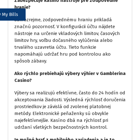
Zabezpečuje kasíno nástroje pre zodpovedné
hranie?
 My Bills
Samozrejme, zodpovednému hraniu prikladá
značnú pozornosť. V konfigurácii účtu nájdete
nástroje na určenie vkladových limitov, časových
limitov hry, voľbu dočasného vylúčenia alebo
trvalého uzavretia účtu. Tieto funkcie
napomáhajú udržať hru pod kontrolou ako
spôsob zábavy.
Ako rýchlo prebiehajú výbery výhier v Gamblerina
Casino?
Výbery sa realizujú efektívne, často do 24 hodín od
akceptovania žiadosti. Výsledná rýchlosť doručenia
prostriedkov je závislá od zvolenej platobnej
metódy. Elektronické peňaženky sú obvykle
najefektívnejšie. Kasíno dbá na rýchlosť pri
udržaní všetkých bezpečnostných kontrol.
Je možné hrať z mobilného zariadenia a je to