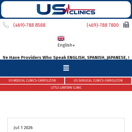
(469)-788 8588
(469)-788 7800
English
▼
ve Providers Who Speak ENGLISH, SPANISH, JAPANESE, KOREAN,
US MEDICAL CLINICS-CARROLLTON
US SURGICAL CLINICS-CARROLLTON
LITTLE LANTERN CLINIC
Uncategorized
Jul 1 2026