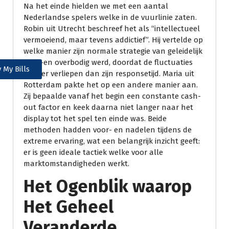
Na het einde hielden we met een aantal
Nederlandse spelers welke in de vuurlinie zaten.
Robin uit Utrecht beschreef het als “intellectueel
vermoeiend, maar tevens addictief”. Hij vertelde op
welke manier zijn normale strategie van geleidelijk
cash-en overbodig werd, doordat de fluctuaties
 My Bills
sneller verliepen dan zijn responsetijd. Maria uit
Rotterdam pakte het op een andere manier aan.
Zij bepaalde vanaf het begin een constante cash-
out factor en keek daarna niet langer naar het
display tot het spel ten einde was. Beide
methoden hadden voor- en nadelen tijdens de
extreme ervaring, wat een belangrijk inzicht geeft:
er is geen ideale tactiek welke voor alle
marktomstandigheden werkt.
Het Ogenblik waarop
Het Geheel
Veranderde