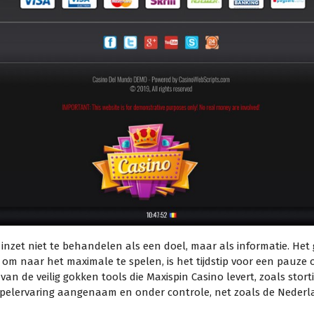
 inzet niet te behandelen als een doel, maar als informatie. Het 
ebt om naar het maximale te spelen, is het tijdstip voor een pauz
k van de veilig gokken tools die Maxispin Casino levert, zoals sto
 spelervaring aangenaam en onder controle, net zoals de Nederl