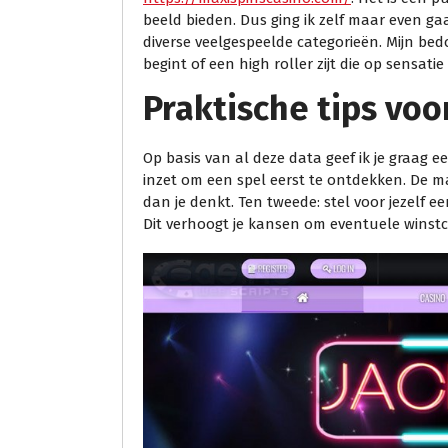
beeld bieden. Dus ging ik zelf maar even g
diverse veelgespeelde categorieën. Mijn bedo
begint of een high roller zijt die op sensati
Praktische tips vo
Op basis van al deze data geef ik je graag ee
inzet om een spel eerst te ontdekken. De m
dan je denkt. Ten tweede: stel voor jezelf e
Dit verhoogt je kansen om eventuele winstcy