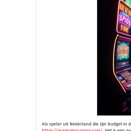
Als speler uit Nederland die zijn budget in
https://maxispinscasino.com/
. Het is een 