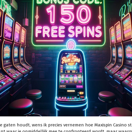
 de gaten houdt, wens ik precies vernemen hoe Maxispin Casino st
punt waar je onmiddellijk mee te confronteerd wordt, maar waaro