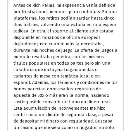
Antes de Rich Palms, mi experiencia venía definida
por frustraciones menores pero continuas. En una
plataforma, los retiros podían tardar hasta cinco
días hábiles, volviendo una victoria en una espera
tediosa. En otra, el soporte al cliente solo estaba
disponible en horarios de oficina europeos,
dejándome justo cuando más la necesitaba,
durante mis noches de juego. La oferta de juegos a
menudo resultaba genérica, con los mismos
títulos populares en todas partes pero sin una
curaduría que incluyera tragamonedas o
variantes de mesa con temática local o en
español. Además, los términos y condiciones de los
bonos parecían enrevesados; requisitos de
apuesta de 50x o más eran la norma, haciendo
casi imposible convertir un bono en dinero real.
Esta acumulación de inconvenientes me hizo
sentir como un cliente de segunda clase, a pesar
de depositar mi dinero con regularidad. Buscaba
un casino que me viera como un jugador, no solo