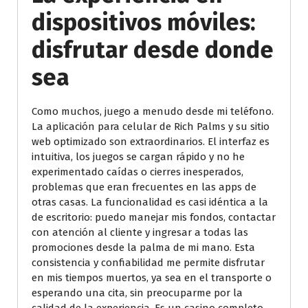
dispositivos móviles:
disfrutar desde donde
sea
Como muchos, juego a menudo desde mi teléfono.
La aplicación para celular de Rich Palms y su sitio
web optimizado son extraordinarios. El interfaz es
intuitiva, los juegos se cargan rápido y no he
experimentado caídas o cierres inesperados,
problemas que eran frecuentes en las apps de
otras casas. La funcionalidad es casi idéntica a la
de escritorio: puedo manejar mis fondos, contactar
con atención al cliente y ingresar a todas las
promociones desde la palma de mi mano. Esta
consistencia y confiabilidad me permite disfrutar
en mis tiempos muertos, ya sea en el transporte o
esperando una cita, sin preocuparme por la
calidad de la experiencia. Es un casino completo,