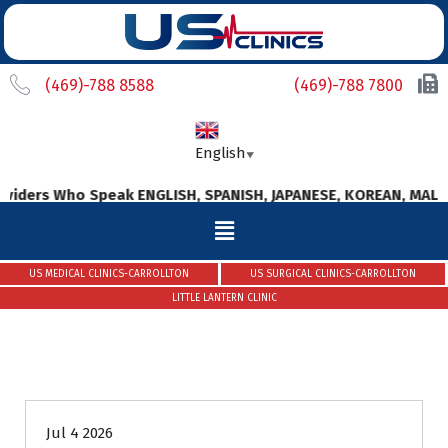
(469)-788 8588
(469)-788 7800
English
▼
Who Speak ENGLISH, SPANISH, JAPANESE, KOREAN, MALAYALAM, H
US MEDICAL CLINICS-CARROLLTON
US SURGICAL CLINICS-CARROLLTON
LITTLE LANTERN CLINIC
Uncategorized
Jul 4 2026