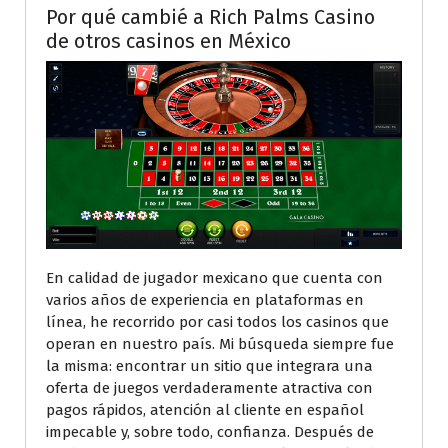
Por qué cambié a Rich Palms Casino
de otros casinos en México
En calidad de jugador mexicano que cuenta con
varios años de experiencia en plataformas en
línea, he recorrido por casi todos los casinos que
operan en nuestro país. Mi búsqueda siempre fue
la misma: encontrar un sitio que integrara una
oferta de juegos verdaderamente atractiva con
pagos rápidos, atención al cliente en español
impecable y, sobre todo, confianza. Después de