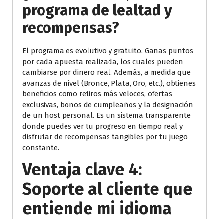
programa de lealtad y
recompensas?
El programa es evolutivo y gratuito. Ganas puntos
por cada apuesta realizada, los cuales pueden
cambiarse por dinero real. Además, a medida que
avanzas de nivel (Bronce, Plata, Oro, etc.), obtienes
beneficios como retiros más veloces, ofertas
exclusivas, bonos de cumpleaños y la designación
de un host personal. Es un sistema transparente
donde puedes ver tu progreso en tiempo real y
disfrutar de recompensas tangibles por tu juego
constante.
Ventaja clave 4:
Soporte al cliente que
entiende mi idioma