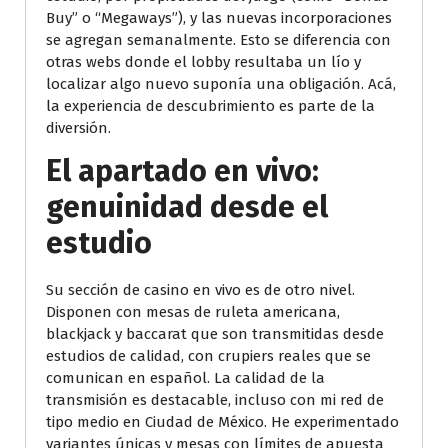
Buy” o “Megaways”), y las nuevas incorporaciones
se agregan semanalmente. Esto se diferencia con
otras webs donde el lobby resultaba un lío y
localizar algo nuevo suponía una obligación. Acá,
la experiencia de descubrimiento es parte de la
diversión.
El apartado en vivo:
genuinidad desde el
estudio
Su sección de casino en vivo es de otro nivel.
Disponen con mesas de ruleta americana,
blackjack y baccarat que son transmitidas desde
estudios de calidad, con crupiers reales que se
comunican en español. La calidad de la
transmisión es destacable, incluso con mi red de
tipo medio en Ciudad de México. He experimentado
variantes únicas y mesas con límites de apuesta