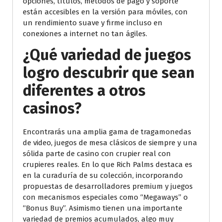
opciones, títulos, métodos de pago y soporte
están accesibles en la versión para móviles, con
un rendimiento suave y firme incluso en
conexiones a internet no tan ágiles.
¿Qué variedad de juegos
logro descubrir que sean
diferentes a otros
casinos?
Encontrarás una amplia gama de tragamonedas
de video, juegos de mesa clásicos de siempre y una
sólida parte de casino con crupier real con
crupieres reales. En lo que Rich Palms destaca es
en la curaduría de su colección, incorporando
propuestas de desarrolladores premium y juegos
con mecanismos especiales como “Megaways” o
“Bonus Buy”. Asimismo tienen una importante
variedad de premios acumulados, algo muy