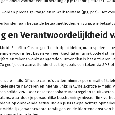
gemiddeld voordat een uitbetaling op je rekening staat? E-walle
orden precies gevraagd en in welk formaat (jpg, pdf)? Het voor
erbonden aan bepaalde betaalmethoden, en zo ja, wie betaalt d
 en Verantwoordelijkheid v
lijkheid. SpinStar Casino geeft de hulpmiddelen, maar spelers mo
ng ervoor is het kiezen van een krachtig en uniek code dat nie
ijfers en tekens wordt aangeraden. Bovendien is het activeren v
 Zo geef je een aanvullende check bij (zoals een token via SMS o
euze e-mails. Officiële casino’s zullen nimmer per e-mail of tele
iciële site te navigeren en niet via links in twijfelachtige e-mail
een solide VPN. Door deze toepasbare maatregelen te uitvoeren, 
balans, waardoor je persoonlijke beschermingsniveau flink verho
edenis op onbekende acties. Indien je iets twijfelachtigs opmer
middellijk je wachtwoord te wijzigen en de klantendienst van het
n inspectie instellen.