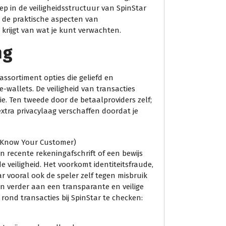
ep in de veiligheidsstructuur van SpinStar
n de praktische aspecten van
 krijgt van wat je kunt verwachten.
ng
ssortiment opties die geliefd en
e-wallets. De veiligheid van transacties
ie. Ten tweede door de betaalproviders zelf;
extra privacylaag verschaffen doordat je
 (Know Your Customer)
en recente rekeningafschrift of een bewijs
 veiligheid. Het voorkomt identiteitsfraude,
r vooral ook de speler zelf tegen misbruik
en verder aan een transparante en veilige
rond transacties bij SpinStar te checken: