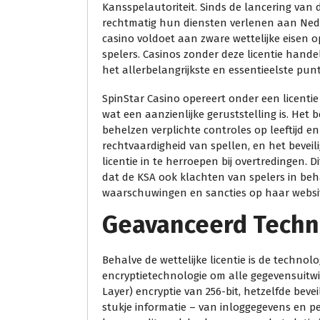
Kansspelautoriteit. Sinds de lancering van
rechtmatig hun diensten verlenen aan Nederl
casino voldoet aan zware wettelijke eisen o
spelers. Casinos zonder deze licentie hande
het allerbelangrijkste en essentieelste punt
SpinStar Casino opereert onder een licentie
wat een aanzienlijke geruststelling is. Het
behelzen verplichte controles op leeftijd e
rechtvaardigheid van spellen, en het beveil
licentie in te herroepen bij overtredingen. D
dat de KSA ook klachten van spelers in beh
waarschuwingen en sancties op haar websit
Geavanceerd Techno
Behalve de wettelijke licentie is de techno
encryptietechnologie om alle gegevensuitwi
Layer) encryptie van 256-bit, hetzelfde bev
stukje informatie – van inloggegevens en p