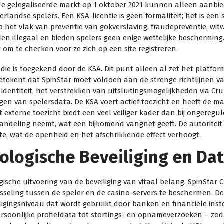
 de gelegaliseerde markt op 1 oktober 2021 kunnen alleen aanbie
andse spelers. Een KSA-licentie is geen formaliteit; het is een
p het vlak van preventie van gokverslaving, fraudepreventie, wi
len illegaal en bieden spelers geen enige wettelijke bescherming
 om te checken voor ze zich op een site registreren.
 die is toegekend door de KSA. Dit punt alleen al zet het platfor
 betekent dat SpinStar moet voldoen aan de strenge richtlijnen v
n identiteit, het verstrekken van uitsluitingsmogelijkheden via C
igen van spelersdata. De KSA voert actief toezicht en heeft de m
it externe toezicht biedt een veel veiliger kader dan bij ongeregu
andeling neemt, wat een bijkomend vangnet geeft. De autoriteit
e, wat de openheid en het afschrikkende effect verhoogt.
logische Beveiliging en Da
logische uitvoering van de beveiliging van vitaal belang. SpinSt
sseling tussen de speler en de casino-servers te beschermen. De
eiligingsniveau dat wordt gebruikt door banken en financiële inst
ersoonlijke profieldata tot stortings- en opnameverzoeken – zod