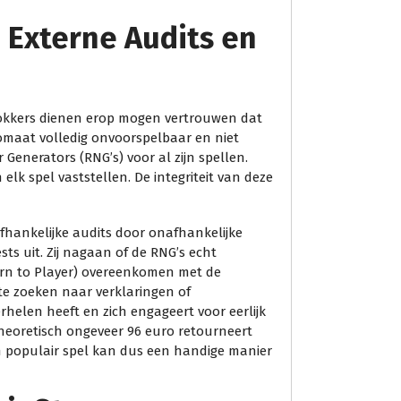
 Externe Audits en
. Gokkers dienen erop mogen vertrouwen dat
tomaat volledig onvoorspelbaar en niet
enerators (RNG’s) voor al zijn spellen.
lk spel vaststellen. De integriteit van deze
fhankelijke audits door onafhankelijke
ts uit. Zij nagaan of de RNG’s echt
urn to Player) overeenkomen met de
 te zoeken naar verklaringen of
rhelen heeft en zich engageert voor eerlijk
theoretisch ongeveer 96 euro retourneert
en populair spel kan dus een handige manier