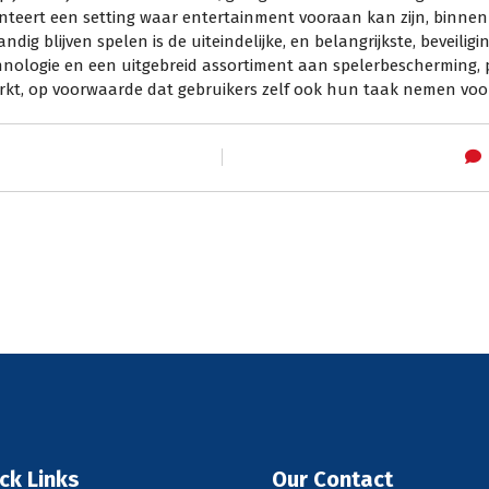
esenteert een setting waar entertainment vooraan kan zijn, binn
tandig blijven spelen is de uiteindelijke, en belangrijkste, bevei
hnologie en een uitgebreid assortiment aan spelerbescherming, pr
kt, op voorwaarde dat gebruikers zelf ook hun taak nemen voor 
ck Links
Our Contact