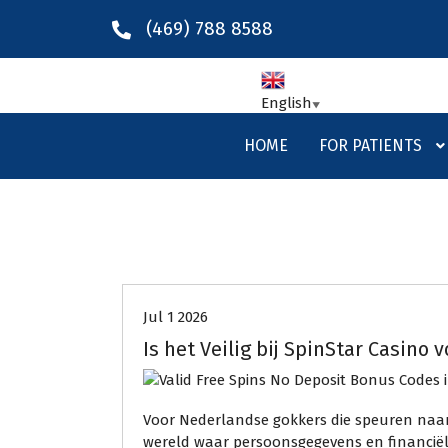
(469) 788 8588
English
▼
HOME
FOR PATIENTS
Uncategorized
Jul 1 2026
Is het Veilig bij SpinStar Casino
Voor Nederlandse gokkers die speuren naar e
wereld waar persoonsgegevens en financiële