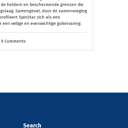
en de heldere en beschermende grenzen die
ligingslaag. Samengevat, door de samenvoeging
ofileert SpinStar zich als een
een veilige en evenwichtige gokervaring.
0 Comments
Search