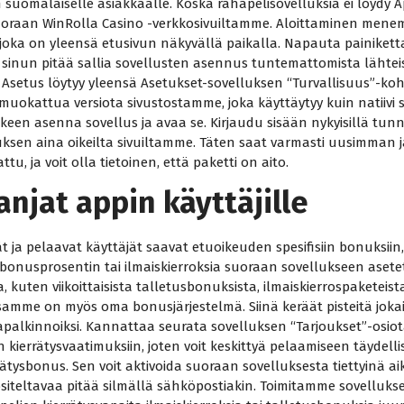
 suomalaiselle asiakkaalle. Koska rahapelisovelluksia ei löydy A
oraan WinRolla Casino -verkkosivuiltamme. Aloittaminen menemä
 joka on yleensä etusivun näkyvällä paikalla. Napauta painiketta,
sa sinun pitää sallia sovellusten asennus tuntemattomista lähtei
setus löytyy yleensä Asetukset-sovelluksen “Turvallisuus”-kohda
 muokattua versiota sivustostamme, joka käyttäytyy kuin natiivi so
en asenna sovellus ja avaa se. Kirjaudu sisään nykyisillä tunnu
en aina oikeilta sivuiltamme. Täten saat varmasti uusimman ja
attu, ja voit olla tietoinen, että paketti on aito.
njat appin käyttäjille
t ja pelaavat käyttäjät saavat etuoikeuden spesifisiin bonuksiin, 
onusprosentin tai ilmaiskierroksia suoraan sovellukseen asetett
a, kuten viikoittaisista talletusbonuksista, ilmaiskierrospaketeis
samme on myös oma bonusjärjestelmä. Siinä keräät pisteitä jokai
i rahapalkinnoiksi. Kannattaa seurata sovelluksen “Tarjoukset”-o
hin kierrätysvaatimuksiin, joten voit keskittyä pelaamiseen täydellis
tysbonus. Sen voit aktivoida suoraan sovelluksesta tiettyinä ai
iteltavaa pitää silmällä sähköpostiakin. Toimitamme sovelluksen 