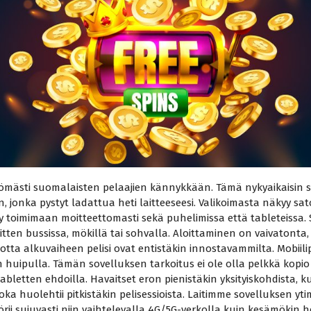
ttömästi suomalaisten pelaajien kännykkään. Tämä nykyaikaisin s
onka pystyt ladattua heti laitteeseesi. Valikoimasta näkyy satoj
etty toimimaan moitteettomasti sekä puhelimissa että tableteiss
 sitten bussissa, mökillä tai sohvalla. Aloittaminen on vaivatont
jotta alkuvaiheen pelisi ovat entistäkin innostavammilta. Mobiil
uipulla. Tämän sovelluksen tarkoitus ei ole olla pelkkä kopio 
bletten ehdoilla. Havaitset eron pienistäkin yksityiskohdista, 
oka huolehtii pitkistäkin pelisessioista. Laitimme sovelluksen y
örii sujuvasti niin vaihtelevalla 4G/5G-verkolla kuin kesämökin