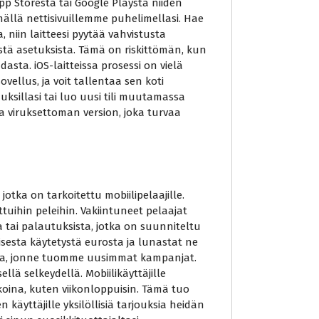
pp Storesta tai Google Playsta niiden
llä nettisivuillemme puhelimellasi. Hae
 niin laitteesi pyytää vahvistusta
stä asetuksista. Tämä on riskittömän, kun
sta. iOS-laitteissa prosessi on vielä
vellus, ja voit tallentaa sen koti
ksillasi tai luo uusi tili muutamassa
 viruksettoman version, joka turvaa
jotka on tarkoitettu mobiilipelaajille.
uihin peleihin. Vakiintuneet pelaajat
ta tai palautuksista, jotka on suunniteltu
sesta käytetystä eurosta ja lunastat ne
siota, jonne tuomme uusimmat kampanjat.
ellä selkeydellä. Mobiilikäyttäjille
koina, kuten viikonloppuisin. Tämä tuo
käyttäjille yksilöllisiä tarjouksia heidän