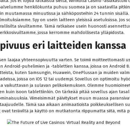
paita. Jos et löydä ratkaisua sieltä, WinRolla Casino -asiakastuk
aspalvelumme henkilökunta puhuu suomea ja on saatavilla pitki
in muutamassa minuutissa ja sähköposteihin 24 tunnin sisällä.
lmoituksiamme. Syy on usein laitteen yleisissä asetuksissa. Jos s
allisilta sivuiltamme. Tämä ratkaisee usein huonosti asennettuna 
 verkkosivuiltamme, jossa kerromme mahdollisesta ylläpidosta.
ivuus eri laitteiden kanssa
 laajaa yhteensopivuutta varten. Se toimii moitteettomasti useim
n Android-puhelimien ja -tablettien kanssa, joissa on Android 
teista, kuten Samsungin, Huawein, OnePlussan ja muiden valmist
Padeissa, joissa on iOS 12 tai uudempi. Sovellus on optimoitu h
kaa vaikuttavan ja sulavan pelikokemuksen. Olemme huomioineet 
n kuin isoon tablettiinkin. On tärkeää pitää sovellus ajan tasalla
ominaisuuksia. Viimeisimmät päivitykset muun muassa paransivat 
ystaajuudelle. Tämä saa aikaan animaatioista poikkeuksellisen 
t ovat teräviltä ja käyttö on mutkatonta riippumatta siitä, mitä p