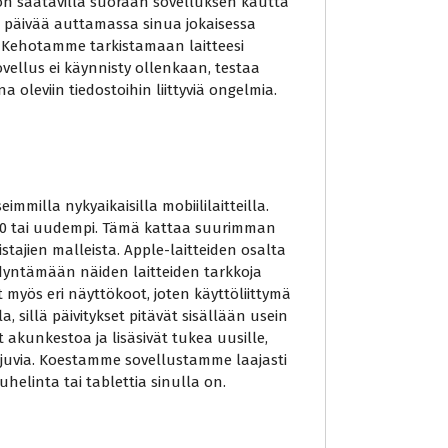
i on saatavilla suoraan sovelluksen kautta
n päivää auttamassa sinua jokaisessa
 Kehotamme tarkistamaan laitteesi
ovellus ei käynnisty ollenkaan, testaa
oleviin tiedostoihin liittyviä ongelmia.
milla nykyaikaisilla mobiililaitteilla.
8.0 tai uudempi. Tämä kattaa suurimman
ajien malleista. Apple-laitteiden osalta
yödyntämään näiden laitteiden tarkkoja
myös eri näyttökoot, joten käyttöliittymä
, sillä päivitykset pitävät sisällään usein
akunkestoa ja lisäsivät tukea uusille,
sujuvia. Koestamme sovellustamme laajasti
uhelinta tai tablettia sinulla on.