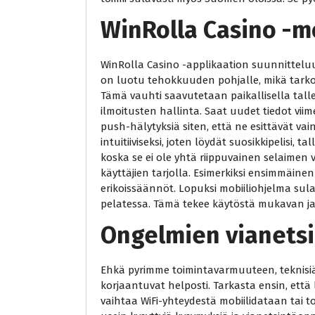
WinRolla Casino -mo
WinRolla Casino -applikaation suunnitteluun
on luotu tehokkuuden pohjalle, mikä tarko
Tämä vauhti saavutetaan paikallisella talle
ilmoitusten hallinta. Saat uudet tiedot vii
push-hälytyksiä siten, että ne esittävät v
intuitiiviseksi, joten löydät suosikkipelisi,
koska se ei ole yhtä riippuvainen selaimen
käyttäjien tarjolla. Esimerkiksi ensimmäin
erikoissäännöt. Lopuksi mobiiliohjelma sul
pelatessa. Tämä tekee käytöstä mukavan ja
Ongelmien vianetsi
Ehkä pyrimme toimintavarmuuteen, teknisiä
korjaantuvat helposti. Tarkasta ensin, että la
vaihtaa WiFi-yhteydestä mobiilidataan tai t