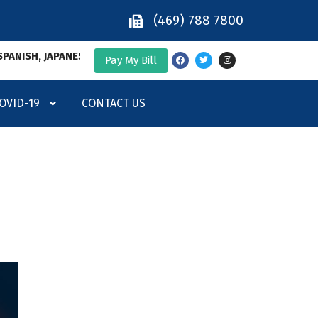
(469) 788 7800
, JAPANESE, KOREAN, MALAYALAM, HINDI, ARABIC, TAMIL and VI
Pay My Bill
OVID-19
CONTACT US