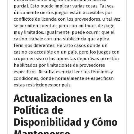
parcial. Esto puede implicar varias cosas. Tal vez
únicamente ciertos juegos están accesibles por
conflictos de licencia con los proveedores. O tal vez
se permiten cuentas, pero con métodos de pago
muy limitados. Igualmente, puede ocurrir que el
casino trabaje con una sublicencia que aplica
términos diferentes. He visto casos donde un
casino es accesible en un país, pero los juegos con
crupier en vivo o las apuestas deportivas no están
habilitados por limitaciones de proveedores
específicos. Resulta esencial leer los términos y
condiciones, donde normalmente se especifican
estas restricciones por país.
Actualizaciones en la
Política de
Disponibilidad y Cómo