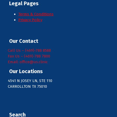
Legal Pages
Terms & Conditions
Privacy Policy
Our Contact
Call Us – (469)-788 8588
Fax Us – (469)-788 7800
Email: office@us.clinic
Our Locations
4541 N JOSEY LN, STE 110
CARROLLTON TX 75010
Search