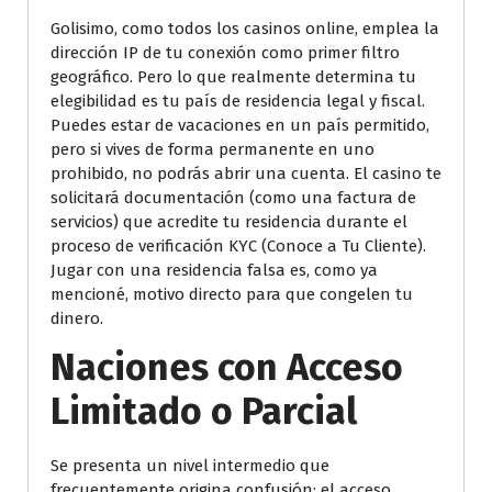
Golisimo, como todos los casinos online, emplea la
dirección IP de tu conexión como primer filtro
geográfico. Pero lo que realmente determina tu
elegibilidad es tu país de residencia legal y fiscal.
Puedes estar de vacaciones en un país permitido,
pero si vives de forma permanente en uno
prohibido, no podrás abrir una cuenta. El casino te
solicitará documentación (como una factura de
servicios) que acredite tu residencia durante el
proceso de verificación KYC (Conoce a Tu Cliente).
Jugar con una residencia falsa es, como ya
mencioné, motivo directo para que congelen tu
dinero.
Naciones con Acceso
Limitado o Parcial
Se presenta un nivel intermedio que
frecuentemente origina confusión: el acceso