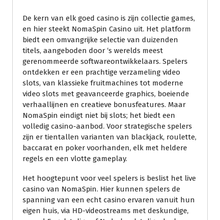
De kern van elk goed casino is zijn collectie games,
en hier steekt NomaSpin Casino uit. Het platform
biedt een omvangrijke selectie van duizenden
titels, aangeboden door ‘s werelds meest
gerenommeerde softwareontwikkelaars. Spelers
ontdekken er een prachtige verzameling video
slots, van klassieke fruitmachines tot moderne
video slots met geavanceerde graphics, boeiende
verhaallijnen en creatieve bonusfeatures. Maar
NomaSpin eindigt niet bij slots; het biedt een
volledig casino-aanbod. Voor strategische spelers
zijn er tientallen varianten van blackjack, roulette,
baccarat en poker voorhanden, elk met heldere
regels en een vlotte gameplay.
Het hoogtepunt voor veel spelers is beslist het live
casino van NomaSpin. Hier kunnen spelers de
spanning van een echt casino ervaren vanuit hun
eigen huis, via HD-videostreams met deskundige,