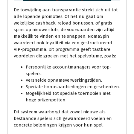
De toewijding aan transparantie strekt zich uit tot
alle lopende promoties. Of het nu gaat om
wekelijkse cashback, reload bonussen, of gratis
spins op nieuwe slots, de voorwaarden zijn altijd
makkelijk te vinden en te snappen. NomaSpin
waardeert ook loyaliteit via een gestructureerd
VIP-programma. Dit programma geeft tastbare
voordelen die groeien met het spelvolume, zoals:
Persoonlijke accountmanagers voor top-
spelers.
Versnelde opnameverwerkingstijden.
Speciale bonusaanbiedingen en geschenken.
Mogelijkheid tot speciale toernooien met
hoge prijzenpotten.
Dit systeem waarborgt dat zowel nieuwe als
bestaande spelers zich gewaardeerd voelen en
concrete beloningen krijgen voor hun spel.