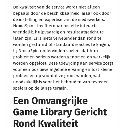
De kwaliteit van de service wordt niet alleen
bepaald door de beschikbaarheid, maar ook door
de instelling en expertise van de medewerkers.
NomaSpin streeft ernaar om elke interactie
vriendelijk, hulpvaardig en resultaatgericht te
laten zijn. Er is niets vervelender dan rond te
worden gestuurd of standaardreacties te krijgen;
bij NomaSpin ondervinden spelers dat hun
problemen serieus worden genomen en werkelijk
worden opgelost. Deze toewijding aan service zorgt
voor een positieve algehele ervaring en lost kleine
problemen op voordat ze groot worden, wat
noodzakelijk is voor het behouden van tevreden
spelers op de lange termijn.
Een Omvangrijke
Game Library Gericht
Rond Kwaliteit