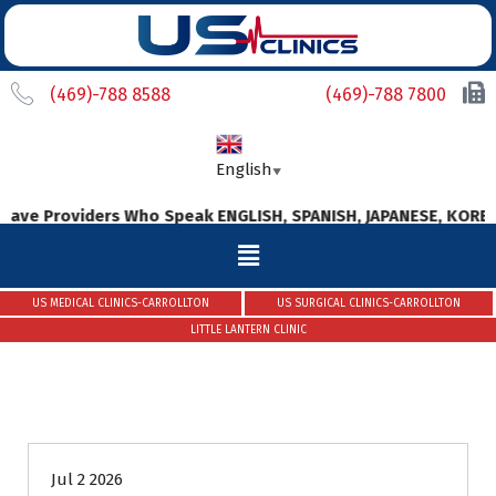
(469)-788 8588
(469)-788 7800
English
▼
oviders Who Speak ENGLISH, SPANISH, JAPANESE, KOREAN, MAL
US MEDICAL CLINICS-CARROLLTON
US SURGICAL CLINICS-CARROLLTON
LITTLE LANTERN CLINIC
Uncategorized
Jul 2 2026