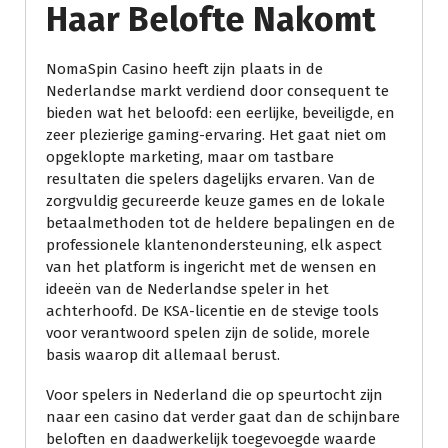
Haar Belofte Nakomt
NomaSpin Casino heeft zijn plaats in de
Nederlandse markt verdiend door consequent te
bieden wat het beloofd: een eerlijke, beveiligde, en
zeer plezierige gaming-ervaring. Het gaat niet om
opgeklopte marketing, maar om tastbare
resultaten die spelers dagelijks ervaren. Van de
zorgvuldig gecureerde keuze games en de lokale
betaalmethoden tot de heldere bepalingen en de
professionele klantenondersteuning, elk aspect
van het platform is ingericht met de wensen en
ideeën van de Nederlandse speler in het
achterhoofd. De KSA-licentie en de stevige tools
voor verantwoord spelen zijn de solide, morele
basis waarop dit allemaal berust.
Voor spelers in Nederland die op speurtocht zijn
naar een casino dat verder gaat dan de schijnbare
beloften en daadwerkelijk toegevoegde waarde