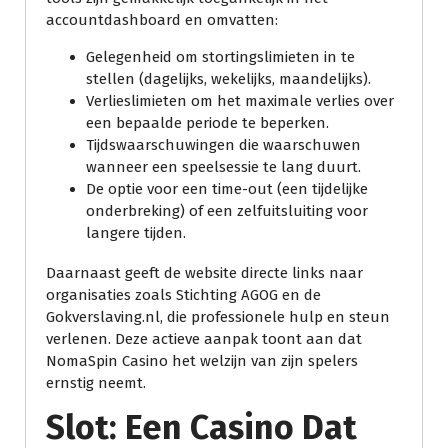
accountdashboard en omvatten:
Gelegenheid om stortingslimieten in te
stellen (dagelijks, wekelijks, maandelijks).
Verlieslimieten om het maximale verlies over
een bepaalde periode te beperken.
Tijdswaarschuwingen die waarschuwen
wanneer een speelsessie te lang duurt.
De optie voor een time-out (een tijdelijke
onderbreking) of een zelfuitsluiting voor
langere tijden.
Daarnaast geeft de website directe links naar
organisaties zoals Stichting AGOG en de
Gokverslaving.nl, die professionele hulp en steun
verlenen. Deze actieve aanpak toont aan dat
NomaSpin Casino het welzijn van zijn spelers
ernstig neemt.
Slot: Een Casino Dat