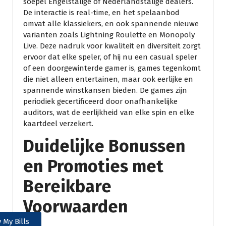
soepel Engelstalige of Nederlandstalige dealers.
De interactie is real-time, en het spelaanbod
omvat alle klassiekers, en ook spannende nieuwe
varianten zoals Lightning Roulette en Monopoly
Live. Deze nadruk voor kwaliteit en diversiteit zorgt
ervoor dat elke speler, of hij nu een casual speler
of een doorgewinterde gamer is, games tegenkomt
die niet alleen entertainen, maar ook eerlijke en
spannende winstkansen bieden. De games zijn
periodiek gecertificeerd door onafhankelijke
auditors, wat de eerlijkheid van elke spin en elke
kaartdeel verzekert.
Duidelijke Bonussen
en Promoties met
Bereikbare
Voorwaarden
 My Bills