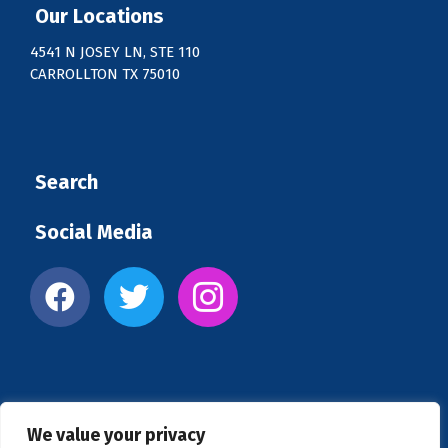
Our Locations
4541 N JOSEY LN, STE 110
CARROLLTON TX 75010
Search
Social Media
We value your privacy