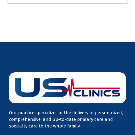
Our practice specializes in the delivery of personalized,
comprehensive, and up-to-date primary care and
specialty care to the whole family