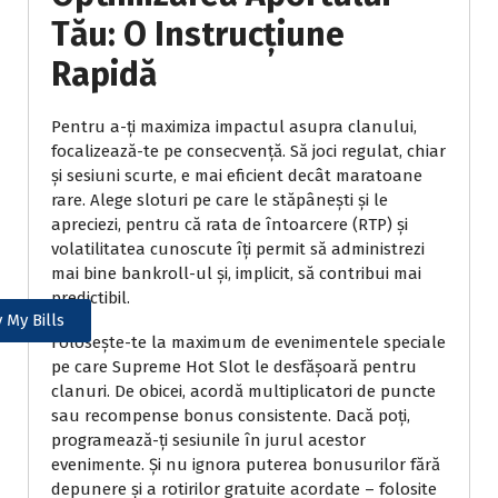
Tău: O Instrucțiune
Rapidă
Pentru a-ți maximiza impactul asupra clanului,
focalizează-te pe consecvență. Să joci regulat, chiar
și sesiuni scurte, e mai eficient decât maratoane
rare. Alege sloturi pe care le stăpânești și le
apreciezi, pentru că rata de întoarcere (RTP) și
volatilitatea cunoscute îți permit să administrezi
mai bine bankroll-ul și, implicit, să contribui mai
predictibil.
 My Bills
Folosește-te la maximum de evenimentele speciale
pe care Supreme Hot Slot le desfășoară pentru
clanuri. De obicei, acordă multiplicatori de puncte
sau recompense bonus consistente. Dacă poți,
programează-ți sesiunile în jurul acestor
evenimente. Și nu ignora puterea bonusurilor fără
depunere și a rotirilor gratuite acordate – folosite