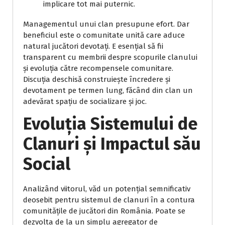
implicare tot mai puternic.
Managementul unui clan presupune efort. Dar
beneficiul este o comunitate unită care aduce
natural jucători devotați. E esențial să fii
transparent cu membrii despre scopurile clanului
și evoluția către recompensele comunitare.
Discuția deschisă construiește încredere și
devotament pe termen lung, făcând din clan un
adevărat spațiu de socializare și joc.
Evoluția Sistemului de
Clanuri și Impactul său
Social
Analizând viitorul, văd un potențial semnificativ
deosebit pentru sistemul de clanuri în a contura
comunitățile de jucători din România. Poate se
dezvolta de la un simplu agregator de