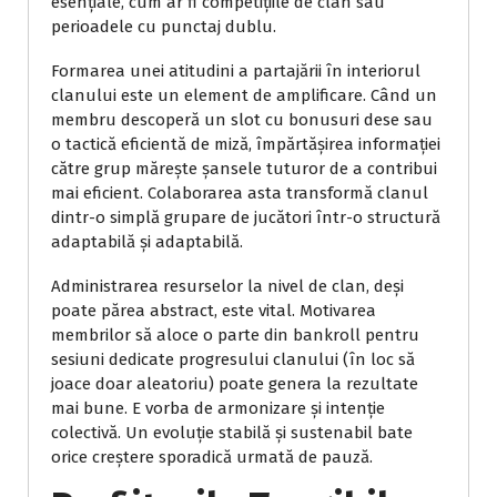
esențiale, cum ar fi competițiile de clan sau
perioadele cu punctaj dublu.
Formarea unei atitudini a partajării în interiorul
clanului este un element de amplificare. Când un
membru descoperă un slot cu bonusuri dese sau
o tactică eficientă de miză, împărtășirea informației
către grup mărește șansele tuturor de a contribui
mai eficient. Colaborarea asta transformă clanul
dintr-o simplă grupare de jucători într-o structură
adaptabilă și adaptabilă.
Administrarea resurselor la nivel de clan, deși
poate părea abstract, este vital. Motivarea
membrilor să aloce o parte din bankroll pentru
sesiuni dedicate progresului clanului (în loc să
joace doar aleatoriu) poate genera la rezultate
mai bune. E vorba de armonizare și intenție
colectivă. Un evoluție stabilă și sustenabil bate
orice creștere sporadică urmată de pauză.