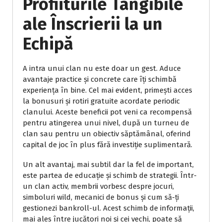
Profiiturile Tangibile
ale Înscrierii la un
Echipă
A intra unui clan nu este doar un gest. Aduce
avantaje practice și concrete care îți schimbă
experiența în bine. Cel mai evident, primești acces
la bonusuri și rotiri gratuite acordate periodic
clanului. Aceste beneficii pot veni ca recompensă
pentru atingerea unui nivel, după un turneu de
clan sau pentru un obiectiv săptămânal, oferind
capital de joc în plus fără investiție suplimentară.
Un alt avantaj, mai subtil dar la fel de important,
este partea de educație și schimb de strategii. Într-
un clan activ, membrii vorbesc despre jocuri,
simboluri wild, mecanici de bonus și cum să-ți
gestionezi bankroll-ul. Acest schimb de informații,
mai ales între jucători noi și cei vechi, poate să