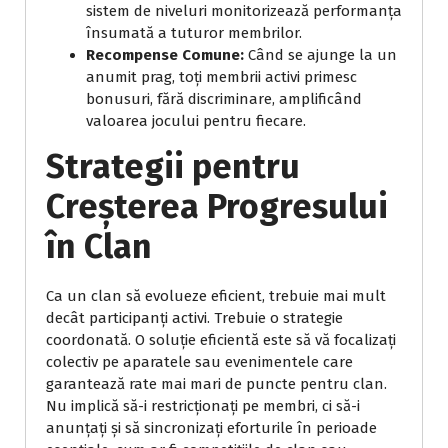
sistem de niveluri monitorizează performanța
însumată a tuturor membrilor.
Recompense Comune:
Când se ajunge la un
anumit prag, toți membrii activi primesc
bonusuri, fără discriminare, amplificând
valoarea jocului pentru fiecare.
Strategii pentru
Creșterea Progresului
în Clan
Ca un clan să evolueze eficient, trebuie mai mult
decât participanți activi. Trebuie o strategie
coordonată. O soluție eficientă este să vă focalizați
colectiv pe aparatele sau evenimentele care
garantează rate mai mari de puncte pentru clan.
Nu implică să-i restricționați pe membri, ci să-i
anunțați și să sincronizați eforturile în perioade