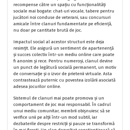
recompense către un spațiu cu funcționalități
sociale mai bogate: chat-uri vocale, tabere pentru
jucători noi conduse de veterani, sau concursuri
amicale între clanuri fundamentate pe eficiență,
nu doar pe cantitate brută de joc.
Impactul social al acestor structuri este deja
resimțit. Ele asigură un sentiment de apartenență
și succes colectiv într-un mediu online care poate
fi anonim și rece. Pentru numeroși, clanul devine
un punct de legătură socială permanent, un motiv
de conversație și o izvor de prietenii virtuale. Asta
contrastează puternic cu povestea izolării asociată
adesea jocurilor online.
Sistemul de clanuri mai poate promova și un
comportament de joc mai responsabil. În cadrul
unui mediu comunitar, membrii obișnuiesc să se
verifice unii pe alții într-un mod subtil, iar
dezbaterile despre restricții și pauze se transformă
în mai firești. Un clan dezvoltat conștientizează că