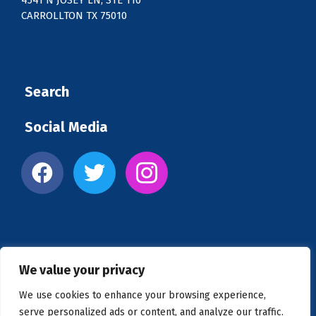
4541 N JOSEY LN, STE 110
CARROLLTON TX 75010
Search
Social Media
We value your privacy
Copyright © 2026 US Clinics
We use cookies to enhance your browsing experience,
serve personalized ads or content, and analyze our traffic.