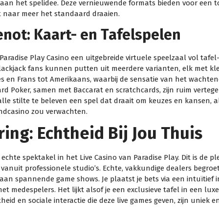
t aan het spelidee. Deze vernieuwende formats bieden voor een
kt naar meer het standaard draaien.
enot: Kaart- en Tafelspelen
Paradise Play Casino een uitgebreide virtuele speelzaal vol tafel
Blackjack fans kunnen putten uit meerdere varianten, elk met klei
ees en Frans tot Amerikaans, waarbij de sensatie van het wachtend
d Poker, samen met Baccarat en scratchcards, zijn ruim vertegenw
alle stilte te beleven een spel dat draait om keuzes en kansen,
landcasino zou verwachten.
ring: Echtheid Bij Jou Thuis
echte spektakel in het Live Casino van Paradise Play. Dit is de p
nuit professionele studio’s. Echte, vakkundige dealers begroeten
aan spannende game shows. Je plaatst je bets via een intuïtief in
t medespelers. Het lijkt alsof je een exclusieve tafel in een l
theid en sociale interactie die deze live games geven, zijn uni