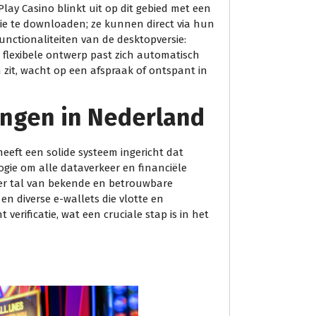
lay Casino blinkt uit op dit gebied met een
ie te downloaden; ze kunnen direct via hun
unctionaliteiten van de desktopversie:
t flexibele ontwerp past zich automatisch
 zit, wacht op een afspraak of ontspant in
lingen in Nederland
heeft een solide systeem ingericht dat
gie om alle dataverkeer en financiële
jn er tal van bekende en betrouwbare
n diverse e-wallets die vlotte en
rificatie, wat een cruciale stap is in het