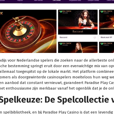
radijs voor Nederlandse spelers die zoeken naar de allerbeste on
sche bestemming springt eruit door een evenwichtige mix van o
 allemaal toegespitst op de lokale markt. Het platform combinee
komers als doorgewinterde casinospelers moeiteloos hun weg we
en aanbod dat constant vernieuwt, garandeert Paradise Play Cas
het enthousiasme zijn merkbaar vanaf het ogenblik dat je de on
Spelkeuze: De Spelcollectie 
jn spelbibliotheek, en bij Paradise Play Casino is dat een levendi