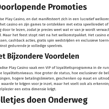
Doorlopende Promoties
adise Play Casino, en dat manifesteert zich in een lucratief wel
et casino en zijn games te ontdekken met extra speelkrediet of 
oor te lezen, zodat je precies weet wat er van je wordt verwach
Maar het feest stopt niet na het welkomstpakket. Het casino erk
en, cashback acties, gratis spin wedstrijden en exclusieve toe
nst gedurende je volledige speelreis.
t Bijzondere Voordelen
radise Play Casino vaak een VIP of loyaliteitsprogramma in de run
 loyaliteitsniveaus. Hoe groter de status, hoe exclusiever de b
ngen, hogere betalingslimieten, geschenken op maat en uitnod
 waarde te krijgen voor je inzet, maar het voelt ook als erkennin
lplezier een extra dimensie krijgt.
elletjes doen Onderweg