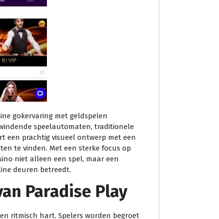
line gokervaring met geldspelen
pwindende speelautomaten, traditionele
rt een prachtig visueel ontwerp met een
ten te vinden. Met een sterke focus op
ino niet alleen een spel, maar een
line deuren betreedt.
van Paradise Play
g en ritmisch hart. Spelers worden begroet