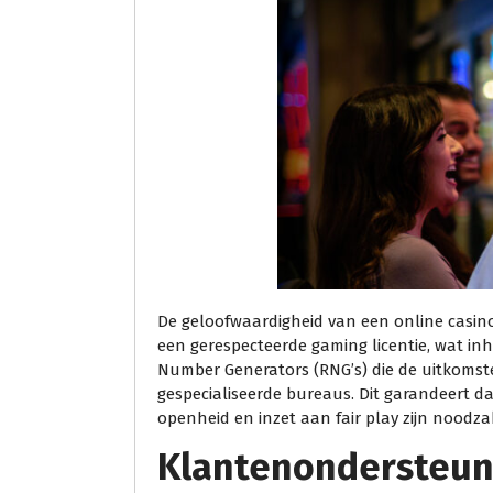
De geloofwaardigheid van een online casino 
een gerespecteerde gaming licentie, wat inh
Number Generators (RNG’s) die de uitkomste
gespecialiseerde bureaus. Dit garandeert da
openheid en inzet aan fair play zijn nood
Klantenondersteun