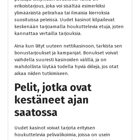
erikoistarjous, joka voi sisältää esimerkiksi
ylimääräistä pelirahaa tai ilmaisia kierroksia
suosituissa peleissä. Uudet kasinot kilpailevat
keskenään tarjoamalla houkuttelevia etuja, joten
kannattaa vertailla tarjouksia.
Aina kun liityt uuteen nettikasinoon, tarkista sen
bonustarjoukset ja kampanjat. Bonukset voivat
vaihdella suuresti kasinoiden välillä, ja on
mahdollista löytää todella hyviä diilejä, jos otat
aikaa niiden tutkimiseen.
Pelit, jotka ovat
kestäneet ajan
saatossa
Uudet kasinot voivat tarjota erityisen
houkuttelevia pelivalikoimia, joissa on usein