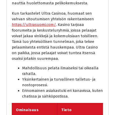
nauttia huolettomasta pelikokemuksesta.
Kun tarkastelet Ultra Casinoa, huomaat sen
vahvan sitoutumisen yhteisön rakentamiseen
https://ultrasuomi.com/
. Kasino tarjoaa
foorumeita ja keskusteluryhmiä, joissa pelaajat
voivat jakaa vinkkejä ja kokemuksiaan toisilleen.
Tämä luo yhteisöllisen tunnelman, joka tekee
pelaamisesta entistä hauskempaa. Ultra Casino
on paikka, jossa pelaajat voivat tuntea itsensä
osaksi jotakin suurempaa.
Mahdollisuus pelata ilmaiseksi tai oikealla
rahalla.
Yksinkertainen ja turvallinen talletus- ja
nostoprosessi.
Erinomainen asiakastuki eri kanavissa, kuten
chatissa ja sähköpostissa.
Ominaisuus
Tieto