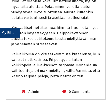
Mikäli et ole vielä kokeillut nettikasinoita, nyt on
hyvä aika aloittaa. Pelaaminen voi olla paitsi
viihdyttävää myös tuottoisaa. Muista kuitenkin
pelata vastuullisesti ja asettaa itsellesi rajat.
Kun valitset nettikasinoa, kiinnitä huomiota myös
 My Bills
sivuston käytettävyyteen. Helppokäyttöinen
alusta tekee pelikokemuksesta miellyttävämmän
ja vähemmän stressaavan.
Pelivalikoima on yksi tärkeimmistä kriteereistä, kun
valitset nettikasinoa. Eri pelityypit, kuten
kolikkopelit ja live-kasinot, tarjoavat monenlaisia
vaihtoehtoja eri makumieltymyksille. Varmista, että
kasino tarjoaa pelejä, joista nautit eniten.
Admin
0 Comments