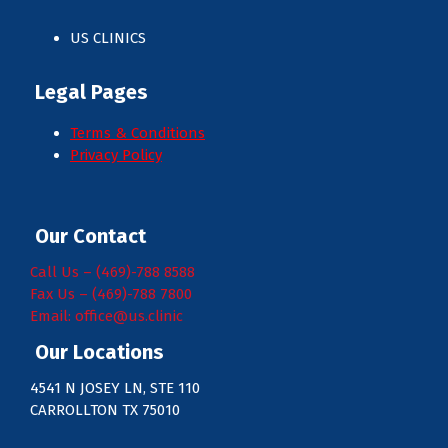
US CLINICS
Legal Pages
Terms & Conditions
Privacy Policy
Our Contact
Call Us – (469)-788 8588
Fax Us – (469)-788 7800
Email: office@us.clinic
Our Locations
4541 N JOSEY LN, STE 110
CARROLLTON TX 75010