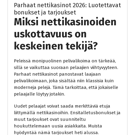
Parhaat nettikasinot 2026: Luotettavat
bonukset ja tarjoukset
Miksi nettikasinoiden
uskottavuus on
keskeinen tekijä?
Peleissä monipuolinen pelivalikoima on tärkeää,
sillä se vaikuttaa suoraan pelaajien viihtyvyyteen.
Parhaat nettikasinot panostavat laajaan
pelivalikoimaan, joka sisältää niin klassisia kuin
moderneja pelejä. Tämä tarkoittaa, että jokaiselle
pelaajalle löytyy jotakin.
Uudet pelaajat voivat saada merkittäviä etuja
liittymällä nettikasinoihin. Ensitalletusbonukset ja
muut tarjoukset ovat suunniteltu
houkuttelemaan uusia asiakkaita. Muista
hyödyntää nämä tarjoukset heti alussa.