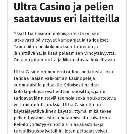
Ultra Casino ja pelien
saatavuus eri laitteilla
Yksi Ultra Casinon erikoispiirteistä on sen
jatkuvasti päivittyvät kampanjat ja tarjoukset.
Tämä pitää pelikokemuksen tuoreena ja
jännittävänä, ja lisää pelaamisen viihdyttävyyttä.
On aina jotain uutta ja kiinnostavaa kokeiltavaa.
Ultra Casino on moderni online-pelialusta, joka
tarjoaa laajan valikoiman kasinopelejä
suomalaisille pelaajille. Erityisesti heidän
kolikkopelinsä ovat erittäin suosittuja, ja ne
tarjoavat jännittäviä teemoja sekä houkuttelevia
voittomahdollisuuksia. Ultra Casinolla on
käyttäjäystävällinen käyttöliittymä, mikä tekee
pelien löytämisestä ja pelaamisesta vaivatonta.
Peli-ilo yhdistyy erinomaisiin asiakastuki- ja
turvallisuuspalveluihin, joten pelaajat voivat