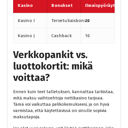
Kasino
Bonukset
Ilmaispyöräytykset
Kasino I
Tervetuliaisbonus
20
Kasino J
Cashback
10
Verkkopankit vs.
luottokortit: mikä
voittaa?
Ennen kuin teet talletuksen, kannattaa tarkistaa,
mitä maksu vaihtoehtoja nettikasino tarjoaa.
Tämä voi vaikuttaa pelikokemukseesi, ja on hyvä
varmistaa, että käytettävissä on sinulle sopivia
maksutapoja.