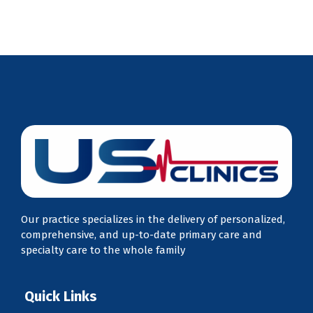
Our practice specializes in the delivery of personalized,
comprehensive, and up-to-date primary care and
specialty care to the whole family
Quick Links