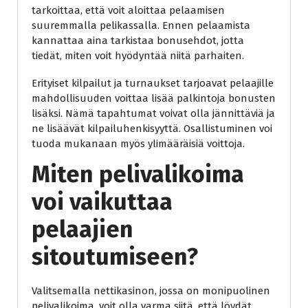
tarkoittaa, että voit aloittaa pelaamisen
suuremmalla pelikassalla. Ennen pelaamista
kannattaa aina tarkistaa bonusehdot, jotta
tiedät, miten voit hyödyntää niitä parhaiten.
Erityiset kilpailut ja turnaukset tarjoavat pelaajille
mahdollisuuden voittaa lisää palkintoja bonusten
lisäksi. Nämä tapahtumat voivat olla jännittäviä ja
ne lisäävät kilpailuhenkisyyttä. Osallistuminen voi
tuoda mukanaan myös ylimääräisiä voittoja.
Miten pelivalikoima
voi vaikuttaa
pelaajien
sitoutumiseen?
Valitsemalla nettikasinon, jossa on monipuolinen
pelivalikoima, voit olla varma siitä, että löydät