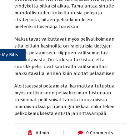
viihdykettä pitkäksi aikaa. Tämä antaa sinulle
mahdollisuuden kokeilla uusia pelejä ja
strategioita, pitäen pelikokemuksen
mielenkiintoisena ja hauskaa.
Maksutavat vaikuttavat myös pelivalikoimaan,
sillä joillain kasinoilla on rajoituksia tiettyjen
pelien pelaamiseen riippuen valitsemastasi
 My Bills
maksutavasta. On tärkeää tarkistaa, että
suosikkipelisi ovat saatavilla valitsemallasi
maksutavalla, ennen kuin aloitat pelaamisen.
Aloittaessasi pelaamista, kannattaa tutustua
myös nettikasinon pelivalikoiman historiaan.
Uusimmat pelit voivat tarjota innovatiivisia
ominaisuuksia ja upeaa grafiikkaa, mikä tekee
pelikokemuksesta entistä jännittävämpää.
Admin
0 Comments