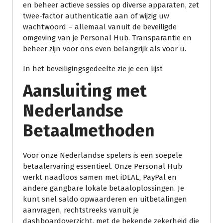
en beheer actieve sessies op diverse apparaten, zet
twee-factor authenticatie aan of wijzig uw
wachtwoord – allemaal vanuit de beveiligde
omgeving van je Personal Hub. Transparantie en
beheer zijn voor ons even belangrijk als voor u.
In het beveiligingsgedeelte zie je een lijst
Aansluiting met
Nederlandse
Betaalmethoden
Voor onze Nederlandse spelers is een soepele
betaalervaring essentieel. Onze Personal Hub
werkt naadloos samen met iDEAL, PayPal en
andere gangbare lokale betaaloplossingen. Je
kunt snel saldo opwaarderen en uitbetalingen
aanvragen, rechtstreeks vanuit je
dashboardoverzicht, met de bekende zekerheid die