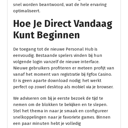
snel worden beantwoord, wat de hele ervaring
optimaliseert.
Hoe Je Direct Vandaag
Kunt Beginnen
De toegang tot de nieuwe Personal Hub is
eenvoudig. Bestaande spelers vinden bij hun
volgende login vanzelf de nieuwe interface.
Nieuwe gebruikers profiteren er meteen profijt van
vanaf het moment van registratie bij Fgfox Casino.
Er is geen aparte download nodig; het werkt
perfect op zowel desktop als mobiel via je browser.
We adviseren om bij je eerste bezoek de tijd te
nemen om de blokken te bekijken en te slepen.
Stel het thema in naar je smaak en configureer
snelkoppelingen naar je favoriete games. Binnen
een paar minuten hebt je volledig