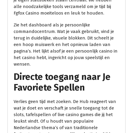
je eigen statistieken staan centraal. We hebben
alle noodzakelijke tools verzameld om je tijd bij
Fgfox Casino moeiteloos en leuk te houden.
Zie het dashboard als je persoonlijke
commandocentrum. Wat je vaak gebruikt, vind je
terug in duidelijke, visuele blokken. Dit scheelt je
een hoop muiswerk en het opnieuw laden van
pagina’s. Het lijkt alsof je een persoonlijk casino in
het casino hebt, ingericht op jouw speelstijl en
wensen.
Directe toegang naar Je
Favoriete Spellen
Verlies geen tijd met zoeken. De Hub reageert van
wat je doet en verschaft je snelle toegang tot de
slots, tafelspellen of live casino games die jij het
leukst vindt. Of u houdt van populaire
Nederlandse thema’s of van traditionele