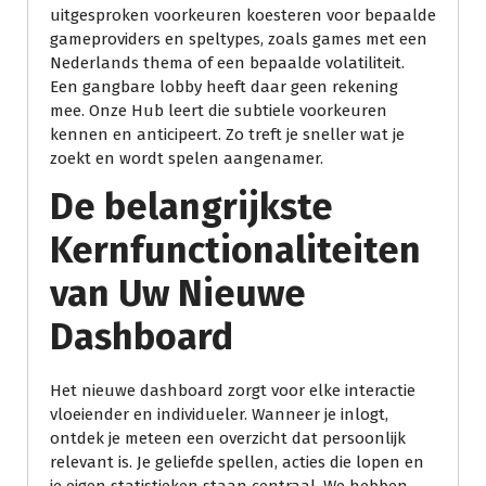
uitgesproken voorkeuren koesteren voor bepaalde
gameproviders en speltypes, zoals games met een
Nederlands thema of een bepaalde volatiliteit.
Een gangbare lobby heeft daar geen rekening
mee. Onze Hub leert die subtiele voorkeuren
kennen en anticipeert. Zo treft je sneller wat je
zoekt en wordt spelen aangenamer.
De belangrijkste
Kernfunctionaliteiten
van Uw Nieuwe
Dashboard
Het nieuwe dashboard zorgt voor elke interactie
vloeiender en individueler. Wanneer je inlogt,
ontdek je meteen een overzicht dat persoonlijk
relevant is. Je geliefde spellen, acties die lopen en