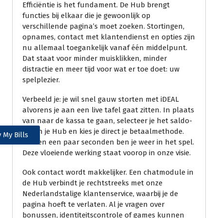
Efficiëntie is het fundament. De Hub brengt
functies bij elkaar die je gewoonlijk op
verschillende pagina’s moet zoeken. Stortingen,
opnames, contact met klantendienst en opties zijn
nu allemaal toegankelijk vanaf één middelpunt.
Dat staat voor minder muisklikken, minder
distractie en meer tijd voor wat er toe doet: uw
spelplezier.
Verbeeld je: je wil snel gauw storten met iDEAL
alvorens je aan een live tafel gaat zitten. In plaats
van naar de kassa te gaan, selecteer je het saldo-
blik in je Hub en kies je direct je betaalmethode.
 My Bills
Binnen een paar seconden ben je weer in het spel.
Deze vloeiende werking staat voorop in onze visie.
Ook contact wordt makkelijker. Een chatmodule in
de Hub verbindt je rechtstreeks met onze
Nederlandstalige klantenservice, waarbij je de
pagina hoeft te verlaten. Al je vragen over
bonussen, identiteitscontrole of games kunnen