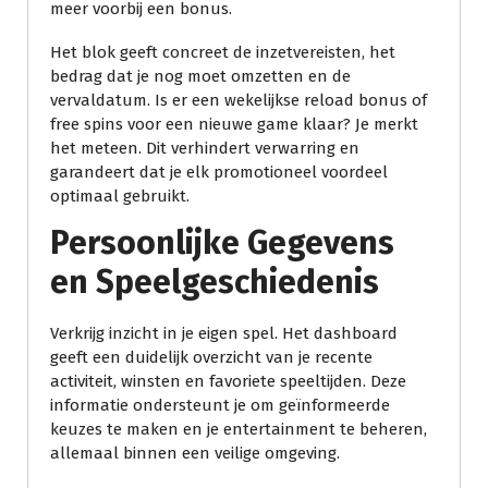
meer voorbij een bonus.
Het blok geeft concreet de inzetvereisten, het
bedrag dat je nog moet omzetten en de
vervaldatum. Is er een wekelijkse reload bonus of
free spins voor een nieuwe game klaar? Je merkt
het meteen. Dit verhindert verwarring en
garandeert dat je elk promotioneel voordeel
optimaal gebruikt.
Persoonlijke Gegevens
en Speelgeschiedenis
Verkrijg inzicht in je eigen spel. Het dashboard
geeft een duidelijk overzicht van je recente
activiteit, winsten en favoriete speeltijden. Deze
informatie ondersteunt je om geïnformeerde
keuzes te maken en je entertainment te beheren,
allemaal binnen een veilige omgeving.