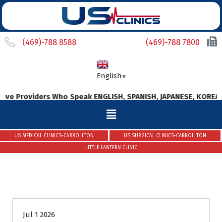
(469)-788 8588
(469)-788 7800
English
▼
oviders Who Speak ENGLISH, SPANISH, JAPANESE, KOREAN, MALA
US MEDICAL CLINICS-CARROLLTON
US SURGICAL CLINICS-CARROLLTON
LITTLE LANTERN CLINIC
Uncategorized
Jul 1 2026