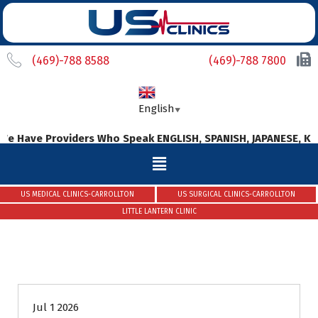
(469)-788 8588
(469)-788 7800
English
▼
Have Providers Who Speak ENGLISH, SPANISH, JAPANESE, KOREA
US MEDICAL CLINICS-CARROLLTON
US SURGICAL CLINICS-CARROLLTON
LITTLE LANTERN CLINIC
Uncategorized
Jul 1 2026