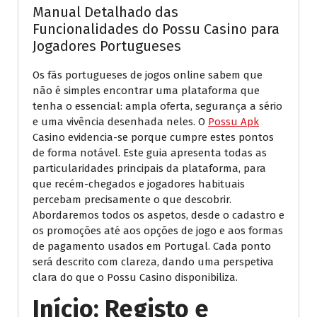
Manual Detalhado das
Funcionalidades do Possu Casino para
Jogadores Portugueses
Os fãs portugueses de jogos online sabem que
não é simples encontrar uma plataforma que
tenha o essencial: ampla oferta, segurança a sério
e uma vivência desenhada neles. O
Possu Apk
Casino evidencia-se porque cumpre estes pontos
de forma notável. Este guia apresenta todas as
particularidades principais da plataforma, para
que recém-chegados e jogadores habituais
percebam precisamente o que descobrir.
Abordaremos todos os aspetos, desde o cadastro e
os promoções até aos opções de jogo e aos formas
de pagamento usados em Portugal. Cada ponto
será descrito com clareza, dando uma perspetiva
clara do que o Possu Casino disponibiliza.
Início: Registo e