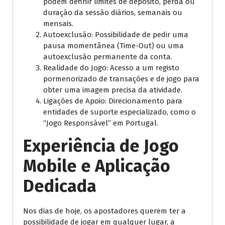
podem definir limites de depósito, perda ou
duração da sessão diários, semanais ou
mensais.
Autoexclusão: Possibilidade de pedir uma
pausa momentânea (Time-Out) ou uma
autoexclusão permanente da conta.
Realidade do Jogo: Acesso a um registo
pormenorizado de transações e de jogo para
obter uma imagem precisa da atividade.
Ligações de Apoio: Direcionamento para
entidades de suporte especializado, como o
“Jogo Responsável” em Portugal.
Experiência de Jogo
Mobile e Aplicação
Dedicada
Nos dias de hoje, os apostadores querem ter a
possibilidade de jogar em qualquer lugar, a