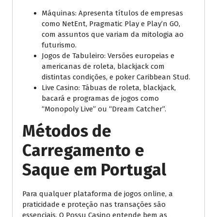
Máquinas: Apresenta títulos de empresas
como NetEnt, Pragmatic Play e Play’n GO,
com assuntos que variam da mitologia ao
futurismo.
Jogos de Tabuleiro: Versões europeias e
americanas de roleta, blackjack com
distintas condições, e poker Caribbean Stud.
Live Casino: Tábuas de roleta, blackjack,
bacará e programas de jogos como
“Monopoly Live” ou “Dream Catcher”.
Métodos de
Carregamento e
Saque em Portugal
Para qualquer plataforma de jogos online, a
praticidade e proteção nas transações são
essenciais. O Possu Casino entende bem as