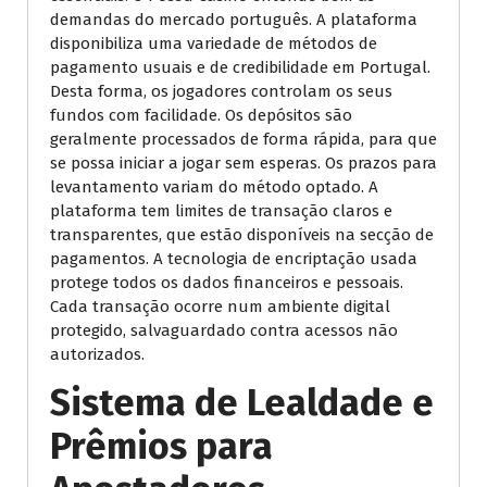
demandas do mercado português. A plataforma
disponibiliza uma variedade de métodos de
pagamento usuais e de credibilidade em Portugal.
Desta forma, os jogadores controlam os seus
fundos com facilidade. Os depósitos são
geralmente processados de forma rápida, para que
se possa iniciar a jogar sem esperas. Os prazos para
levantamento variam do método optado. A
plataforma tem limites de transação claros e
transparentes, que estão disponíveis na secção de
pagamentos. A tecnologia de encriptação usada
protege todos os dados financeiros e pessoais.
Cada transação ocorre num ambiente digital
protegido, salvaguardado contra acessos não
autorizados.
Sistema de Lealdade e
Prêmios para