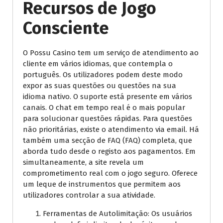
Recursos de Jogo
Consciente
O Possu Casino tem um serviço de atendimento ao
cliente em vários idiomas, que contempla o
português. Os utilizadores podem deste modo
expor as suas questões ou questões na sua
idioma nativo. O suporte está presente em vários
canais. O chat em tempo real é o mais popular
para solucionar questões rápidas. Para questões
não prioritárias, existe o atendimento via email. Há
também uma secção de FAQ (FAQ) completa, que
aborda tudo desde o registo aos pagamentos. Em
simultaneamente, a site revela um
comprometimento real com o jogo seguro. Oferece
um leque de instrumentos que permitem aos
utilizadores controlar a sua atividade.
Ferramentas de Autolimitação: Os usuários