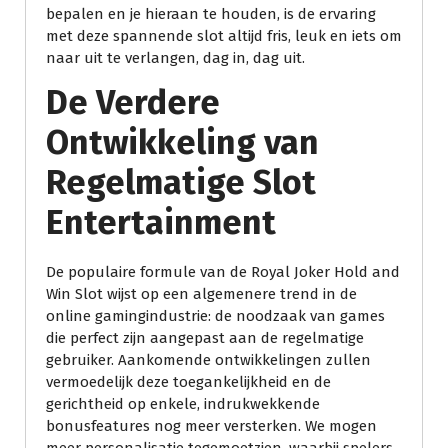
bepalen en je hieraan te houden, is de ervaring
met deze spannende slot altijd fris, leuk en iets om
naar uit te verlangen, dag in, dag uit.
De Verdere
Ontwikkeling van
Regelmatige Slot
Entertainment
De populaire formule van de Royal Joker Hold and
Win Slot wijst op een algemenere trend in de
online gamingindustrie: de noodzaak van games
die perfect zijn aangepast aan de regelmatige
gebruiker. Aankomende ontwikkelingen zullen
vermoedelijk deze toegankelijkheid en de
gerichtheid op enkele, indrukwekkende
bonusfeatures nog meer versterken. We mogen