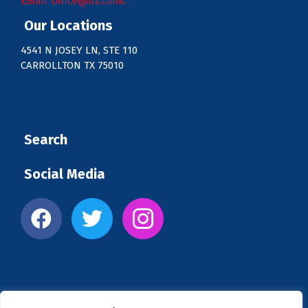
Email: office@us.clinic
Our Locations
4541 N JOSEY LN, STE 110
CARROLLTON TX 75010
Search
Social Media