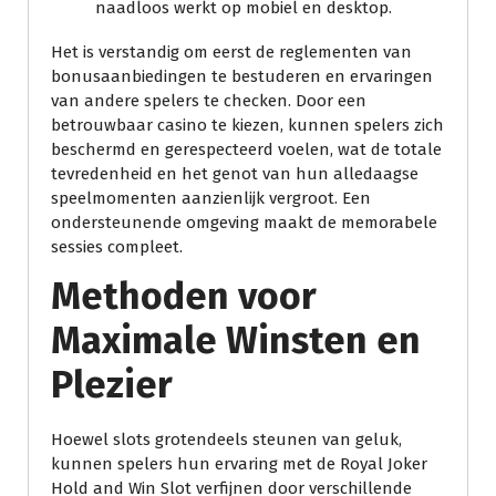
naadloos werkt op mobiel en desktop.
Het is verstandig om eerst de reglementen van
bonusaanbiedingen te bestuderen en ervaringen
van andere spelers te checken. Door een
betrouwbaar casino te kiezen, kunnen spelers zich
beschermd en gerespecteerd voelen, wat de totale
tevredenheid en het genot van hun alledaagse
speelmomenten aanzienlijk vergroot. Een
ondersteunende omgeving maakt de memorabele
sessies compleet.
Methoden voor
Maximale Winsten en
Plezier
Hoewel slots grotendeels steunen van geluk,
kunnen spelers hun ervaring met de Royal Joker
Hold and Win Slot verfijnen door verschillende