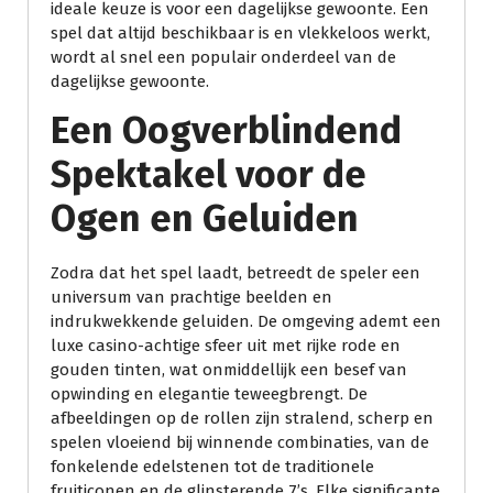
ideale keuze is voor een dagelijkse gewoonte. Een
spel dat altijd beschikbaar is en vlekkeloos werkt,
wordt al snel een populair onderdeel van de
dagelijkse gewoonte.
Een Oogverblindend
Spektakel voor de
Ogen en Geluiden
Zodra dat het spel laadt, betreedt de speler een
universum van prachtige beelden en
indrukwekkende geluiden. De omgeving ademt een
luxe casino-achtige sfeer uit met rijke rode en
gouden tinten, wat onmiddellijk een besef van
opwinding en elegantie teweegbrengt. De
afbeeldingen op de rollen zijn stralend, scherp en
spelen vloeiend bij winnende combinaties, van de
fonkelende edelstenen tot de traditionele
fruiticonen en de glinsterende 7’s. Elke significante