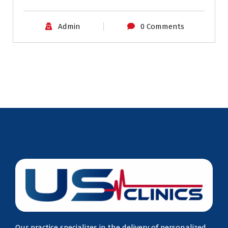
Admin
0 Comments
Our practice specializes in the delivery of personalized,