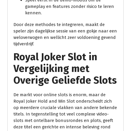
Speel eerst in de demo-modus om de
gameplay en features zonder risico te leren
kennen.
Door deze methodes te integreren, maakt de
speler zijn dagelijkse sessie van een gokje naar een
weloverwogen en wellicht zeer voldoening gevend
tijdverdrijf.
Royal Joker Slot in
Vergelijking met
Overige Geliefde Slots
De markt voor online slots is enorm, maar de
Royal Joker Hold and Win Slot onderscheidt zich
op meerdere cruciale vlakken van andere bekende
titels. In tegenstelling tot veel complexe video-
slots met ontelbare bonusrondes en plots, geeft
deze titel een gerichte en intense beleving rond