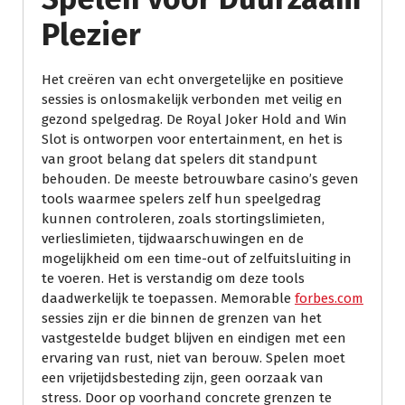
Plezier
Het creëren van echt onvergetelijke en positieve
sessies is onlosmakelijk verbonden met veilig en
gezond spelgedrag. De Royal Joker Hold and Win
Slot is ontworpen voor entertainment, en het is
van groot belang dat spelers dit standpunt
behouden. De meeste betrouwbare casino’s geven
tools waarmee spelers zelf hun speelgedrag
kunnen controleren, zoals stortingslimieten,
verlieslimieten, tijdwaarschuwingen en de
mogelijkheid om een time-out of zelfuitsluiting in
te voeren. Het is verstandig om deze tools
daadwerkelijk te toepassen. Memorable
forbes.com
sessies zijn er die binnen de grenzen van het
vastgestelde budget blijven en eindigen met een
ervaring van rust, niet van berouw. Spelen moet
een vrijetijdsbesteding zijn, geen oorzaak van
stress. Door op voorhand concrete grenzen te