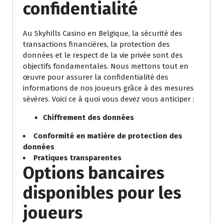
confidentialité
Au Skyhills Casino en Belgique, la sécurité des
transactions financières, la protection des
données et le respect de la vie privée sont des
objectifs fondamentales. Nous mettons tout en
œuvre pour assurer la confidentialité des
informations de nos joueurs grâce à des mesures
sévères. Voici ce à quoi vous devez vous anticiper :
Chiffrement des données
Conformité en matière de protection des
données
Pratiques transparentes
Options bancaires
disponibles pour les
joueurs