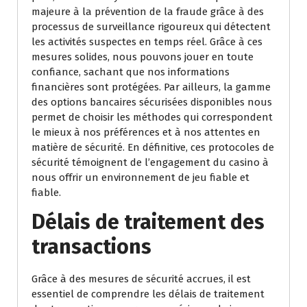
majeure à la prévention de la fraude grâce à des
processus de surveillance rigoureux qui détectent
les activités suspectes en temps réel. Grâce à ces
mesures solides, nous pouvons jouer en toute
confiance, sachant que nos informations
financières sont protégées. Par ailleurs, la gamme
des options bancaires sécurisées disponibles nous
permet de choisir les méthodes qui correspondent
le mieux à nos préférences et à nos attentes en
matière de sécurité. En définitive, ces protocoles de
sécurité témoignent de l’engagement du casino à
nous offrir un environnement de jeu fiable et
fiable.
Délais de traitement des
transactions
Grâce à des mesures de sécurité accrues, il est
essentiel de comprendre les délais de traitement