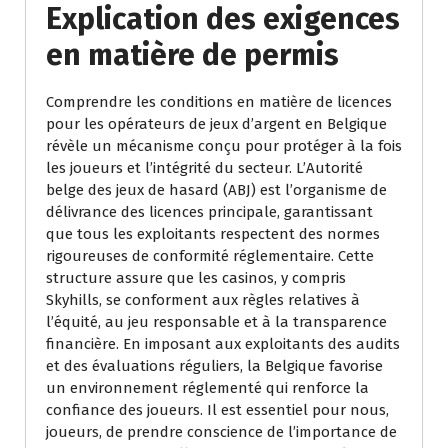
Explication des exigences
en matière de permis
Comprendre les conditions en matière de licences
pour les opérateurs de jeux d’argent en Belgique
révèle un mécanisme conçu pour protéger à la fois
les joueurs et l’intégrité du secteur. L’Autorité
belge des jeux de hasard (ABJ) est l’organisme de
délivrance des licences principale, garantissant
que tous les exploitants respectent des normes
rigoureuses de conformité réglementaire. Cette
structure assure que les casinos, y compris
Skyhills, se conforment aux règles relatives à
l’équité, au jeu responsable et à la transparence
financière. En imposant aux exploitants des audits
et des évaluations réguliers, la Belgique favorise
un environnement réglementé qui renforce la
confiance des joueurs. Il est essentiel pour nous,
joueurs, de prendre conscience de l’importance de