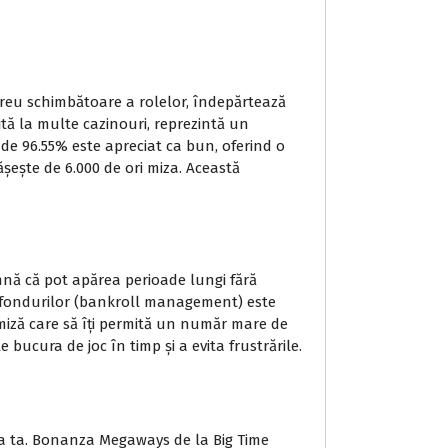
mereu schimbătoare a rolelor, îndepărtează
tă la multe cazinouri, reprezintă un
) de 96.55% este apreciat ca bun, oferind o
ășește de 6.000 de ori miza. Această
mnă că pot apărea perioade lungi fără
ea fondurilor (bankroll management) este
o miză care să îți permită un număr mare de
te bucura de joc în timp și a evita frustrările.
ia ta. Bonanza Megaways de la Big Time