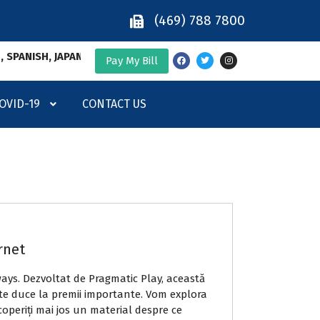
(469) 788 7800
SH, JAPANESE, KOREAN, MALAYALAM, HINDI, ARABIC, TAMIL and 
Pay My Bill
OVID-19
CONTACT US
rnet
ways. Dezvoltat de Pragmatic Play, această
ate duce la premii importante. Vom explora
scoperiți mai jos un material despre ce