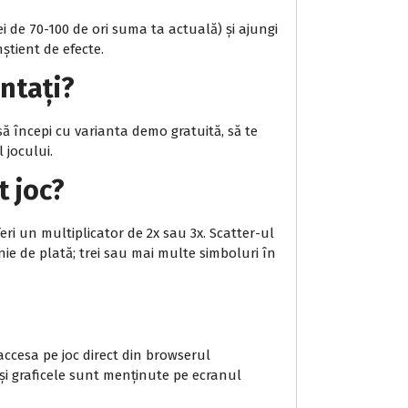
i de 70-100 de ori suma ta actuală) și ajungi
nștient de efecte.
ntați?
să începi cu varianta demo gratuită, să te
 jocului.
t joc?
eri un multiplicator de 2x sau 3x. Scatter-ul
inie de plată; trei sau mai multe simboluri în
ccesa pe joc direct din browserul
e și graficele sunt menținute pe ecranul