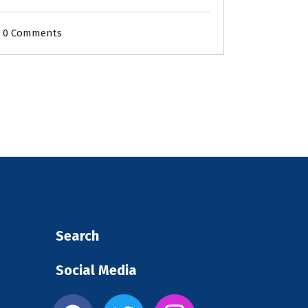
0 Comments
Search
Social Media