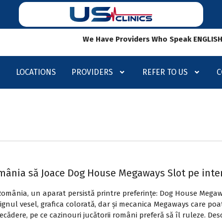
We Have Providers Who Speak ENGLISH, SPANI
LOCATIONS
PROVIDERS
REFER TO US
C
omânia să Joace Dog House Megaways Slot pe inte
n România, un aparat persistă printre preferințe: Dog House Mega
esignul vesel, grafica colorată, dar și mecanica Megaways care po
recădere, pe ce cazinouri jucătorii români preferă să îl ruleze. De