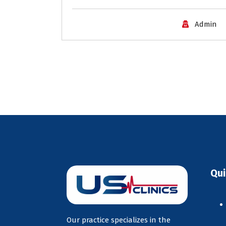
Admin
Qui
Our practice specializes in the