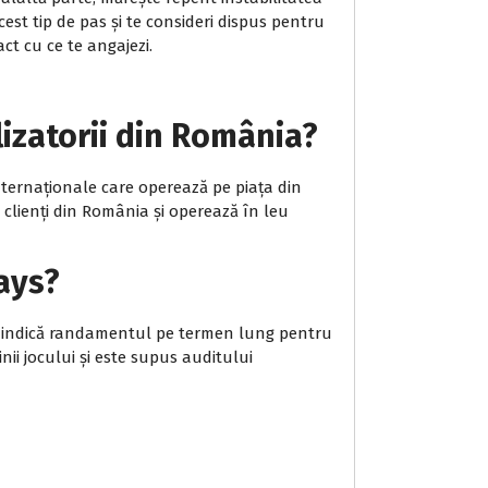
cest tip de pas și te consideri dispus pentru
ct cu ce te angajezi.
izatorii din România?
nternaționale care operează pe piața din
 clienți din România și operează în leu
ays?
și indică randamentul pe termen lung pentru
nii jocului și este supus auditului