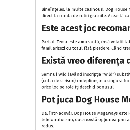
Bineînțeles, la multe cazinouri, Dog House M
direct la runda de rotiri gratuite. Această ca
Este acest joc recoma
Parțial. Tema este amuzantă, însă volatilita
familiarizezi cu totul fără pierdere. Când tre
Există vreo diferența 
Semnul Wild (având inscripția “Wild”) substi
(cutia de scrisori) îndeplinește o singură fun
orice loc pe role îți deschid bonusul.
Pot juca Dog House M
Da, într-adevăr, Dog House Megaways este i
telefonului sau, dacă există opțiunea prin ap
redus.