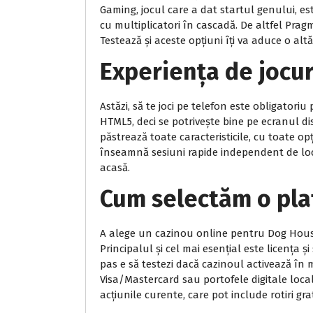
Gaming, jocul care a dat startul genului, es
cu multiplicatori în cascadă. De altfel Pra
Testează și aceste opțiuni îți va aduce o al
Experiența de jocur
Astăzi, să te joci pe telefon este obligato
HTML5, deci se potrivește bine pe ecranul dis
păstrează toate caracteristicile, cu toate opț
înseamnă sesiuni rapide independent de lo
acasă.
Cum selectăm o pla
A alege un cazinou online pentru Dog House 
Principalul și cel mai esențial este licența 
pas e să testezi dacă cazinoul activează în
Visa/Mastercard sau portofele digitale local
acțiunile curente, care pot include rotiri g