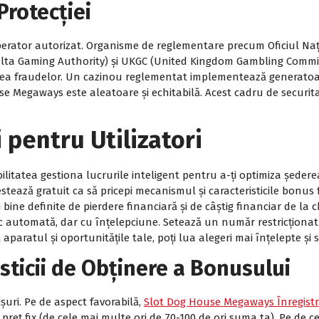
 Protecției
rator autorizat. Organisme de reglementare precum Oficiul Naț
lta Gaming Authority) și UKGC (United Kingdom Gambling Commiss
vitarea fraudelor. Un cazinou reglementat implementează genera
use Megaways este aleatoare și echitabilă. Acest cadru de securi
i pentru Utilizatori
bilitatea gestiona lucrurile inteligent pentru a-ți optimiza șede
ează gratuit ca să pricepi mecanismul și caracteristicile bonus fă
ii bine definite de pierdere financiară și de câștig financiar de la 
 joc automată, dar cu înțelepciune. Setează un număr restricționa
paratul și oportunitățile tale, poți lua alegeri mai înțelepte și 
isticii de Obținere a Bonusului
uri. Pe de aspect favorabilă,
Slot Dog House Megaways Înregistr
preț fix (de cele mai multe ori de 70-100 de ori suma ta). Pe de c