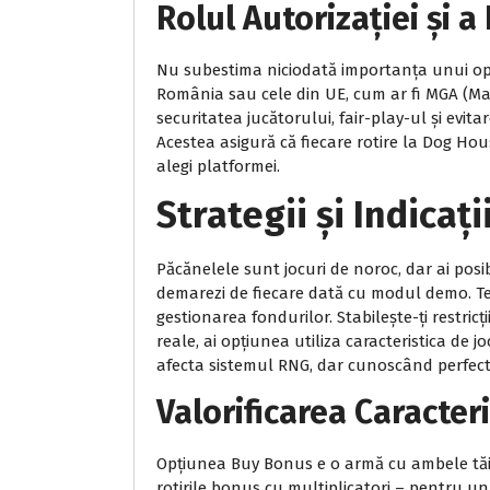
Rolul Autorizației și a
Nu subestima niciodată importanța unui ope
România sau cele din UE, cum ar fi MGA (Ma
securitatea jucătorului, fair-play-ul și e
Acestea asigură că fiecare rotire la Dog Ho
alegi platformei.
Strategii și Indicați
Păcănelele sunt jocuri de noroc, dar ai posi
demarezi de fiecare dată cu modul demo. Test
gestionarea fondurilor. Stabilește-ți restricț
reale, ai opțiunea utiliza caracteristica de
afecta sistemul RNG, dar cunoscând perfect a
Valorificarea Caracter
Opțiunea Buy Bonus e o armă cu ambele tăiș
rotirile bonus cu multiplicatori – pentru un 