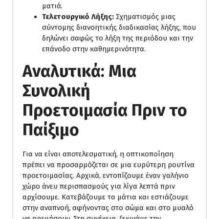
ματιά.
Τελετουργικό Λήξης:
Σχηματισμός μιας
σύντομης διανοητικής διαδικασίας λήξης, που
δηλώνει σαφώς το λήξη της περιόδου και την
επάνοδο στην καθημερινότητα.
Αναλυτικά: Μια
Συνολική
Προετοιμασία Πριν το
Παίξιμο
Για να είναι αποτελεσματική, η οπτικοποίηση
πρέπει να προσαρμόζεται σε μια ευρύτερη ρουτίνα
προετοιμασίας. Αρχικά, εντοπίζουμε έναν γαλήνιο
χώρο άνευ περισπασμούς για λίγα λεπτά πριν
αρχίσουμε. Κατεβάζουμε τα μάτια και εστιάζουμε
στην αναπνοή, αφήνοντας στο σώμα και στο μυαλό
να ηρεμήσουν. Στη συνέχεια, ξεκινάμε την