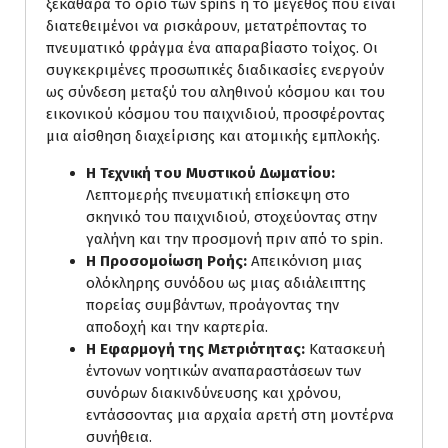
ξεκάθαρα το όριο των spins ή το μέγεθος που είναι
διατεθειμένοι να ρισκάρουν, μετατρέποντας το
πνευματικό φράγμα ένα απαραβίαστο τοίχος. Οι
συγκεκριμένες προσωπικές διαδικασίες ενεργούν
ως σύνδεση μεταξύ του αληθινού κόσμου και του
εικονικού κόσμου του παιχνιδιού, προσφέροντας
μια αίσθηση διαχείρισης και ατομικής εμπλοκής.
Η Τεχνική του Μυστικού Δωματίου:
Λεπτομερής πνευματική επίσκεψη στο
σκηνικό του παιχνιδιού, στοχεύοντας στην
γαλήνη και την προσμονή πριν από το spin.
Η Προσομοίωση Ροής:
Απεικόνιση μιας
ολόκληρης συνόδου ως μιας αδιάλειπτης
πορείας συμβάντων, προάγοντας την
αποδοχή και την καρτερία.
Η Εφαρμογή της Μετριότητας:
Κατασκευή
έντονων νοητικών αναπαραστάσεων των
συνόρων διακινδύνευσης και χρόνου,
εντάσσοντας μια αρχαία αρετή στη μοντέρνα
συνήθεια.