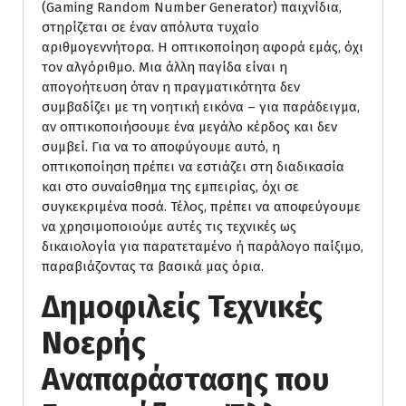
(Gaming Random Number Generator) παιχνίδια,
στηρίζεται σε έναν απόλυτα τυχαίο
αριθμογεννήτορα. Η οπτικοποίηση αφορά εμάς, όχι
τον αλγόριθμο. Μια άλλη παγίδα είναι η
απογοήτευση όταν η πραγματικότητα δεν
συμβαδίζει με τη νοητική εικόνα – για παράδειγμα,
αν οπτικοποιήσουμε ένα μεγάλο κέρδος και δεν
συμβεί. Για να το αποφύγουμε αυτό, η
οπτικοποίηση πρέπει να εστιάζει στη διαδικασία
και στο συναίσθημα της εμπειρίας, όχι σε
συγκεκριμένα ποσά. Τέλος, πρέπει να αποφεύγουμε
να χρησιμοποιούμε αυτές τις τεχνικές ως
δικαιολογία για παρατεταμένο ή παράλογο παίξιμο,
παραβιάζοντας τα βασικά μας όρια.
Δημοφιλείς Τεχνικές
Νοερής
Αναπαράστασης που