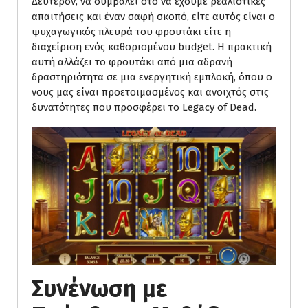
Δεύτερον, να συμβάλει στο να έχουμε ρεαλιστικές
απαιτήσεις και έναν σαφή σκοπό, είτε αυτός είναι ο
ψυχαγωγικός πλευρά του φρουτάκι είτε η
διαχείριση ενός καθορισμένου budget. Η πρακτική
αυτή αλλάζει το φρουτάκι από μια αδρανή
δραστηριότητα σε μια ενεργητική εμπλοκή, όπου ο
νους μας είναι προετοιμασμένος και ανοιχτός στις
δυνατότητες που προσφέρει το Legacy of Dead.
Συνένωση με