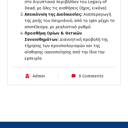
στο Αιγυπτιακό περιβάλλον του Legacy of
Dead, με όλες τις αισθήσεις (ήχος, εικόνα).
Απεικόνιση της Διαδικασίας:
Αναπαραγωγή
της ροής του παιχνιδιού, από το spin μέχρι το
αποτέλεσμα, με ρεαλιστικό ρυθμό.
Προσθήκη Ορίων & Θετικών
Συναισθημάτων:
Διανοητική προβολή της
τήρησης των προϋπολογισμών και της
αίσθησης ικανοποίησης από την ίδια την
εμπειρία.
Admin
0 Comments