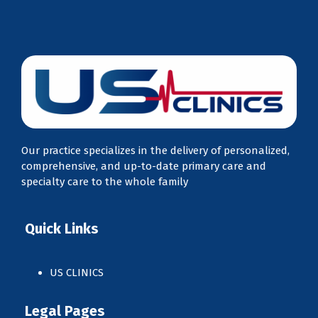
Our practice specializes in the delivery of personalized,
comprehensive, and up-to-date primary care and
specialty care to the whole family
Quick Links
US CLINICS
Legal Pages