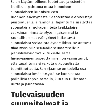
Se on käytännöllinen, luotettava ja esteetön
kaikille. Tapahtuma ottaa huomioon
suomalaisten kunnioituksen
luonnonläheisyydestä. Se toteuttaa aktiviteetteja
puistoalueilla ja rannoilla. Tapahtuma sisällyttää
suomalaisia ruokaperinteitä kreikkalaisen
valikoiman rinnalle. Myös hiljaisemmat ja
rauhallisemmat vyöhykkeet heijastavat
suomalaista sosiaalista dynamiikkaa. Ne antavat
tilaa myös hiljaisemmalle seuraamiselle ja
pienryhmävuorovaikutukselle. Tämä
hienovarainen sopeuttaminen on varmistanut,
että tapahtuma ei vaikuta ulkopuoliselta
tuontituotteelta. Sen sijaan se on todella osa
suomalaista kesäelämystä. Se kunnioittaa
paikallisia tapoja samalla, kun tuo tullessaan
uutta ja jännittävää.
Tulevaisuuden
suunnitelmat ja