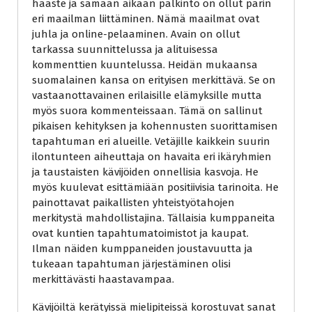
haaste ja samaan aikaan palkinto on ollut parin
eri maailman liittäminen. Nämä maailmat ovat
juhla ja online-pelaaminen. Avain on ollut
tarkassa suunnittelussa ja alituisessa
kommenttien kuuntelussa. Heidän mukaansa
suomalainen kansa on erityisen merkittävä. Se on
vastaanottavainen erilaisille elämyksille mutta
myös suora kommenteissaan. Tämä on sallinut
pikaisen kehityksen ja kohennusten suorittamisen
tapahtuman eri alueille. Vetäjille kaikkein suurin
ilontunteen aiheuttaja on havaita eri ikäryhmien
ja taustaisten kävijöiden onnellisia kasvoja. He
myös kuulevat esittämiään positiivisia tarinoita. He
painottavat paikallisten yhteistyötahojen
merkitystä mahdollistajina. Tällaisia kumppaneita
ovat kuntien tapahtumatoimistot ja kaupat.
Ilman näiden kumppaneiden joustavuutta ja
tukeaan tapahtuman järjestäminen olisi
merkittävästi haastavampaa.
Kävijöiltä kerätyissä mielipiteissä korostuvat sanat