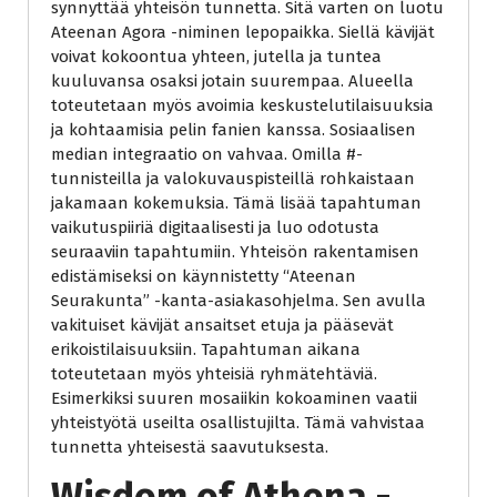
synnyttää yhteisön tunnetta. Sitä varten on luotu
Ateenan Agora -niminen lepopaikka. Siellä kävijät
voivat kokoontua yhteen, jutella ja tuntea
kuuluvansa osaksi jotain suurempaa. Alueella
toteutetaan myös avoimia keskustelutilaisuuksia
ja kohtaamisia pelin fanien kanssa. Sosiaalisen
median integraatio on vahvaa. Omilla #-
tunnisteilla ja valokuvauspisteillä rohkaistaan
jakamaan kokemuksia. Tämä lisää tapahtuman
vaikutuspiiriä digitaalisesti ja luo odotusta
seuraaviin tapahtumiin. Yhteisön rakentamisen
edistämiseksi on käynnistetty “Ateenan
Seurakunta” -kanta-asiakasohjelma. Sen avulla
vakituiset kävijät ansaitset etuja ja pääsevät
erikoistilaisuuksiin. Tapahtuman aikana
toteutetaan myös yhteisiä ryhmätehtäviä.
Esimerkiksi suuren mosaiikin kokoaminen vaatii
yhteistyötä useilta osallistujilta. Tämä vahvistaa
tunnetta yhteisestä saavutuksesta.
Wisdom of Athena -