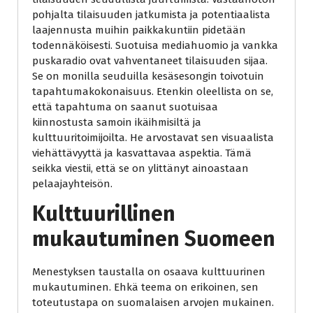
pohjalta tilaisuuden jatkumista ja potentiaalista
laajennusta muihin paikkakuntiin pidetään
todennäköisesti. Suotuisa mediahuomio ja vankka
puskaradio ovat vahventaneet tilaisuuden sijaa.
Se on monilla seuduilla kesäsesongin toivotuin
tapahtumakokonaisuus. Etenkin oleellista on se,
että tapahtuma on saanut suotuisaa
kiinnostusta samoin ikäihmisiltä ja
kulttuuritoimijoilta. He arvostavat sen visuaalista
viehättävyyttä ja kasvattavaa aspektia. Tämä
seikka viestii, että se on ylittänyt ainoastaan
pelaajayhteisön.
Kulttuurillinen
mukautuminen Suomeen
Menestyksen taustalla on osaava kulttuurinen
mukautuminen. Ehkä teema on erikoinen, sen
toteutustapa on suomalaisen arvojen mukainen.