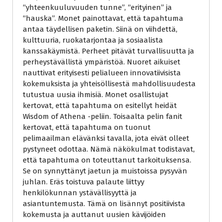
“yhteenkuuluvuuden tunne”, “erityinen” ja
“hauska”. Monet painottavat, että tapahtuma
antaa täydellisen paketin. Siinä on viihdettä,
kulttuuria, ruokatarjontaa ja sosiaalista
kanssakäymistä. Perheet pitävät turvallisuutta ja
perheystävällistä ympäristöä. Nuoret aikuiset
nauttivat erityisesti pelialueen innovatiivisista
kokemuksista ja yhteisöllisestä mahdollisuudesta
tutustua uusia ihmisiä. Monet osallistujat
kertovat, että tapahtuma on esitellyt heidät
Wisdom of Athena -peliin. Toisaalta pelin fanit
kertovat, että tapahtuma on tuonut
pelimaailman elävänksi tavalla, jota eivät olleet
pystyneet odottaa. Nämä näkökulmat todistavat,
että tapahtuma on toteuttanut tarkoituksensa.
Se on synnyttänyt jaetun ja muistoissa pysyvän
juhlan. Eräs toistuva palaute liittyy
henkilökunnan ystävällisyyttä ja
asiantuntemusta. Tämä on lisännyt positiivista
kokemusta ja auttanut uusien kävijöiden