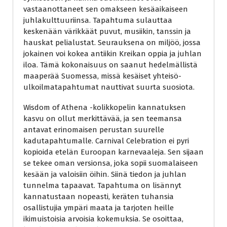
vastaanottaneet sen omakseen kesäaikaiseen
juhlakulttuuriinsa. Tapahtuma sulauttaa
keskenään värikkäät puvut, musiikin, tanssin ja
hauskat pelialustat. Seurauksena on miljöö, jossa
jokainen voi kokea antiikin Kreikan oppia ja juhlan
iloa. Tämä kokonaisuus on saanut hedelmällistä
maaperää Suomessa, missä kesäiset yhteisö-
ulkoilmatapahtumat nauttivat suurta suosiota.
Wisdom of Athena -kolikkopelin kannatuksen
kasvu on ollut merkittävää, ja sen teemansa
antavat erinomaisen perustan suurelle
kadutapahtumalle. Carnival Celebration ei pyri
kopioida etelän Euroopan karnevaaleja. Sen sijaan
se tekee oman versionsa, joka sopii suomalaiseen
kesään ja valoisiin öihin. Siinä tiedon ja juhlan
tunnelma tapaavat. Tapahtuma on lisännyt
kannatustaan nopeasti, keräten tuhansia
osallistujia ympäri maata ja tarjoten heille
ikimuistoisia arvoisia kokemuksia. Se osoittaa,