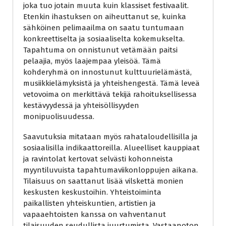
joka tuo jotain muuta kuin klassiset festivaalit.
Etenkin ihastuksen on aiheuttanut se, kuinka
sähköinen pelimaailma on saatu tuntumaan
konkreettiselta ja sosiaaliselta kokemukselta.
Tapahtuma on onnistunut vetämään paitsi
pelaajia, myös laajempaa yleisöä. Tämä
kohderyhmä on innostunut kulttuurielämästä,
musiikkielämyksistä ja yhteishengestä. Tämä leveä
vetovoima on merkittävä tekijä rahoituksellisessa
kestävyydessä ja yhteisöllisyyden
monipuolisuudessa.
Saavutuksia mitataan myös rahataloudellisilla ja
sosiaalisilla indikaattoreilla. Alueelliset kauppiaat
ja ravintolat kertovat selvästi kohonneista
myyntiluvuista tapahtumaviikonloppujen aikana.
Tilaisuus on saattanut lisää vilskettä monien
keskusten keskustoihin. Yhteistoiminta
paikallisten yhteiskuntien, artistien ja
vapaaehtoisten kanssa on vahventanut
tilaisuuden seudullista juurtumista. Vastaanoton