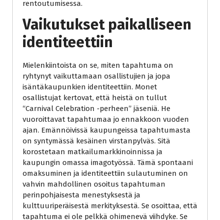
rentoutumisessa.
Vaikutukset paikalliseen
identiteettiin
Mielenkiintoista on se, miten tapahtuma on
ryhtynyt vaikuttamaan osallistujien ja jopa
isäntäkaupunkien identiteettiin. Monet
osallistujat kertovat, että heistä on tullut
“Carnival Celebration -perheen” jäseniä. He
vuoroittavat tapahtumaa jo ennakkoon vuoden
ajan. Emännöivissä kaupungeissa tapahtumasta
on syntymässä kesäinen virstanpylväs. Sitä
korostetaan matkailumarkkinoinnissa ja
kaupungin omassa imagotyössä. Tämä spontaani
omaksuminen ja identiteettiin sulautuminen on
vahvin mahdollinen osoitus tapahtuman
perinpohjaisesta menestyksestä ja
kulttuuriperäisestä merkityksestä. Se osoittaa, että
tapahtuma ei ole pelkkä ohimenevä viihdyke. Se