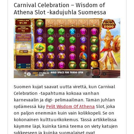
Carnival Celebration – Wisdom of
Athena Slot -kadujuhla Suomessa
Suomen kujat saavat uutta virettä, kun Carnival
Celebration -tapahtuma kokoaa vanhan
karnevaalin ja digi- pelimaailman. Tämän juhlan
sydämessä käy
Pelit Wisdom Of Athena
Slot, joka
on paljon enemmän kuin vain kolikkopeli. Se on
kokonainen kulttuurikokemus. Tässä artikkelissa
käymme läpi, kuinka tämä teema on viety katujen
sykkeeseen ja kuinka suomalaiset ovat