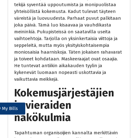
tekijä syventää uppoutumista ja monipuolistaa
yhteisöllistä kokemusta. Kadut tulevat täyteen
väreistä ja luovuudesta. Parhaat puvut palkitaan
joka päivä. Tämä luo kisaavaa ja vauhdikasta
meininkiä. Pukupisteissä on saatavilla useita
vaihtoehtoja. Tarjolla on yksinkertaisia viittoja ja
seppeleitä, mutta myös yksityiskohtaisempia
moniosaisia haarniskoja. Täten jokaisen rahavarat
ja toiveet kohdataan. Maskeeraajat ovat osaajia.
He tuntevat antiikin aikakauden tyylin ja
kykenevät luomaan nopeasti uskottavia ja
vaikuttavia meikkejä.
Kokemusjärjestäjien
ja vieraiden
 My Bills
näkökulmia
Tapahtuman organisoijien kannalta merkittävin