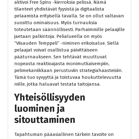
aktivoi Free Spins -kierroksia pelissä. Nämä
tilanteet yhdistävät fyysistä ja digitaalista
pelaamista erityisellä tavalla. Se on ollut valtavan
suosittu ominaisuus. Myös turnauksia
toteutetaan säännöllisesti. Parhaimmille pelaajille
jaetaan palkintoja. Pelialueella on myös
“Viisauden Temppeli” -niminen erikoisalue. Siellä
pelaajat voivat osallistua päivittäiseen
pääturnaukseen. Sen tehtävät muuttuvat
nopeasta reaktioajasta monimutkaisempiin,
pelimekaniikkaan perustuviin strategiahaasteisiin.
Tämä tuo syvyyttä ja toistuvaa houkuttelevuutta
niille, jotka haluavat testata taitojansa.
Yhteisöllisyyden
luominen ja
sitouttaminen
Tapahtuman pääasiallinen tärkein tavoite on