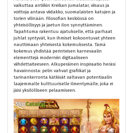
vaikuttaa antiikin Kreikan jumalatar, viisaus ja
voittoja antava viidakko, suomalaisten katujen ja
torien vilinään. Filosofian keskiössä on
yhteisöllisyys ja jaetun ilon synnyttäminen.
Tapahtuma rakentuu ajatukselle, että parhaat
juhlat syntyvät, kun ihmiset kokoontuvat yhteen
nauttimaan yhteisestä kokemuksesta. Tämä
kokemus yhdistää perinteisen karnevaalin
elementtejä moderniin digitaaliseen
viihdettaiteeseen. Alkuperäinen inspiraatio heräsi
havainnosta: pelin vahvat grafiikat ja
tarinankerronta kätkivät valtavan potentiaalin
laajemmalle kulttuuriselle ilmentymälle, joka ei
jäisi yksilölliseen pelaamiseen.