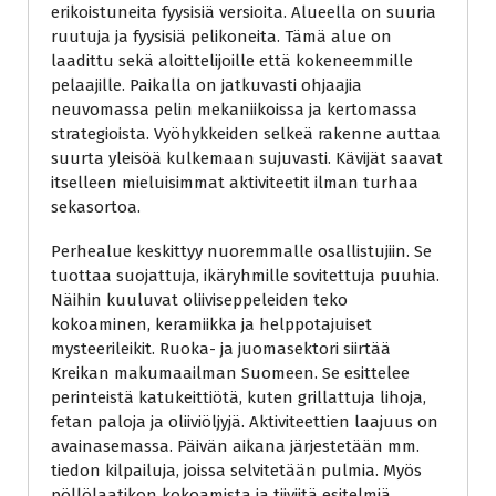
erikoistuneita fyysisiä versioita. Alueella on suuria
ruutuja ja fyysisiä pelikoneita. Tämä alue on
laadittu sekä aloittelijoille että kokeneemmille
pelaajille. Paikalla on jatkuvasti ohjaajia
neuvomassa pelin mekaniikoissa ja kertomassa
strategioista. Vyöhykkeiden selkeä rakenne auttaa
suurta yleisöä kulkemaan sujuvasti. Kävijät saavat
itselleen mieluisimmat aktiviteetit ilman turhaa
sekasortoa.
Perhealue keskittyy nuoremmalle osallistujiin. Se
tuottaa suojattuja, ikäryhmille sovitettuja puuhia.
Näihin kuuluvat oliiviseppeleiden teko
kokoaminen, keramiikka ja helppotajuiset
mysteerileikit. Ruoka- ja juomasektori siirtää
Kreikan makumaailman Suomeen. Se esittelee
perinteistä katukeittiötä, kuten grillattuja lihoja,
fetan paloja ja oliiviöljyjä. Aktiviteettien laajuus on
avainasemassa. Päivän aikana järjestetään mm.
tiedon kilpailuja, joissa selvitetään pulmia. Myös
pöllölaatikon kokoamista ja tiiviitä esitelmiä