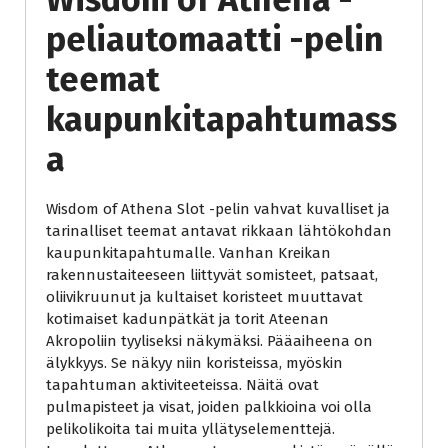
peliautomaatti -pelin
teemat
kaupunkitapahtumass
a
Wisdom of Athena Slot -pelin vahvat kuvalliset ja
tarinalliset teemat antavat rikkaan lähtökohdan
kaupunkitapahtumalle. Vanhan Kreikan
rakennustaiteeseen liittyvät somisteet, patsaat,
oliivikruunut ja kultaiset koristeet muuttavat
kotimaiset kadunpätkät ja torit Ateenan
Akropoliin tyyliseksi näkymäksi. Pääaiheena on
älykkyys. Se näkyy niin koristeissa, myöskin
tapahtuman aktiviteeteissa. Näitä ovat
pulmapisteet ja visat, joiden palkkioina voi olla
pelikolikoita tai muita yllätyselementtejä.