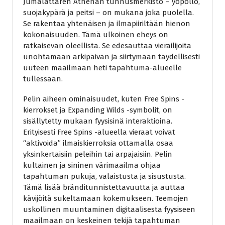
Jumalattaren Athenan tunnusmerkistö – yöpöllö,
suojakypärä ja peitsi – on mukana joka puolella.
Se rakentaa yhtenäisen ja ilmapiiriltään hienon
kokonaisuuden. Tämä ulkoinen eheys on
ratkaisevan oleellista. Se edesauttaa vierailijoita
unohtamaan arkipäivän ja siirtymään täydellisesti
uuteen maailmaan heti tapahtuma-alueelle
tullessaan.
Pelin aiheen ominaisuudet, kuten Free Spins -
kierrokset ja Expanding Wilds -symbolit, on
sisällytetty mukaan fyysisinä interaktioina.
Erityisesti Free Spins -alueella vieraat voivat
“aktivoida” ilmaiskierroksia ottamalla osaa
yksinkertaisiin peleihin tai arpajaisiin. Pelin
kultainen ja sininen värimaailma ohjaa
tapahtuman pukuja, valaistusta ja sisustusta.
Tämä lisää bränditunnistettavuutta ja auttaa
kävijöitä sukeltamaan kokemukseen. Teemojen
uskollinen muuntaminen digitaalisesta fyysiseen
maailmaan on keskeinen tekijä tapahtuman