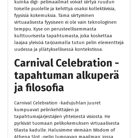
kuinka digi- pelimaailmat voivat siirtyä ruudun
toiselle puolelle ja kehittyä osaksi kollektiivisia,
fyysisiä kokemuksia. Tämä siirtyminen
virtuaalisesta fyysiseen ei ole vain teknologinen
temppu. Kyse on perusteellisemmasta
kulttuurisesta tapahtumasta, joka koskettaa
laajaa yleisöä tarjoamalla tutun pelin elementtejä
uudessa ja yllätyksellisessä kontekstissa.
Carnival Celebration -
tapahtuman alkuperä
ja filosofia
Carnival Celebration -kadujuhlan juuret
kumpuavat pelinkehittäjien ja
tapahtumajärjestäjien yhteisestä visiosta. He
pyrkivät tuomaan pelikokemuksen virtuaalisesta
tilasta kadulle. Halusimme viemään Wisdom of
Athena Slot -pelin lumoavan maailman, jossa