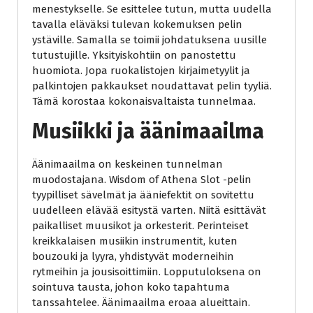
menestykselle. Se esittelee tutun, mutta uudella
tavalla eläväksi tulevan kokemuksen pelin
ystäville. Samalla se toimii johdatuksena uusille
tutustujille. Yksityiskohtiin on panostettu
huomiota. Jopa ruokalistojen kirjaimetyylit ja
palkintojen pakkaukset noudattavat pelin tyyliä.
Tämä korostaa kokonaisvaltaista tunnelmaa.
Musiikki ja äänimaailma
Äänimaailma on keskeinen tunnelman
muodostajana. Wisdom of Athena Slot -pelin
tyypilliset sävelmät ja ääniefektit on sovitettu
uudelleen elävää esitystä varten. Niitä esittävät
paikalliset muusikot ja orkesterit. Perinteiset
kreikkalaisen musiikin instrumentit, kuten
bouzouki ja lyyra, yhdistyvät moderneihin
rytmeihin ja jousisoittimiin. Lopputuloksena on
sointuva tausta, johon koko tapahtuma
tanssahtelee. Äänimaailma eroaa alueittain.