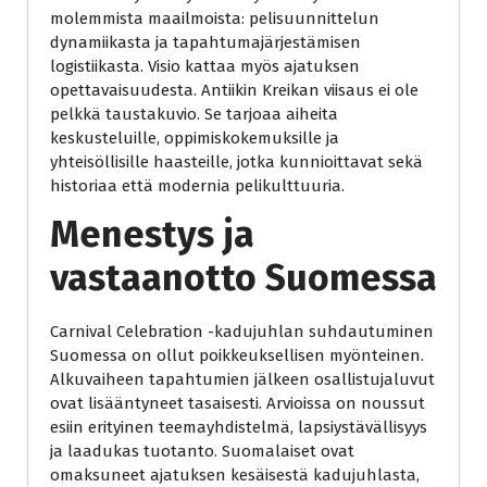
molemmista maailmoista: pelisuunnittelun
dynamiikasta ja tapahtumajärjestämisen
logistiikasta. Visio kattaa myös ajatuksen
opettavaisuudesta. Antiikin Kreikan viisaus ei ole
pelkkä taustakuvio. Se tarjoaa aiheita
keskusteluille, oppimiskokemuksille ja
yhteisöllisille haasteille, jotka kunnioittavat sekä
historiaa että modernia pelikulttuuria.
Menestys ja
vastaanotto Suomessa
Carnival Celebration -kadujuhlan suhdautuminen
Suomessa on ollut poikkeuksellisen myönteinen.
Alkuvaiheen tapahtumien jälkeen osallistujaluvut
ovat lisääntyneet tasaisesti. Arvioissa on noussut
esiin erityinen teemayhdistelmä, lapsiystävällisyys
ja laadukas tuotanto. Suomalaiset ovat
omaksuneet ajatuksen kesäisestä kadujuhlasta,