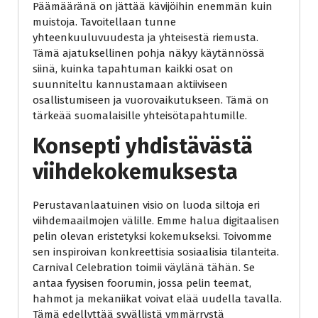
Päämääränä on jättää kävijöihin enemmän kuin
muistoja. Tavoitellaan tunne
yhteenkuuluvuudesta ja yhteisestä riemusta.
Tämä ajatuksellinen pohja näkyy käytännössä
siinä, kuinka tapahtuman kaikki osat on
suunniteltu kannustamaan aktiiviseen
osallistumiseen ja vuorovaikutukseen. Tämä on
tärkeää suomalaisille yhteisötapahtumille.
Konsepti yhdistävästä
viihdekokemuksesta
Perustavanlaatuinen visio on luoda siltoja eri
viihdemaailmojen välille. Emme halua digitaalisen
pelin olevan eristetyksi kokemukseksi. Toivomme
sen inspiroivan konkreettisia sosiaalisia tilanteita.
Carnival Celebration toimii väylänä tähän. Se
antaa fyysisen foorumin, jossa pelin teemat,
hahmot ja mekaniikat voivat elää uudella tavalla.
Tämä edellyttää syvällistä ymmärrystä