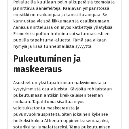
Pelialueilla kuullaan pelin alkuperäisiä teemoja ja
jännittäviä ääniefektejä. Päälavan ympäristössä
musiikki on rivakampaa ja tanssittavampaa. Se
kannustaa yleisöä liikkumaan ja osallistumaan.
Äänisuunnittelussa on myös kätkettyjä yllätyksiä.
Esimerkiksi pöllön huhuina soi satunnaisesti eri
puolilla tapahtuma-aluetta. Tämä saa aikaan
hymyjä ja lisää tunnelmallista syvyyttä.
Pukeutuminen ja
maskeeraus
Asusteet on yksi tapahtuman näkyvimmistä ja
kysytyimmistä osa-alueista. Kävijöitä rohkaistaan
pukeutumaan antiikin kreikkalaisen teeman
mukaan. Tapahtuma sisältää myös
veloituksetonta maskeerausta ja
puvunvuokrauspisteitä. Siten jokainen kykenee
hetkeksi kokea Athenan oppineeksi seuraajaksi,
soturiksi tai jumalattareksi. Tämä pukeutumisen