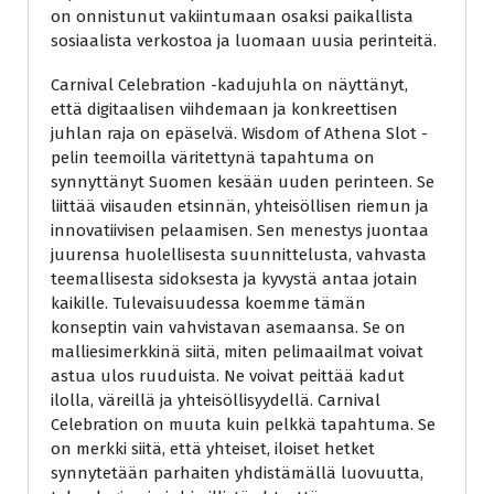
on onnistunut vakiintumaan osaksi paikallista
sosiaalista verkostoa ja luomaan uusia perinteitä.
Carnival Celebration -kadujuhla on näyttänyt,
että digitaalisen viihdemaan ja konkreettisen
juhlan raja on epäselvä. Wisdom of Athena Slot -
pelin teemoilla väritettynä tapahtuma on
synnyttänyt Suomen kesään uuden perinteen. Se
liittää viisauden etsinnän, yhteisöllisen riemun ja
innovatiivisen pelaamisen. Sen menestys juontaa
juurensa huolellisesta suunnittelusta, vahvasta
teemallisesta sidoksesta ja kyvystä antaa jotain
kaikille. Tulevaisuudessa koemme tämän
konseptin vain vahvistavan asemaansa. Se on
malliesimerkkinä siitä, miten pelimaailmat voivat
astua ulos ruuduista. Ne voivat peittää kadut
ilolla, väreillä ja yhteisöllisyydellä. Carnival
Celebration on muuta kuin pelkkä tapahtuma. Se
on merkki siitä, että yhteiset, iloiset hetket
synnytetään parhaiten yhdistämällä luovuutta,