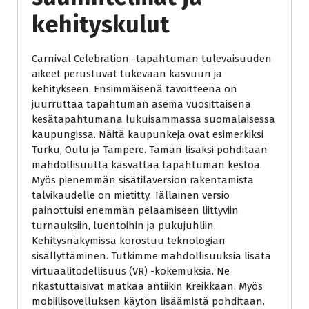
kehityskulut
Carnival Celebration -tapahtuman tulevaisuuden
aikeet perustuvat tukevaan kasvuun ja
kehitykseen. Ensimmäisenä tavoitteena on
juurruttaa tapahtuman asema vuosittaisena
kesätapahtumana lukuisammassa suomalaisessa
kaupungissa. Näitä kaupunkeja ovat esimerkiksi
Turku, Oulu ja Tampere. Tämän lisäksi pohditaan
mahdollisuutta kasvattaa tapahtuman kestoa.
Myös pienemmän sisätilaversion rakentamista
talvikaudelle on mietitty. Tällainen versio
painottuisi enemmän pelaamiseen liittyviin
turnauksiin, luentoihin ja pukujuhliin.
Kehitysnäkymissä korostuu teknologian
sisällyttäminen. Tutkimme mahdollisuuksia lisätä
virtuaalitodellisuus (VR) -kokemuksia. Ne
rikastuttaisivat matkaa antiikin Kreikkaan. Myös
mobiilisovelluksen käytön lisäämistä pohditaan.