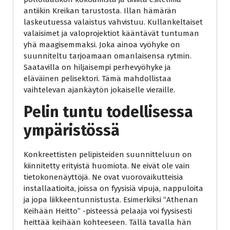
antiikin Kreikan tarustosta. Illan hämärän
laskeutuessa valaistus vahvistuu. Kullankeltaiset
valaisimet ja valoprojektiot kääntävät tuntuman
yhä maagisemmaksi. Joka ainoa vyöhyke on
suunniteltu tarjoamaan omanlaisensa rytmin.
Saatavilla on hiljaisempi perhevyöhyke ja
eläväinen pelisektori. Tämä mahdollistaa
vaihtelevan ajankäytön jokaiselle vieraille.
Pelin tuntu todellisessa
ympäristössä
Konkreettisten pelipisteiden suunnitteluun on
kiinnitetty erityistä huomiota. Ne eivät ole vain
tietokonenäyttöjä. Ne ovat vuorovaikutteisia
installaatioita, joissa on fyysisiä vipuja, nappuloita
ja jopa liikkeentunnistusta. Esimerkiksi “Athenan
Keihään Heitto” -pisteessä pelaaja voi fyysisesti
heittää keihään kohteeseen. Tällä tavalla hän