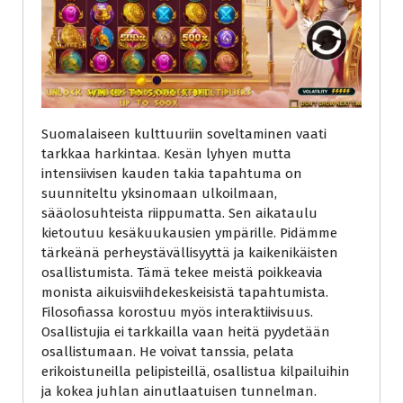
Suomalaiseen kulttuuriin soveltaminen vaati
tarkkaa harkintaa. Kesän lyhyen mutta
intensiivisen kauden takia tapahtuma on
suunniteltu yksinomaan ulkoilmaan,
sääolosuhteista riippumatta. Sen aikataulu
kietoutuu kesäkuukausien ympärille. Pidämme
tärkeänä perheystävällisyyttä ja kaikenikäisten
osallistumista. Tämä tekee meistä poikkeavia
monista aikuisviihdekeskeisistä tapahtumista.
Filosofiassa korostuu myös interaktiivisuus.
Osallistujia ei tarkkailla vaan heitä pyydetään
osallistumaan. He voivat tanssia, pelata
erikoistuneilla pelipisteillä, osallistua kilpailuihin
ja kokea juhlan ainutlaatuisen tunnelman.