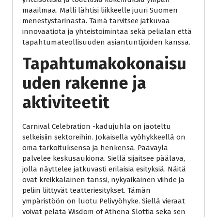
maailmaa. Malli lähtisi liikkeelle juuri Suomen
menestystarinasta. Tämä tarvitsee jatkuvaa
innovaatiota ja yhteistoimintaa sekä pelialan että
tapahtumateollisuuden asiantuntijoiden kanssa.
Tapahtumakokonaisu
uden rakenne ja
aktiviteetit
Carnival Celebration -kadujuhla on jaoteltu
selkeisiin sektoreihin. Jokaisella vyöhykkeellä on
oma tarkoituksensa ja henkensä. Pääväylä
palvelee keskusaukiona. Siellä sijaitsee päälava,
jolla näyttelee jatkuvasti erilaisia esityksiä. Näitä
ovat kreikkalainen tanssi, nykyaikainen viihde ja
peliin liittyvät teatteriesitykset. Tämän
ympäristöön on luotu Pelivyöhyke. Siellä vieraat
voivat pelata Wisdom of Athena Slottia sekä sen