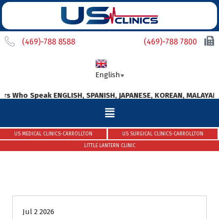
(469)-788 8588
(469)-788 7800
English
▼
eak ENGLISH, SPANISH, JAPANESE, KOREAN, MALAYALAM, HINDI, 
US MEDICAL CLINICS-CARROLLTON
US SURGICAL CLINICS-CARROLLTON
LITTLE LANTERN CLINIC
Uncategorized
Jul 2 2026