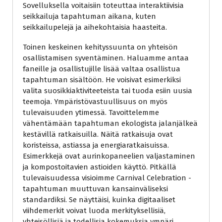
Sovelluksella voitaisiin toteuttaa interaktiivisia
seikkailuja tapahtuman aikana, kuten
seikkailupelejä ja aihekohtaisia haasteita.
Toinen keskeinen kehityssuunta on yhteisön
osallistamisen syventäminen. Haluamme antaa
faneille ja osallistujille lisää valtaa osallistua
tapahtuman sisältöön. He voisivat esimerkiksi
valita suosikkiaktiviteeteista tai tuoda esiin uusia
teemoja. Ympäristövastuullisuus on myös
tulevaisuuden ytimessä. Tavoittelemme
vähentämään tapahtuman ekologista jalanjälkeä
kestävillä ratkaisuilla. Näitä ratkaisuja ovat
koristeissa, astiassa ja energiaratkaisuissa.
Esimerkkejä ovat aurinkopaneelien valjastaminen
ja kompostoitavien astioiden käyttö. Pitkällä
tulevaisuudessa visioimme Carnival Celebration -
tapahtuman muuttuvan kansainväliseksi
standardiksi. Se näyttäisi, kuinka digitaaliset
viihdemerkit voivat luoda merkityksellisiä,
yhteisöllisiä ja todellisia kokemuksia ympäri