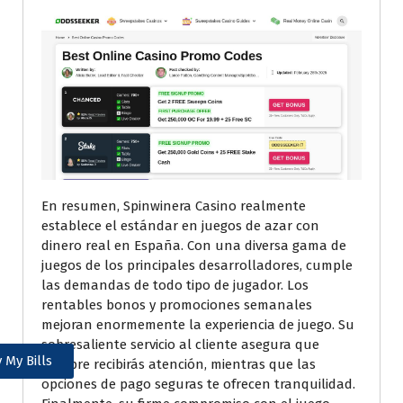
En resumen, Spinwinera Casino realmente
establece el estándar en juegos de azar con
dinero real en España. Con una diversa gama de
juegos de los principales desarrolladores, cumple
las demandas de todo tipo de jugador. Los
rentables bonos y promociones semanales
mejoran enormemente la experiencia de juego. Su
sobresaliente servicio al cliente asegura que
 My Bills
siempre recibirás atención, mientras que las
opciones de pago seguras te ofrecen tranquilidad.