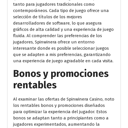
tanto para jugadores tradicionales como
contemporáneos. Cada tipo de juego ofrece una
selección de títulos de los mejores
desarrolladores de software, lo que asegura
gráficos de alta calidad y una experiencia de juego
fluida. Al comprender las preferencias de los
jugadores, Spinwinera ofrece un entorno
interesante donde es posible seleccionar juegos
que se adapten a mis preferencias, garantizando
una experiencia de juego agradable en cada visita.
Bonos y promociones
rentables
Al examinar las ofertas de Spinwinera Casino, noto
los rentables bonos y promociones diseñados
para optimizar la experiencia del jugador. Estos
bonos se adaptan tanto a principiantes como a
jugadores experimentados, aumentando la