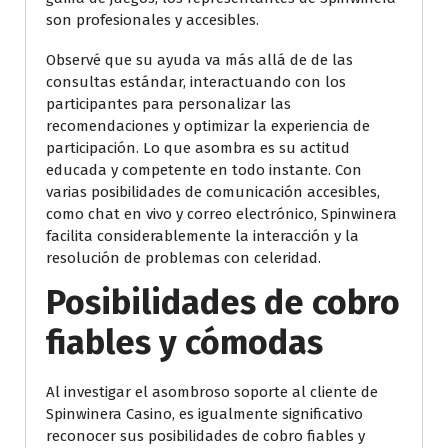
son profesionales y accesibles.
Observé que su ayuda va más allá de de las
consultas estándar, interactuando con los
participantes para personalizar las
recomendaciones y optimizar la experiencia de
participación. Lo que asombra es su actitud
educada y competente en todo instante. Con
varias posibilidades de comunicación accesibles,
como chat en vivo y correo electrónico, Spinwinera
facilita considerablemente la interacción y la
resolución de problemas con celeridad.
Posibilidades de cobro
fiables y cómodas
Al investigar el asombroso soporte al cliente de
Spinwinera Casino, es igualmente significativo
reconocer sus posibilidades de cobro fiables y