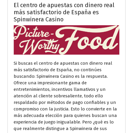
El centro de apuestas con dinero real
más satisfactorio de España es
Spinwinera Casino
Si buscas el centro de apuestas con dinero real
más satisfactorio de España, no continúes
buscando: Spinwinera Casino es la respuesta.
Ofrece una impresionante gama de
entretenimientos, incentivos llamativos y un
atención al cliente sobresaliente, todo ello
respaldado por métodos de pago confiables y un
compromiso con la justicia. Esto lo convierte en la
más adecuada elección para quienes buscan una
experiencia de juego inigualable. Pero ¿qué es lo
que realmente distingue a Spinwinera de sus