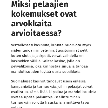
Miksi pelaajien
kokemukset ovat
arvokkaita
arvioitaessa?
Vertaillessasi kasinoita, kiinnitä huomiota myös
niiden tarjoamiin peleihin. Suosituimmat pelit,
kuten slotit ja jackpotit, voivat vaihdella eri
kasinoiden välillä. Valitse kasino, jolla on
pelivalikoima, joka kiinnostaa sinua ja tarjoaa
mahdollisuuden löytää uusia suosikkeja.
Suomalaiset kasinot tarjoavat usein erilaisia
kampanjoita ja turnauksia, joihin pelaajat voivat
osallistua. Tämä lisää kilpailua ja mahdollisuuksia
voittaa upeita palkintoja. Osallistuminen
turnauksiin voi olla hauska ja jännittävä tapa
pelata.