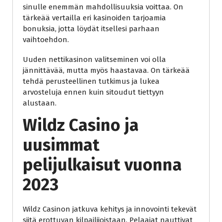
sinulle enemmän mahdollisuuksia voittaa. On
tärkeää vertailla eri kasinoiden tarjoamia
bonuksia, jotta löydät itsellesi parhaan
vaihtoehdon.
Uuden nettikasinon valitseminen voi olla
jännittävää, mutta myös haastavaa. On tärkeää
tehdä perusteellinen tutkimus ja lukea
arvosteluja ennen kuin sitoudut tiettyyn
alustaan.
Wildz Casino ja
uusimmat
pelijulkaisut vuonna
2023
Wildz Casinon jatkuva kehitys ja innovointi tekevät
siitä erottuvan kilpailijoistaan. Pelaajat nauttivat