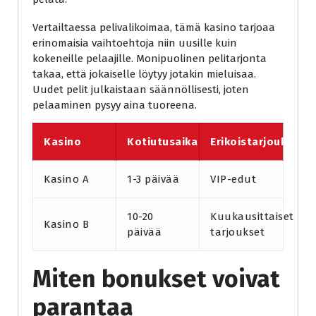
Vertailtaessa pelivalikoimaa, tämä kasino tarjoaa
erinomaisia vaihtoehtoja niin uusille kuin
kokeneille pelaajille. Monipuolinen pelitarjonta
takaa, että jokaiselle löytyy jotakin mieluisaa.
Uudet pelit julkaistaan säännöllisesti, joten
pelaaminen pysyy aina tuoreena.
Kasino
Kotiutusaika
Erikoistarjoukset
Kasino A
1-3 päivää
VIP-edut
10-20
Kuukausittaiset
Kasino B
päivää
tarjoukset
Miten bonukset voivat
parantaa