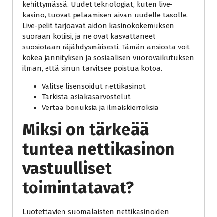
kehittymässä. Uudet teknologiat, kuten live-
kasino, tuovat pelaamisen aivan uudelle tasolle.
Live-pelit tarjoavat aidon kasinokokemuksen
suoraan kotiisi, ja ne ovat kasvattaneet
suosiotaan räjähdysmäisesti. Tämän ansiosta voit
kokea jännityksen ja sosiaalisen vuorovaikutuksen
ilman, että sinun tarvitsee poistua kotoa.
Valitse lisensoidut nettikasinot
Tarkista asiakasarvostelut
Vertaa bonuksia ja ilmaiskierroksia
Miksi on tärkeää
tuntea nettikasinon
vastuulliset
toimintatavat?
Luotettavien suomalaisten nettikasinoiden