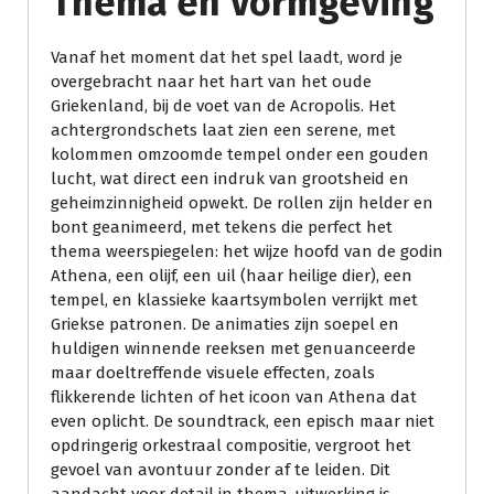
Thema en Vormgeving
Vanaf het moment dat het spel laadt, word je
overgebracht naar het hart van het oude
Griekenland, bij de voet van de Acropolis. Het
achtergrondschets laat zien een serene, met
kolommen omzoomde tempel onder een gouden
lucht, wat direct een indruk van grootsheid en
geheimzinnigheid opwekt. De rollen zijn helder en
bont geanimeerd, met tekens die perfect het
thema weerspiegelen: het wijze hoofd van de godin
Athena, een olijf, een uil (haar heilige dier), een
tempel, en klassieke kaartsymbolen verrijkt met
Griekse patronen. De animaties zijn soepel en
huldigen winnende reeksen met genuanceerde
maar doeltreffende visuele effecten, zoals
flikkerende lichten of het icoon van Athena dat
even oplicht. De soundtrack, een episch maar niet
opdringerig orkestraal compositie, vergroot het
gevoel van avontuur zonder af te leiden. Dit