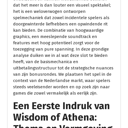
dat het meer is dan louter een visueel spektakel;
het is een weloverwogen ontworpen
spelmechaniek dat zowel incidentele spelers als
doorgewinterde liefhebbers een opwindende rit
kan bieden. De combinatie van hoogwaardige
graphics, een meeslepende soundtrack en
features met hoog potentieel zorgt voor de
toezegging van pure spanning. In deze grondige
analyse duiken we in al wat deze slot te bieden
heeft, van de basismechanica en
uitbetalingsstructuur tot de strategische nuances
van zijn bonusrondes. We plaatsen het spel in de
context van de Nederlandse markt, waar spelers
steeds veeleisender worden en op zoek zijn naar
games die zowel vermakelijk als eerlijk zijn.
Een Eerste Indruk van
Wisdom of Athena: