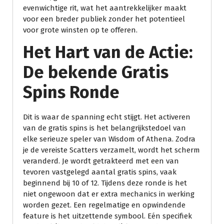
evenwichtige rit, wat het aantrekkelijker maakt
voor een breder publiek zonder het potentieel
voor grote winsten op te offeren.
Het Hart van de Actie:
De bekende Gratis
Spins Ronde
Dit is waar de spanning echt stijgt. Het activeren
van de gratis spins is het belangrijkstedoel van
elke serieuze speler van Wisdom of Athena. Zodra
je de vereiste Scatters verzamelt, wordt het scherm
veranderd. Je wordt getrakteerd met een van
tevoren vastgelegd aantal gratis spins, vaak
beginnend bij 10 of 12. Tijdens deze ronde is het
niet ongewoon dat er extra mechanics in werking
worden gezet. Een regelmatige en opwindende
feature is het uitzettende symbool. Eén specifiek