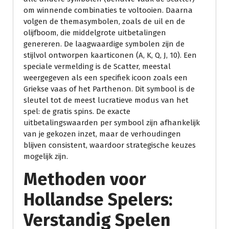
om winnende combinaties te voltooien. Daarna
volgen de themasymbolen, zoals de uil en de
olijfboom, die middelgrote uitbetalingen
genereren. De laagwaardige symbolen zijn de
stijlvol ontworpen kaarticonen (A, K, Q, J, 10). Een
speciale vermelding is de Scatter, meestal
weergegeven als een specifiek icoon zoals een
Griekse vaas of het Parthenon. Dit symbool is de
sleutel tot de meest lucratieve modus van het
spel: de gratis spins. De exacte
uitbetalingswaarden per symbool zijn afhankelijk
van je gekozen inzet, maar de verhoudingen
blijven consistent, waardoor strategische keuzes
mogelijk zijn.
Methoden voor
Hollandse Spelers:
Verstandig Spelen