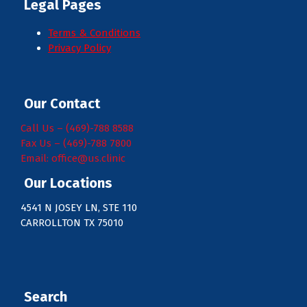
Legal Pages
Terms & Conditions
Privacy Policy
Our Contact
Call Us – (469)-788 8588
Fax Us – (469)-788 7800
Email: office@us.clinic
Our Locations
4541 N JOSEY LN, STE 110
CARROLLTON TX 75010
Search