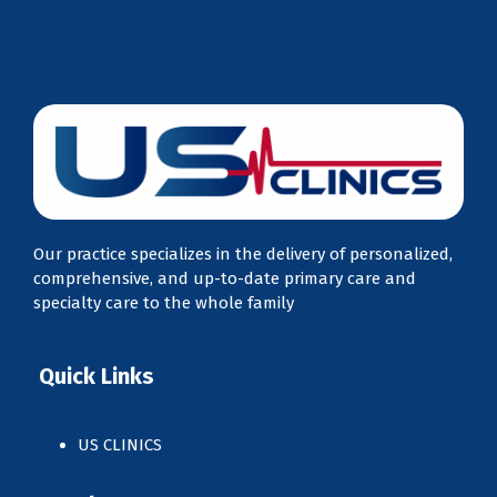
Our practice specializes in the delivery of personalized,
comprehensive, and up-to-date primary care and
specialty care to the whole family
Quick Links
US CLINICS