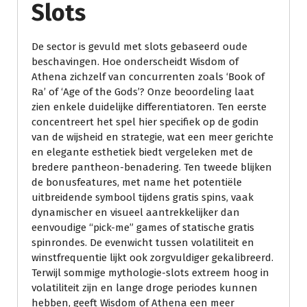
Slots
De sector is gevuld met slots gebaseerd oude
beschavingen. Hoe onderscheidt Wisdom of
Athena zichzelf van concurrenten zoals ‘Book of
Ra’ of ‘Age of the Gods’? Onze beoordeling laat
zien enkele duidelijke differentiatoren. Ten eerste
concentreert het spel hier specifiek op de godin
van de wijsheid en strategie, wat een meer gerichte
en elegante esthetiek biedt vergeleken met de
bredere pantheon-benadering. Ten tweede blijken
de bonusfeatures, met name het potentiële
uitbreidende symbool tijdens gratis spins, vaak
dynamischer en visueel aantrekkelijker dan
eenvoudige “pick-me” games of statische gratis
spinrondes. De evenwicht tussen volatiliteit en
winstfrequentie lijkt ook zorgvuldiger gekalibreerd.
Terwijl sommige mythologie-slots extreem hoog in
volatiliteit zijn en lange droge periodes kunnen
hebben, geeft Wisdom of Athena een meer