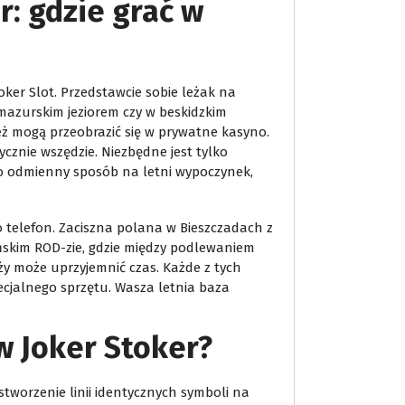
r: gdzie grać w
ker Slot. Przedstawcie sobie leżak na
 mazurskim jeziorem czy w beskidzkim
eż mogą przeobrazić się w prywatne kasyno.
ycznie wszędzie. Niezbędne jest tylko
 To odmienny sposób na letni wypoczynek,
o telefon. Zaciszna polana w Bieszczadach z
ńskim ROD-zie, gdzie między podlewaniem
ży może uprzyjemnić czas. Każde z tych
ecjalnego sprzętu. Wasza letnia baza
w Joker Stoker?
 stworzenie linii identycznych symboli na