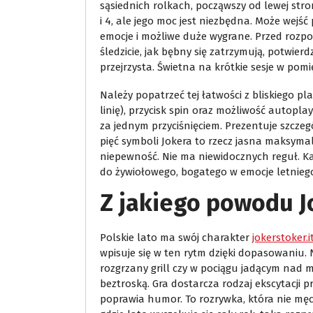
sąsiednich rolkach, począwszy od lewej stron
i 4, ale jego moc jest niezbędna. Może wej
emocje i możliwe duże wygrane. Przed rozpoc
śledzicie, jak bębny się zatrzymują, potwi
przejrzysta. Świetna na krótkie sesje w pomi
Należy popatrzeć tej łatwości z bliskiego pl
linię), przycisk spin oraz możliwość autopla
za jednym przyciśnięciem. Prezentuje szczegó
pięć symboli Jokera to rzecz jasna maksymal
niepewność. Nie ma niewidocznych reguł. Ka
do żywiołowego, bogatego w emocje letnieg
Z jakiego powodu J
Polskie lato ma swój charakter
jokerstoker.
wpisuje się w ten rytm dzięki dopasowaniu. 
rozgrzany grill czy w pociągu jadącym nad 
beztroską. Gra dostarcza rodzaj ekscytacji
poprawia humor. To rozrywka, która nie męc