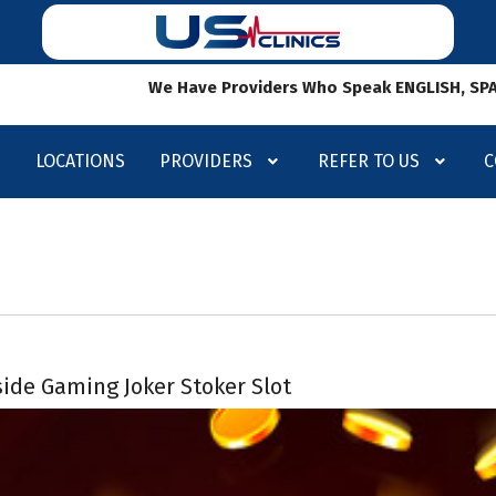
We Have Providers Who Speak ENGLISH, SPANISH, JAPANES
LOCATIONS
PROVIDERS
REFER TO US
C
side Gaming Joker Stoker Slot