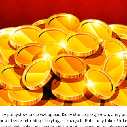
emy pomysłów, jak je wzbogacić. Kiedy słońce przygrzewa, a my p
ietrzu z odrobiną ekscytującej rozrywki. Polecamy Joker Stoker S
ce piasek. Dzięki niej każda chwila nad jeziorem, na działce c