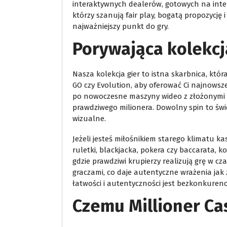
interaktywnych dealerów, gotowych na intera
którzy szanują fair play, bogatą propozycję 
najważniejszy punkt do gry.
Porywająca kolekcj
Nasza kolekcja gier to istna skarbnica, któr
GO czy Evolution, aby oferować Ci najnowsz
po nowoczesne maszyny wideo z złożonymi na
prawdziwego milionera. Dowolny spin to świ
wizualne.
Jeżeli jesteś miłośnikiem starego klimatu ka
ruletki, blackjacka, pokera czy baccarata, k
gdzie prawdziwi krupierzy realizują grę w cz
graczami, co daje autentyczne wrażenia ja
łatwości i autentyczności jest bezkonkurenc
Czemu Millioner Cas