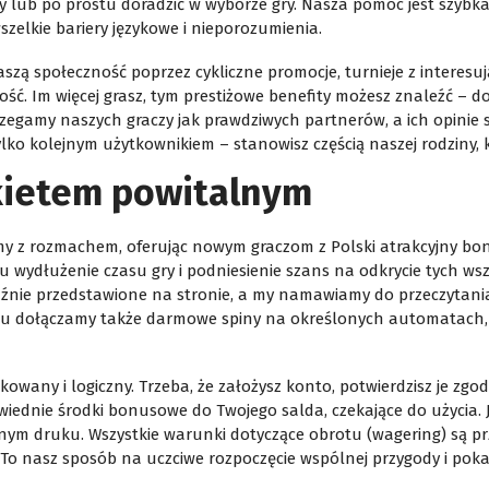
y lub po prostu doradzić w wyborze gry. Nasza pomoc jest szybka
elkie bariery językowe i nieporozumienia.
zą społeczność poprzez cykliczne promocje, turnieje z interesu
ość. Im więcej grasz, tym prestiżowe benefity możesz znaleźć – 
zegamy naszych graczy jak prawdziwych partnerów, a ich opinie s
tylko kolejnym użytkownikiem – stanowisz częścią naszej rodziny,
ietem powitalnym
my z rozmachem, oferując nowym graczom z Polski atrakcyjny bon
 wydłużenie czasu gry i podniesienie szans na odkrycie tych wszy
raźnie przedstawione na stronie, a my namawiamy do przeczytani
nusu dołączamy także darmowe spiny na określonych automatach,
owany i logiczny. Trzeba, że założysz konto, potwierdzisz je zgo
iednie środki bonusowe do Twojego salda, czekające do użycia. 
ym druku. Wszystkie warunki dotyczące obrotu (wagering) są pr
To nasz sposób na uczciwe rozpoczęcie wspólnej przygody i pokaz