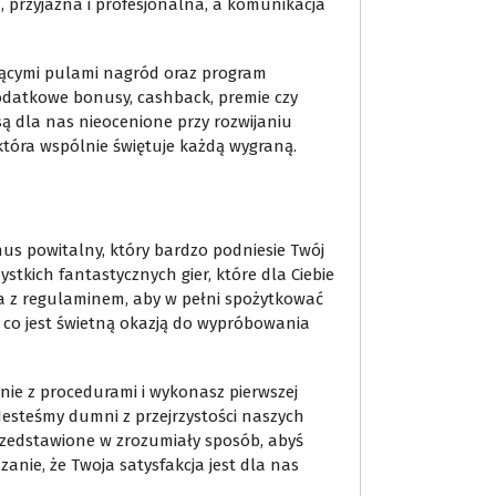
, przyjazna i profesjonalna, a komunikacja
jącymi pulami nagród oraz program
dodatkowe bonusy, cashback, premie czy
ą dla nas nieocenione przy rozwijaniu
 która wspólnie świętuje każdą wygraną.
us powitalny, który bardzo podniesie Twój
stkich fantastycznych gier, które dla Ciebie
a z regulaminem, aby w pełni spożytkować
 co jest świetną okazją do wypróbowania
dnie z procedurami i wykonasz pierwszej
Jesteśmy dumni z przejrzystości naszych
zedstawione w zrozumiały sposób, abyś
anie, że Twoja satysfakcja jest dla nas