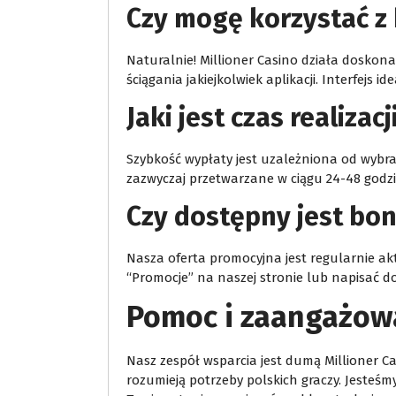
Czy mogę korzystać z
Naturalnie! Millioner Casino działa dosko
ściągania jakiejkolwiek aplikacji. Interfejs 
Jaki jest czas realizac
Szybkość wypłaty jest uzależniona od wybran
zazwyczaj przetwarzane w ciągu 24-48 godzi
Czy dostępny jest bo
Nasza oferta promocyjna jest regularnie akt
“Promocje” na naszej stronie lub napisać do 
Pomoc i zaangażow
Nasz zespół wsparcia jest dumą Millioner C
rozumieją potrzeby polskich graczy. Jesteśm