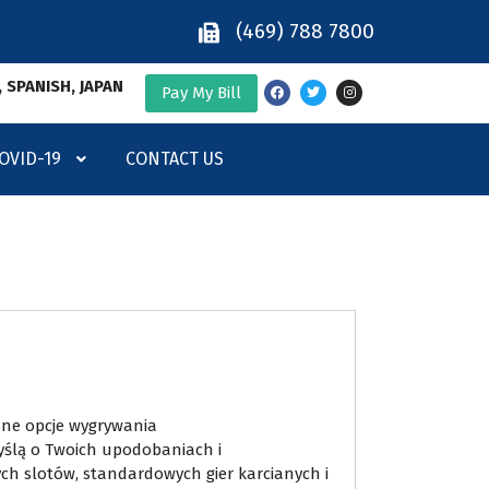
(469) 788 7800
H, JAPANESE, KOREAN, MALAYALAM, HINDI, ARABIC, TAMIL and V
Pay My Bill
OVID-19
CONTACT US
omne opcje wygrywania
yślą o Twoich upodobaniach i
ch slotów, standardowych gier karcianych i